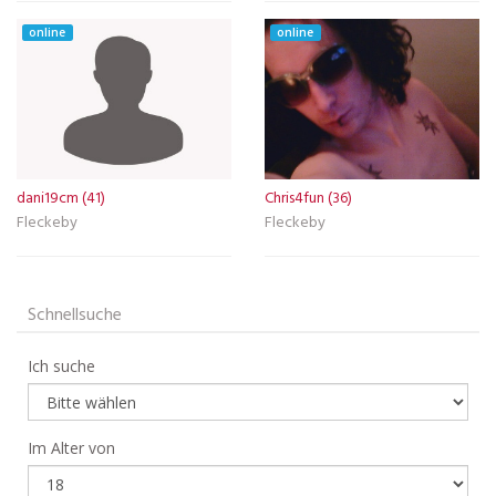
online
online
dani19cm (41)
Chris4fun (36)
Fleckeby
Fleckeby
Schnellsuche
Ich suche
Im Alter von