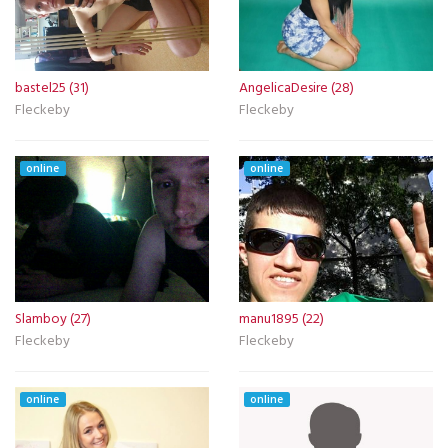
bastel25 (31)
AngelicaDesire (28)
Fleckeby
Fleckeby
online
online
Slamboy (27)
manu1895 (22)
Fleckeby
Fleckeby
online
online