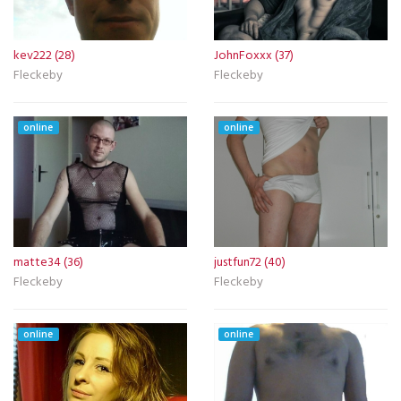
kev222 (28)
JohnFoxxx (37)
Fleckeby
Fleckeby
online
online
matte34 (36)
justfun72 (40)
Fleckeby
Fleckeby
online
online