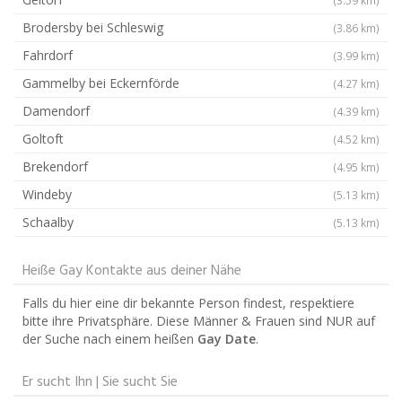
Brodersby bei Schleswig
(3.86 km)
Fahrdorf
(3.99 km)
Gammelby bei Eckernförde
(4.27 km)
Damendorf
(4.39 km)
Goltoft
(4.52 km)
Brekendorf
(4.95 km)
Windeby
(5.13 km)
Schaalby
(5.13 km)
Heiße Gay Kontakte aus deiner Nähe
Falls du hier eine dir bekannte Person findest, respektiere
bitte ihre Privatsphäre. Diese Männer & Frauen sind NUR auf
der Suche nach einem heißen
Gay Date
.
Er sucht Ihn | Sie sucht Sie