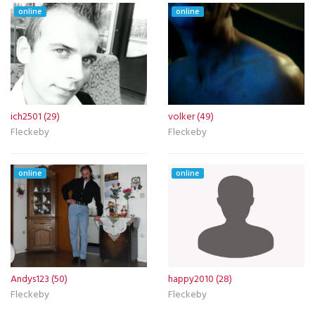
online
online
ich2501 (29)
volker (49)
Fleckeby
Fleckeby
online
online
Andys123 (50)
happy2010 (28)
Fleckeby
Fleckeby