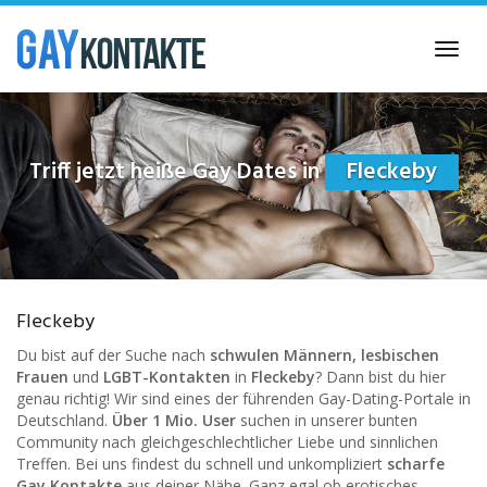
Skip
to
Toggl
main
navig
content
Triff jetzt heiße Gay Dates in
Fleckeby
Fleckeby
Du bist auf der Suche nach
schwulen Männern, lesbischen
Frauen
und
LGBT-Kontakten
in
Fleckeby
? Dann bist du hier
genau richtig! Wir sind eines der führenden Gay-Dating-Portale in
Deutschland.
Über 1 Mio. User
suchen in unserer bunten
Community nach gleichgeschlechtlicher Liebe und sinnlichen
Treffen. Bei uns findest du schnell und unkompliziert
scharfe
Gay Kontakte
aus deiner Nähe. Ganz egal ob erotisches