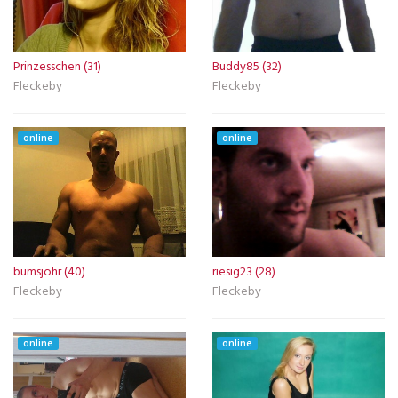
Prinzesschen (31)
Buddy85 (32)
Fleckeby
Fleckeby
online
online
bumsjohr (40)
riesig23 (28)
Fleckeby
Fleckeby
online
online