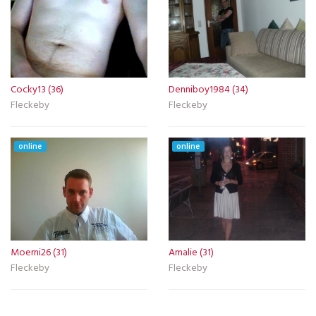
Cocky13 (36)
Denniboy1984 (34)
Fleckeby
Fleckeby
online
online
Moerni26 (31)
Amalie (31)
Fleckeby
Fleckeby