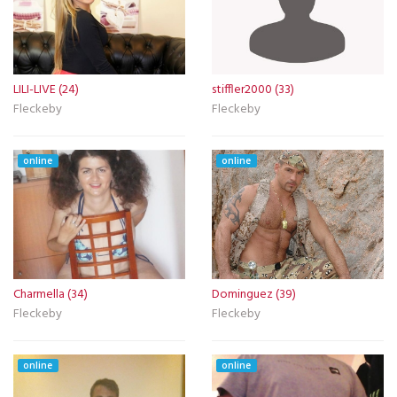
LILI-LIVE (24)
stiffler2000 (33)
Fleckeby
Fleckeby
online
online
Charmella (34)
Dominguez (39)
Fleckeby
Fleckeby
online
online