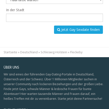
In der Stadt
Jetzt Gay Sexdate finden
Startseite
»
Deutschland
»
Schleswig-Holstein
»
Fleckeby
ÜBER UNS
Wir sind eines der führenden Gay-Dating-Portale in Deutschland,
Österreich und der Schweiz. Über 1 Millionen Mitglieder suchen in
unserer Community nach lockeren Beziehungen und der großen Liebe.
Finde jetzt Gays, schwule Männer & lesbische Frauen für bunte
Abenteuer! Hier warten tausende Männer und Frauen darauf, ein
heißes Treffen mit dir zu vereinbaren. Starte jetzt deine Partnersuche!