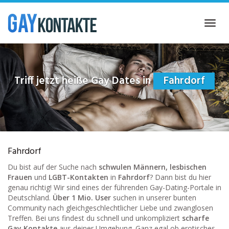
Skip
to
Toggl
main
navig
content
Triff jetzt heiße Gay Dates in
Fahrdorf
Fahrdorf
Du bist auf der Suche nach
schwulen Männern, lesbischen
Frauen
und
LGBT-Kontakten
in
Fahrdorf
? Dann bist du hier
genau richtig! Wir sind eines der führenden Gay-Dating-Portale in
Deutschland.
Über 1 Mio. User
suchen in unserer bunten
Community nach gleichgeschlechtlicher Liebe und zwanglosen
Treffen. Bei uns findest du schnell und unkompliziert
scharfe
Gay Kontakte
aus deiner Umgebung. Ganz egal ob erotisches