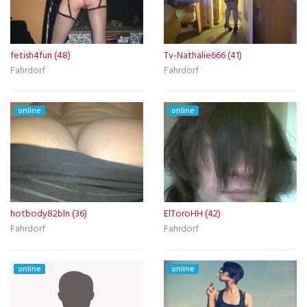
fetish4fun (48)
Tv-Nathalie666 (41)
Fahrdorf
Fahrdorf
online
online
hotbody82bln (36)
ElToroHH (42)
Fahrdorf
Fahrdorf
online
online