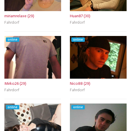
miriamrelaxe (29)
Huan87 (30)
Fahrdorf
Fahrdorf
online
online
Mirko26 (29)
Nico88 (29)
Fahrdorf
Fahrdorf
online
online