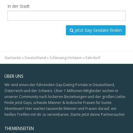
In der Stadt
Jetzt Gay Sexdate finden
Startseite
»
Deutschland
»
Schleswig-Holstein
»
Fahrdorf
ÜBER UNS
Wir sind eines der führenden Gay-Dating-Portale in Deutschland,
Österreich und der Schweiz. Über 1 Millionen Mitglieder suchen in
unserer Community nach lockeren Beziehungen und der großen Liebe.
Finde jetzt Gays, schwule Männer & lesbische Frauen für bunte
Abenteuer! Hier warten tausende Männer und Frauen darauf, ein
heißes Treffen mit dir zu vereinbaren. Starte jetzt deine Partnersuche!
THEMENSEITEN