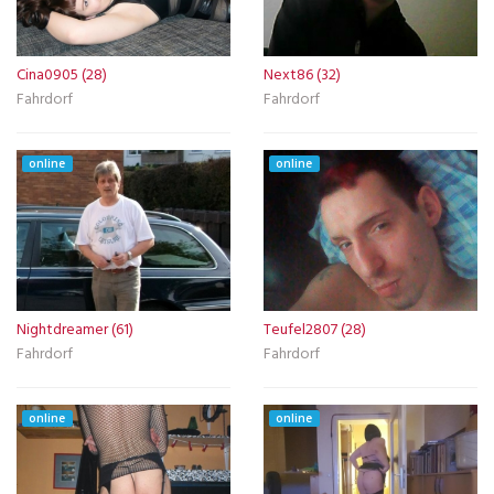
Cina0905 (28)
Next86 (32)
Fahrdorf
Fahrdorf
online
online
Nightdreamer (61)
Teufel2807 (28)
Fahrdorf
Fahrdorf
online
online