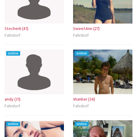
Stecher6 (41)
SweetAnn (27)
Fahrdorf
Fahrdorf
online
online
andy (31)
Wanker (34)
Fahrdorf
Fahrdorf
online
online