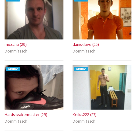
micscha (29)
danisklave (25)
Dommitzsch
Dommitzsch
online
online
Hardsneakermaster (29)
Keilus222 (27)
Dommitzsch
Dommitzsch