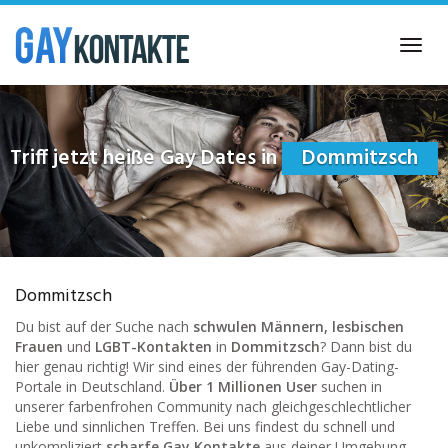
Skip
to
Toggl
main
navig
content
Triff jetzt heiße Gay Dates in
Dommitzsch
Dommitzsch
Du bist auf der Suche nach
schwulen Männern, lesbischen
Frauen
und
LGBT-Kontakten
in
Dommitzsch
? Dann bist du
hier genau richtig! Wir sind eines der führenden Gay-Dating-
Portale in Deutschland.
Über 1 Millionen User
suchen in
unserer farbenfrohen Community nach gleichgeschlechtlicher
Liebe und sinnlichen Treffen. Bei uns findest du schnell und
unkompliziert
scharfe Gay Kontakte
aus deiner Umgebung.