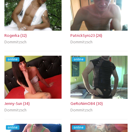
Rogerka (32)
PatrickSyro23 (26)
Dommitzsch
Dommitzsch
online
online
Jenny-Sun (34)
GeRoNimO84 (30)
Dommitzsch
Dommitzsch
online
online