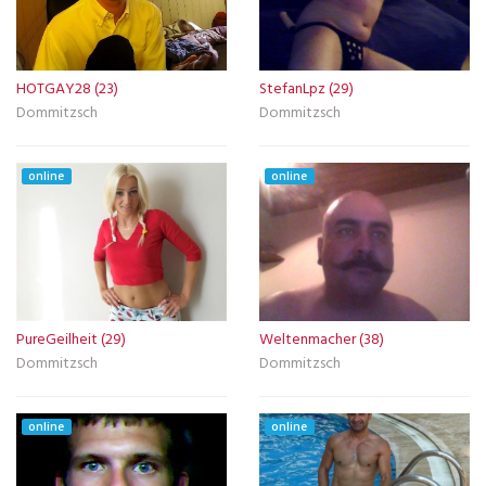
HOTGAY28 (23)
StefanLpz (29)
Dommitzsch
Dommitzsch
online
online
PureGeilheit (29)
Weltenmacher (38)
Dommitzsch
Dommitzsch
online
online