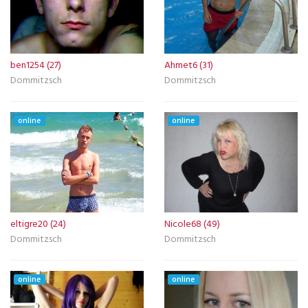
ben1254 (27)
Ahmet6 (31)
Dommitzsch
Dommitzsch
online
online
eltigre20 (24)
Nicole68 (49)
Dommitzsch
Dommitzsch
online
online