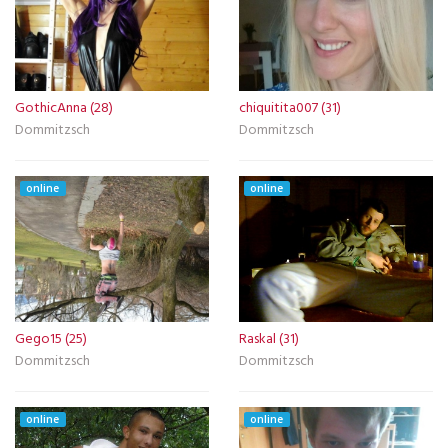
GothicAnna (28)
chiquitita007 (31)
Dommitzsch
Dommitzsch
online
online
Gego15 (25)
Raskal (31)
Dommitzsch
Dommitzsch
online
online