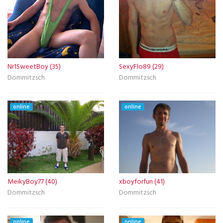
Nr1SweetBoy (35)
SexyFlo89 (29)
Dommitzsch
Dommitzsch
online
online
MeikyBoy77 (40)
xboyforfun (41)
Dommitzsch
Dommitzsch
online
online