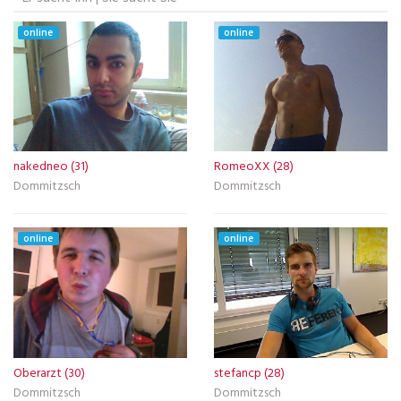
online
online
nakedneo (31)
RomeoXX (28)
Dommitzsch
Dommitzsch
online
online
Oberarzt (30)
stefancp (28)
Dommitzsch
Dommitzsch