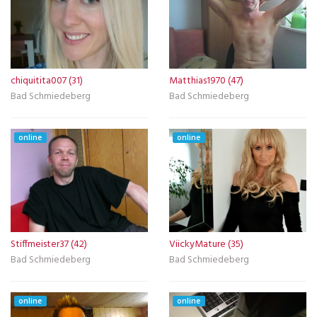
chiquitita007 (31)
Matthias1970 (47)
Bad Schmiedeberg
Bad Schmiedeberg
online
online
Stiffmeister37 (42)
ViickyMature (35)
Bad Schmiedeberg
Bad Schmiedeberg
online
online