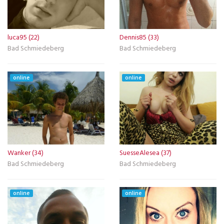
luca95 (22)
Dennis85 (33)
Bad Schmiedeberg
Bad Schmiedeberg
online
online
Wanker (34)
SuesseAlesea (37)
Bad Schmiedeberg
Bad Schmiedeberg
online
online