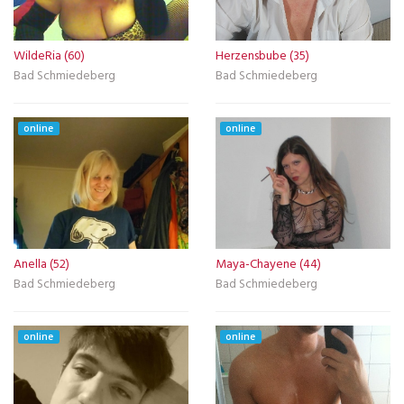
WildeRia (60)
Herzensbube (35)
Bad Schmiedeberg
Bad Schmiedeberg
online
online
Anella (52)
Maya-Chayene (44)
Bad Schmiedeberg
Bad Schmiedeberg
online
online