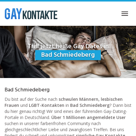
Skip
to
Toggl
main
navig
content
Triff jetzt heiße Gay Dates in
Bad Schmiedeberg
Bad Schmiedeberg
Du bist auf der Suche nach
schwulen Männern, lesbischen
Frauen
und
LGBT-Kontakten
in
Bad Schmiedeberg
? Dann bist
du hier genau richtig! Wir sind eines der führenden Gay-Dating-
Portale in Deutschland.
Über 1 Millionen angemeldete User
suchen in unserer farbenfrohen Community nach
gleichgeschlechtlicher Liebe und zwanglosen Treffen. Bei uns
findest du schnell und unkompliziert
sinnliche Gay Kontakte