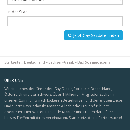
In der Stadt
Jetzt Gay Sexdate finden
Startseite
»
Deutschland
»
Sachsen-Anhalt
»
Bad Schmiedeberg
ÜBER UNS
Wir sind eines der führenden Gay-Dating-Portale in Deutschland,
Österreich und der Schweiz. Über 1 Millionen Mitglieder suchen in
unserer Community nach lockeren Beziehungen und der großen Liebe.
Finde jetzt Gays, schwule Männer & lesbische Frauen für bunte
Abenteuer! Hier warten tausende Männer und Frauen darauf, ein
heißes Treffen mit dir zu vereinbaren. Starte jetzt deine Partnersuche!