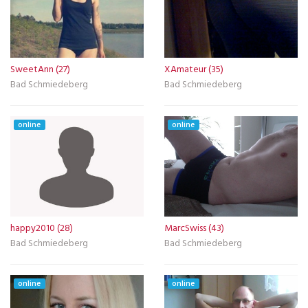
SweetAnn (27)
XAmateur (35)
Bad Schmiedeberg
Bad Schmiedeberg
online
online
happy2010 (28)
MarcSwiss (43)
Bad Schmiedeberg
Bad Schmiedeberg
online
online