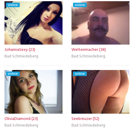
online
online
JohannaSexy (23)
Weltenmacher (38)
Bad Schmiedeberg
Bad Schmiedeberg
online
online
OliviaDiamond (23)
Seekreuzer (52)
Bad Schmiedeberg
Bad Schmiedeberg