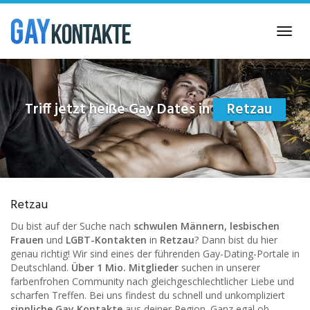
Skip
to
Toggl
main
navig
content
Triff jetzt heiße Gay Dates in
Retzau
Retzau
Du bist auf der Suche nach
schwulen Männern, lesbischen
Frauen
und
LGBT-Kontakten
in
Retzau
? Dann bist du hier
genau richtig! Wir sind eines der führenden Gay-Dating-Portale in
Deutschland.
Über 1 Mio. Mitglieder
suchen in unserer
farbenfrohen Community nach gleichgeschlechtlicher Liebe und
scharfen Treffen. Bei uns findest du schnell und unkompliziert
sinnliche Gay Kontakte
aus deiner Region. Ganz egal ob