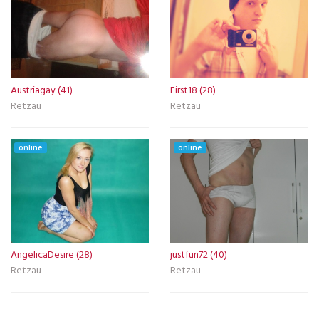
Austriagay (41)
First18 (28)
Retzau
Retzau
online
online
AngelicaDesire (28)
justfun72 (40)
Retzau
Retzau