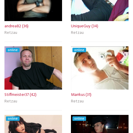
andrea82 (36)
UniqueGuy (34)
Retzau
Retzau
online
online
Stiffmeister37 (42)
Marrkus (31)
Retzau
Retzau
online
online