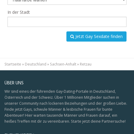
In der Stadt
Jetzt Gay Sexdate finden
Startseite
»
Deutschland
»
Sachsen-Anhalt
»
Retzau
ÜBER UNS
Wir sind eines der führenden Gay-Dating-Portale in Deutschland,
Österreich und der Schweiz. Über 1 Millionen Mitglieder suchen in
unserer Community nach lockeren Beziehungen und der großen Liebe.
Finde jetzt Gays, schwule Männer & lesbische Frauen für bunte
Abenteuer! Hier warten tausende Männer und Frauen darauf, ein
heißes Treffen mit dir zu vereinbaren. Starte jetzt deine Partnersuche!