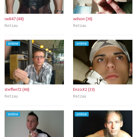
radi47 (48)
wilson (36)
Retzau
Retzau
online
online
steffen72 (46)
EnzoX2 (33)
Retzau
Retzau
online
online