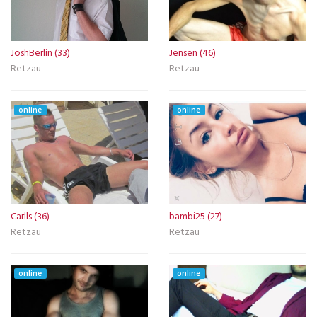
JoshBerlin (33)
Jensen (46)
Retzau
Retzau
online
online
Carlls (36)
bambi25 (27)
Retzau
Retzau
online
online