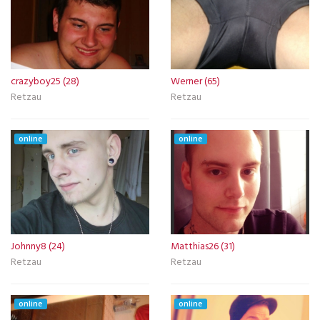
crazyboy25 (28)
Werner (65)
Retzau
Retzau
online
online
Johnny8 (24)
Matthias26 (31)
Retzau
Retzau
online
online