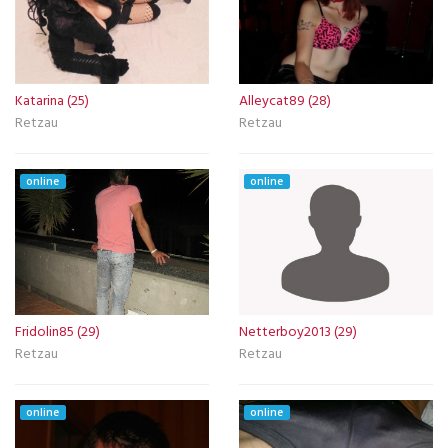
Katarina (25)
Alleycat89 (28)
Retzau
Retzau
online
online
Fridolin85 (29)
Netterboy2013 (29)
Retzau
Retzau
online
online