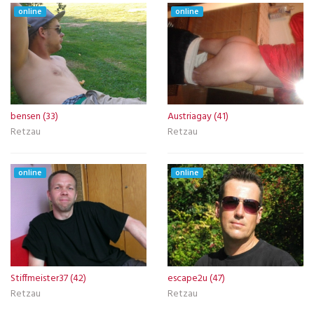
online
online
bensen (33)
Austriagay (41)
Retzau
Retzau
online
online
Stiffmeister37 (42)
escape2u (47)
Retzau
Retzau