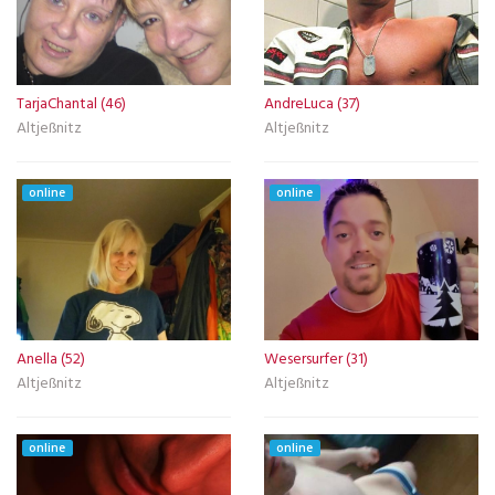
TarjaChantal (46)
AndreLuca (37)
Altjeßnitz
Altjeßnitz
online
online
Anella (52)
Wesersurfer (31)
Altjeßnitz
Altjeßnitz
online
online