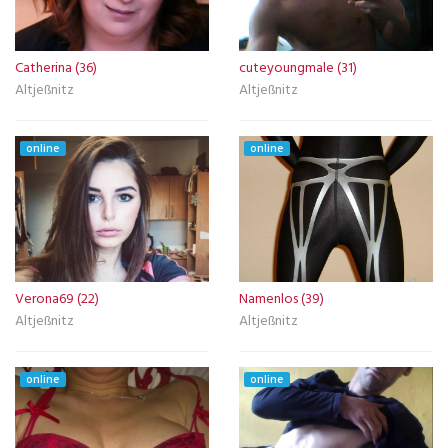
Catherina (36)
cuteyoungmale (31)
Altjeßnitz
Altjeßnitz
online
online
Verona69 (22)
Namenlos (39)
Altjeßnitz
Altjeßnitz
online
online