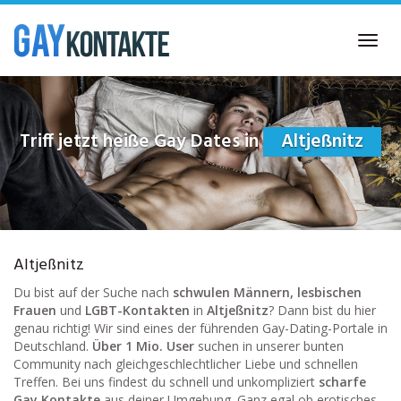
Skip
to
Toggl
main
navig
content
Triff jetzt heiße Gay Dates in
Altjeßnitz
Altjeßnitz
Du bist auf der Suche nach
schwulen Männern, lesbischen
Frauen
und
LGBT-Kontakten
in
Altjeßnitz
? Dann bist du hier
genau richtig! Wir sind eines der führenden Gay-Dating-Portale in
Deutschland.
Über 1 Mio. User
suchen in unserer bunten
Community nach gleichgeschlechtlicher Liebe und schnellen
Treffen. Bei uns findest du schnell und unkompliziert
scharfe
Gay Kontakte
aus deiner Umgebung. Ganz egal ob erotisches