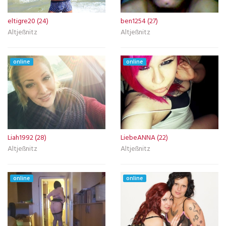
eltigre20 (24)
ben1254 (27)
Altjeßnitz
Altjeßnitz
online
online
Liah1992 (28)
LiebeANNA (22)
Altjeßnitz
Altjeßnitz
online
online