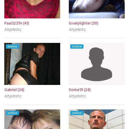
Paar3237H (41)
lovelylighter (30)
Altjeßnitz
Altjeßnitz
online
online
Gabriel (34)
Dome19 (24)
Altjeßnitz
Altjeßnitz
online
online