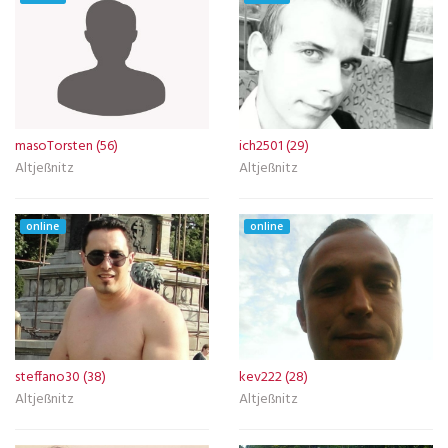
masoTorsten (56)
ich2501 (29)
Altjeßnitz
Altjeßnitz
online
online
steffano30 (38)
kev222 (28)
Altjeßnitz
Altjeßnitz