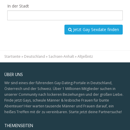
In der Stadt
Jetzt Gay Sexdate finden
Startseite
»
Deutschland
»
Sachsen-Anhalt
»
Altjeßnitz
ÜBER UNS
Wir sind eines der führenden Gay-Dating-Portale in Deutschland,
Österreich und der Schweiz. Über 1 Millionen Mitglieder suchen in
unserer Community nach lockeren Beziehungen und der großen Liebe.
Finde jetzt Gays, schwule Männer & lesbische Frauen für bunte
Abenteuer! Hier warten tausende Männer und Frauen darauf, ein
heißes Treffen mit dir zu vereinbaren. Starte jetzt deine Partnersuche!
THEMENSEITEN