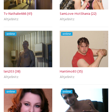
Tv-Nathalie666 (41)
SamLove-HotShania (22)
Altjeßnitz
Altjeßnitz
online
online
lars203 (38)
Hantimo83 (35)
Altjeßnitz
Altjeßnitz
online
online