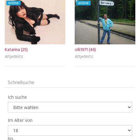
online
online
Katarina (25)
olli1971 (46)
Altjeßnitz
Altjeßnitz
Schnellsuche
Ich suche
Im Alter von
bis