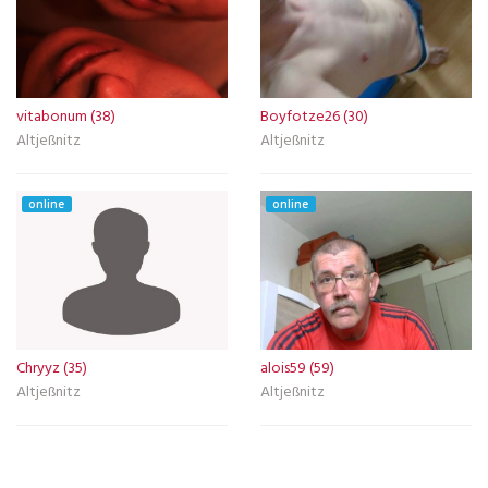
vitabonum (38)
Boyfotze26 (30)
Altjeßnitz
Altjeßnitz
online
online
Chryyz (35)
alois59 (59)
Altjeßnitz
Altjeßnitz