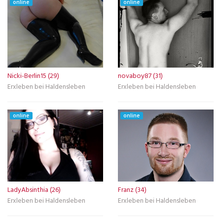
online
online
Nicki-Berlin15 (29)
novaboy87 (31)
Erxleben bei Haldensleben
Erxleben bei Haldensleben
online
online
LadyAbsinthia (26)
Franz (34)
Erxleben bei Haldensleben
Erxleben bei Haldensleben