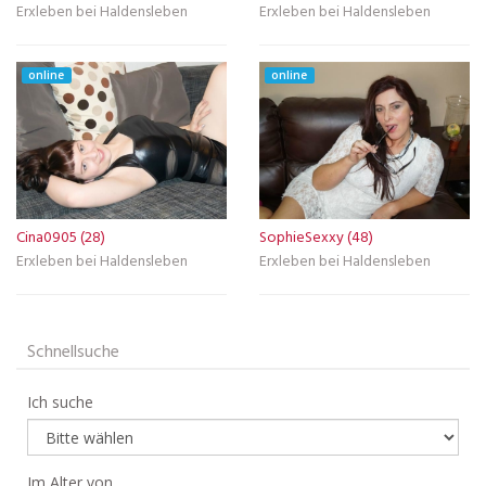
Erxleben bei Haldensleben
Erxleben bei Haldensleben
online
online
Cina0905 (28)
SophieSexxy (48)
Erxleben bei Haldensleben
Erxleben bei Haldensleben
Schnellsuche
Ich suche
Im Alter von