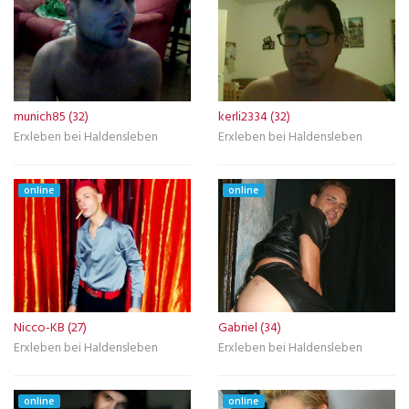
munich85 (32)
kerli2334 (32)
Erxleben bei Haldensleben
Erxleben bei Haldensleben
online
online
Nicco-KB (27)
Gabriel (34)
Erxleben bei Haldensleben
Erxleben bei Haldensleben
online
online