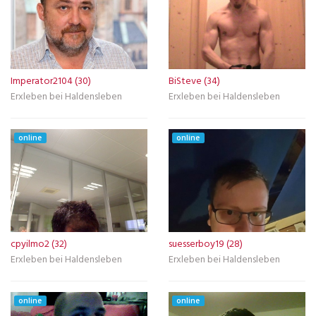
Imperator2104 (30)
BiSteve (34)
Erxleben bei Haldensleben
Erxleben bei Haldensleben
online
online
cpyilmo2 (32)
suesserboy19 (28)
Erxleben bei Haldensleben
Erxleben bei Haldensleben
online
online