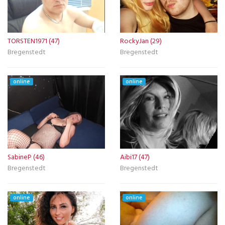
TORSTEN1971 (47)
RockyJan (29)
Bregenstedt
Bregenstedt
online
online
SabineP (46)
Aibi17 (47)
Bregenstedt
Bregenstedt
online
online