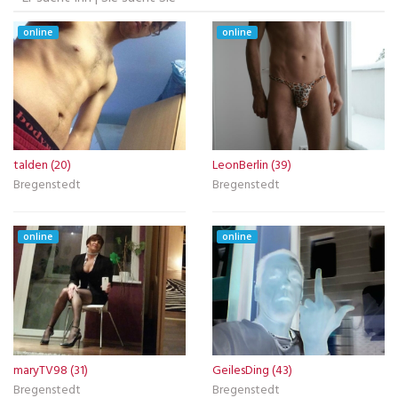
online
online
talden (20)
LeonBerlin (39)
Bregenstedt
Bregenstedt
online
online
maryTV98 (31)
GeilesDing (43)
Bregenstedt
Bregenstedt