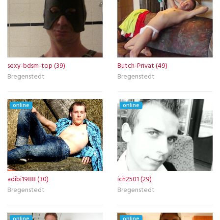
sexy-bdsm-top (39)
Butch-Privat (49)
Bregenstedt
Bregenstedt
online
online
adibi1988 (30)
ich2501 (29)
Bregenstedt
Bregenstedt
online
online