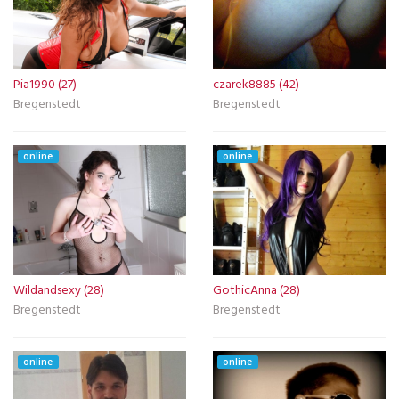
Pia1990 (27)
czarek8885 (42)
Bregenstedt
Bregenstedt
online
online
Wildandsexy (28)
GothicAnna (28)
Bregenstedt
Bregenstedt
online
online