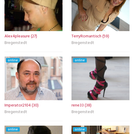
Alex4pleasure (27)
TerryRomantisch (59)
Bregenstedt
Bregenstedt
online
online
Imperator2104 (30)
rene33 (38)
Bregenstedt
Bregenstedt
online
online