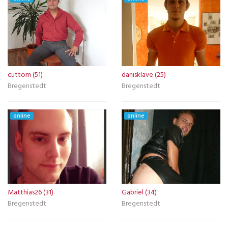
cuttom (51)
danisklave (25)
Bregenstedt
Bregenstedt
online
online
Matthias26 (31)
Gabriel (34)
Bregenstedt
Bregenstedt