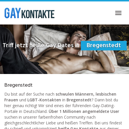
Skip
to
Toggl
main
navig
content
Triff jetzt heiße Gay Dates in
Bregenstedt
Bregenstedt
Du bist auf der Suche nach
schwulen Männern, lesbischen
Frauen
und
LGBT-Kontakten
in
Bregenstedt
? Dann bist du
hier genau richtig! Wir sind eines der führenden Gay-Dating-
Portale in Deutschland.
Über 1 Millionen angemeldete User
suchen in unserer farbenfrohen Community nach
gleichgeschlechtlicher Liebe und heißen Treffen. Bei uns findest
du schnell und unkompliziert
heiße Gay Kontakte
aus deiner