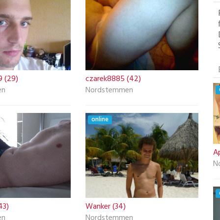
9 (29)
czarek8885 (42)
en
Nordstemmen
online
A
N
43)
Wanker (34)
en
Nordstemmen