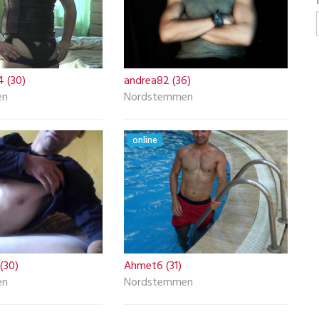
 (30)
andrea82 (36)
en
Nordstemmen
online
 (30)
Ahmet6 (31)
en
Nordstemmen