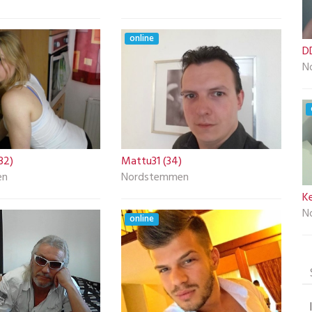
online
DD
N
32)
Mattu31 (34)
en
Nordstemmen
K
N
online