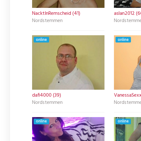
NacktInRemscheid (41)
aslan2012 (6
Nordstemmen
Nordstemm
online
online
dafi4000 (39)
VanessaSexx
Nordstemmen
Nordstemm
online
online