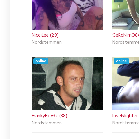
NicciLee (29)
GeRoNimO84
Nordstemmen
Nordstemm
online
online
FrankyBoy32 (38)
lovelylighter
Nordstemmen
Nordstemm