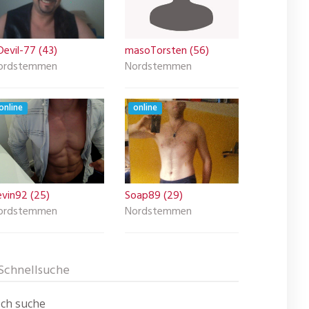
evil-77 (43)
masoTorsten (56)
ordstemmen
Nordstemmen
online
online
evin92 (25)
Soap89 (29)
ordstemmen
Nordstemmen
Schnellsuche
Ich suche