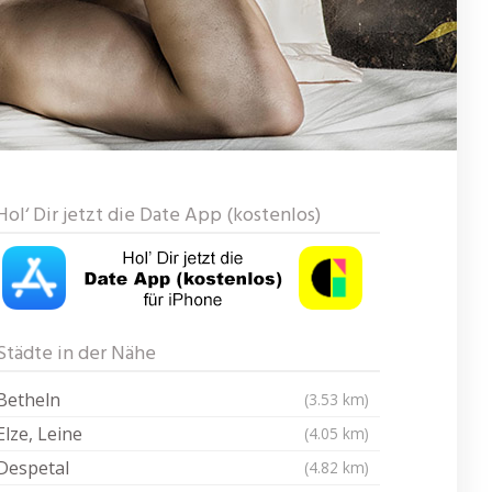
Hol‘ Dir jetzt die Date App (kostenlos)
Städte in der Nähe
Betheln
(3.53 km)
Elze, Leine
(4.05 km)
Despetal
(4.82 km)