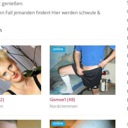
t genießen.
n Fall jemanden finden! Hier werden schwule &
n
online
42)
Gismoe1 (48)
en
Nordstemmen
online