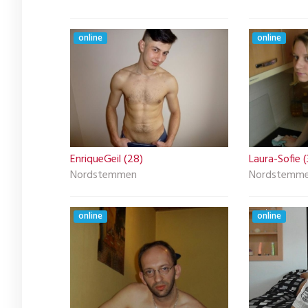
online
online
EnriqueGeil (28)
Laura-Sofie (
Nordstemmen
Nordstemm
online
online