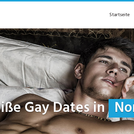
Startseite
heiße Gay Dates in
No