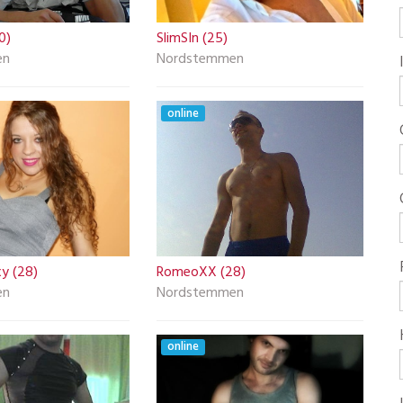
0)
SlimSIn (25)
en
Nordstemmen
online
y (28)
RomeoXX (28)
en
Nordstemmen
online