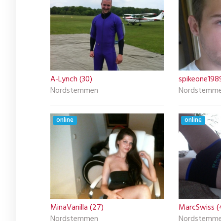
A-Lynch (30)
spikeone198
Nordstemmen
Nordstemm
online
online
MinaVanilla (27)
MarcSwiss (
Nordstemmen
Nordstemm