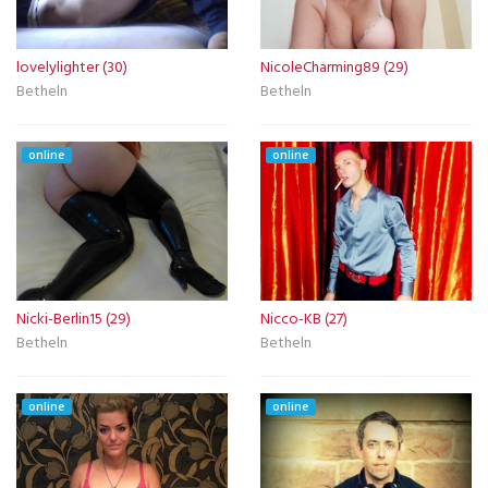
lovelylighter (30)
NicoleCharming89 (29)
Betheln
Betheln
online
online
Nicki-Berlin15 (29)
Nicco-KB (27)
Betheln
Betheln
online
online