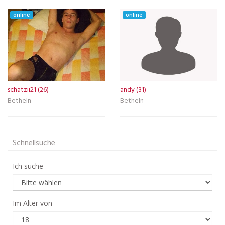
online
online
schatzii21 (26)
andy (31)
Betheln
Betheln
Schnellsuche
Ich suche
Im Alter von