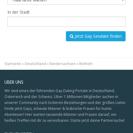
In der Stadt
Jetzt Gay Sexdate finden
Startseite
»
Deutschland
»
Niedersachsen
»
Betheln
ÜBER UNS
Wir sind eines der führenden Gay-Dating-Portale in Deutschland,
Österreich und der Schweiz. Über 1 Millionen Mitglieder suchen in
unserer Community nach lockeren Beziehungen und der großen Liebe.
Finde jetzt Gays, schwule Männer & lesbische Frauen für bunte
Abenteuer! Hier warten tausende Männer und Frauen darauf, ein
heißes Treffen mit dir zu vereinbaren. Starte jetzt deine Partnersuche!