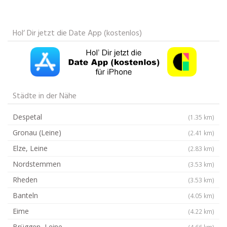
Hol‘ Dir jetzt die Date App (kostenlos)
Städte in der Nähe
Despetal
(1.35 km)
Gronau (Leine)
(2.41 km)
Elze, Leine
(2.83 km)
Nordstemmen
(3.53 km)
Rheden
(3.53 km)
Banteln
(4.05 km)
Eime
(4.22 km)
Brüggen, Leine
(4.66 km)