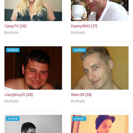
CassyTV (30)
Danny1802 (37)
Betheln
Betheln
online
online
crazyboy25 (28)
Marc28 (36)
Betheln
Betheln
online
online