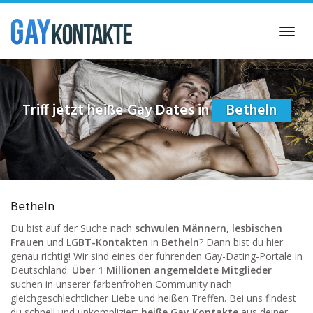
Skip
to
Toggl
main
navig
content
Triff jetzt heiße Gay Dates in
Betheln
Betheln
Du bist auf der Suche nach
schwulen Männern, lesbischen
Frauen
und
LGBT-Kontakten
in
Betheln
? Dann bist du hier
genau richtig! Wir sind eines der führenden Gay-Dating-Portale in
Deutschland.
Über 1 Millionen angemeldete Mitglieder
suchen in unserer farbenfrohen Community nach
gleichgeschlechtlicher Liebe und heißen Treffen. Bei uns findest
du schnell und unkompliziert
heiße Gay Kontakte
aus deiner