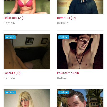
LeilaCoxx (23)
Bernd-33 (37)
Betheln
Betheln
online
online
Fanta19 (27)
kevinferno (28)
Betheln
Betheln
online
online