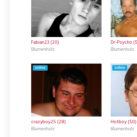
Fabian23 (20)
Dr-Psycho (
Blumenholz
Blumenholz
online
online
crazyboy25 (28)
Hotboy (50)
Blumenholz
Blumenholz