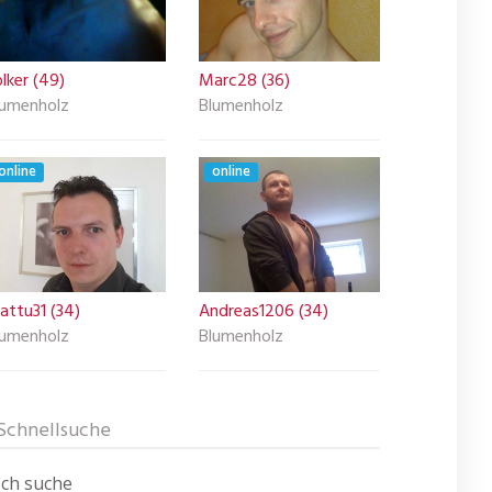
lker (49)
Marc28 (36)
lumenholz
Blumenholz
online
online
attu31 (34)
Andreas1206 (34)
lumenholz
Blumenholz
Schnellsuche
Ich suche