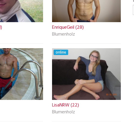
)
EnriqueGeil (28)
Blumenholz
online
LisaNRW (22)
Blumenholz