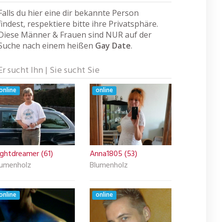
Falls du hier eine dir bekannte Person
findest, respektiere bitte ihre Privatsphäre.
Diese Männer & Frauen sind NUR auf der
Suche nach einem heißen
Gay Date
.
Er sucht Ihn | Sie sucht Sie
online
online
ightdreamer (61)
Anna1805 (53)
lumenholz
Blumenholz
online
online