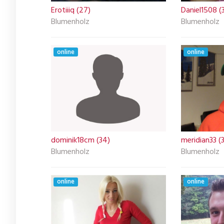
Erotiiiq (27)
Daniel1508 (
Blumenholz
Blumenholz
online
online
dominik18cm (34)
meridian33 (
Blumenholz
Blumenholz
online
online