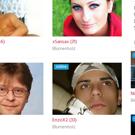
56)
xSansax (31)
Blumenholz
online
N
B
EnzoX2 (33)
Blumenholz