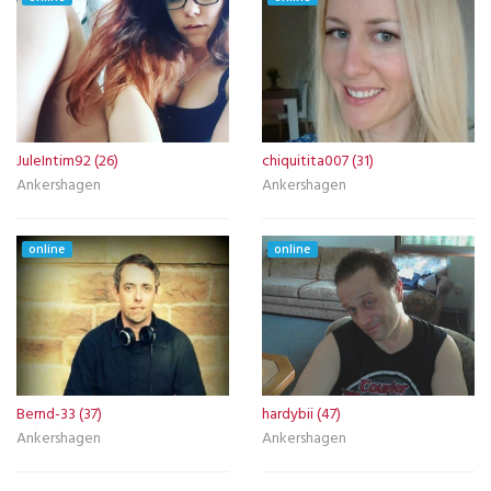
JuleIntim92 (26)
chiquitita007 (31)
Ankershagen
Ankershagen
online
online
Bernd-33 (37)
hardybii (47)
Ankershagen
Ankershagen