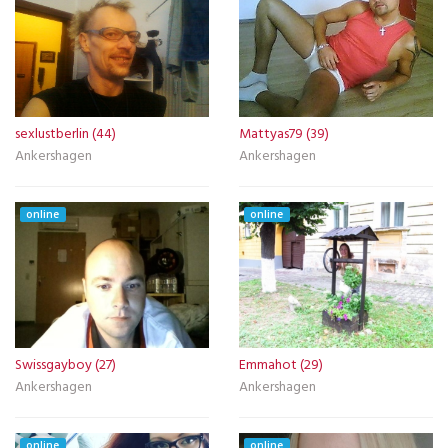
sexlustberlin (44)
Mattyas79 (39)
Ankershagen
Ankershagen
online
online
Swissgayboy (27)
Emmahot (29)
Ankershagen
Ankershagen
online
online