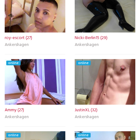
roy-escort (27)
Nicki-Berlin15 (29)
Ankershagen
Ankershagen
online
online
Ammy (27)
JustinXL (32)
Ankershagen
Ankershagen
online
online