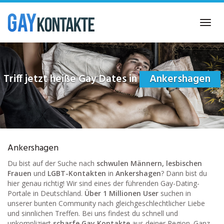
Skip
to
Toggl
main
navig
content
Triff jetzt heiße Gay Dates in
Ankershagen
Ankershagen
Du bist auf der Suche nach
schwulen Männern, lesbischen
Frauen
und
LGBT-Kontakten
in
Ankershagen
? Dann bist du
hier genau richtig! Wir sind eines der führenden Gay-Dating-
Portale in Deutschland.
Über 1 Millionen User
suchen in
unserer bunten Community nach gleichgeschlechtlicher Liebe
und sinnlichen Treffen. Bei uns findest du schnell und
unkompliziert
scharfe Gay Kontakte
aus deiner Region. Ganz