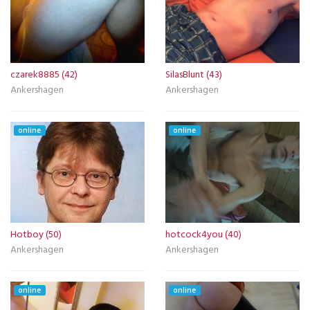
czarek8885 (42)
SilasBlunt (43)
Ankershagen
Ankershagen
online
online
Hotboy (50)
hotcock4you (40)
Ankershagen
Ankershagen
online
online