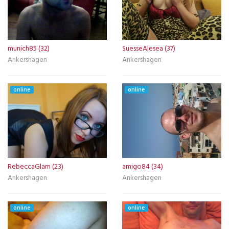
munich85 (32)
SuesseAlesea (37)
Ankershagen
Ankershagen
online
online
RebeccaGlam (23)
amigo84 (34)
Ankershagen
Ankershagen
online
online