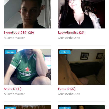
Sweetboy19891 (29)
LadyAbsinthia (26)
Münsterhausen
Münsterhausen
online
online
Andre37 (41)
Fanta19 (27)
Münsterhausen
Münsterhausen
online
online