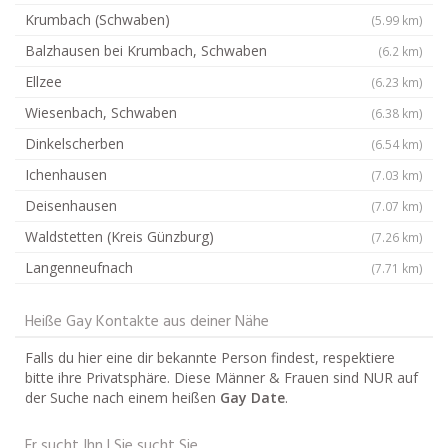
Krumbach (Schwaben)
(5.99 km)
Balzhausen bei Krumbach, Schwaben
(6.2 km)
Ellzee
(6.23 km)
Wiesenbach, Schwaben
(6.38 km)
Dinkelscherben
(6.54 km)
Ichenhausen
(7.03 km)
Deisenhausen
(7.07 km)
Waldstetten (Kreis Günzburg)
(7.26 km)
Langenneufnach
(7.71 km)
Heiße Gay Kontakte aus deiner Nähe
Falls du hier eine dir bekannte Person findest, respektiere
bitte ihre Privatsphäre. Diese Männer & Frauen sind NUR auf
der Suche nach einem heißen
Gay Date
.
Er sucht Ihn | Sie sucht Sie