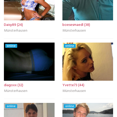
Daisy89 (24)
boesesmaedl (38)
Münsterhausen
Münsterhausen
online
online
diagoxx (32)
Yvette73 (44)
Münsterhausen
Münsterhausen
online
online