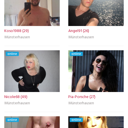
Koso1988 (29)
Angel91 (26)
Münsterhausen
Münsterhausen
online
online
Nicole68 (49)
Pia-Porsche (27)
Münsterhausen
Münsterhausen
online
online