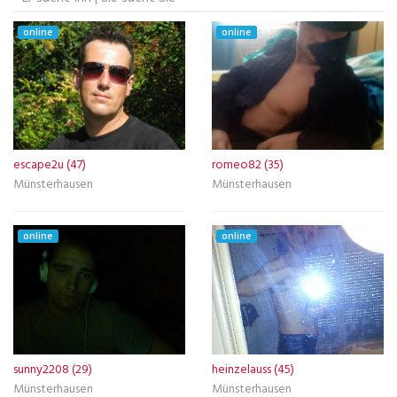
online
online
escape2u (47)
romeo82 (35)
Münsterhausen
Münsterhausen
online
online
sunny2208 (29)
heinzelauss (45)
Münsterhausen
Münsterhausen