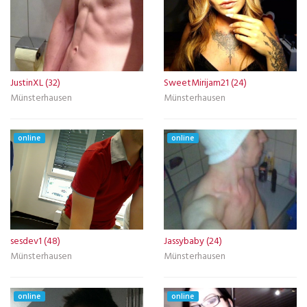
JustinXL (32)
SweetMirijam21 (24)
Münsterhausen
Münsterhausen
online
online
sesdev1 (48)
Jassybaby (24)
Münsterhausen
Münsterhausen
online
online