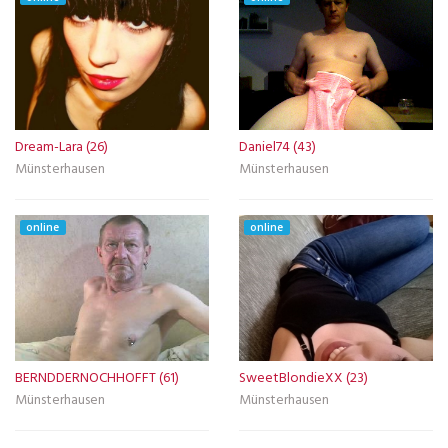
Dream-Lara (26)
Daniel74 (43)
Münsterhausen
Münsterhausen
online
online
BERNDDERNOCHHOFFT (61)
SweetBlondieXX (23)
Münsterhausen
Münsterhausen