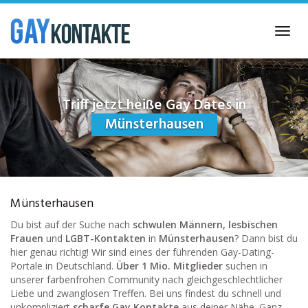
Skip
to
Toggl
main
navig
content
Triff jetzt heiße Gay Dates in
Münsterhausen
Münsterhausen
Du bist auf der Suche nach
schwulen Männern, lesbischen
Frauen
und
LGBT-Kontakten
in
Münsterhausen
? Dann bist du
hier genau richtig! Wir sind eines der führenden Gay-Dating-
Portale in Deutschland.
Über 1 Mio. Mitglieder
suchen in
unserer farbenfrohen Community nach gleichgeschlechtlicher
Liebe und zwanglosen Treffen. Bei uns findest du schnell und
unkompliziert
scharfe Gay Kontakte
aus deiner Nähe. Ganz