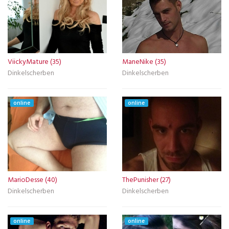
ViickyMature (35)
ManeNike (35)
Dinkelscherben
Dinkelscherben
online
online
MarioDesse (40)
ThePunisher (27)
Dinkelscherben
Dinkelscherben
online
online