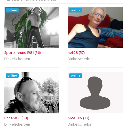
online
online
Sportsfreund1981 (36)
heli28 (57)
Dinkelscherben
Dinkelscherben
online
online
Chris79GE (38)
NiceGuy (33)
Dinkelscherben
Dinkelscherben