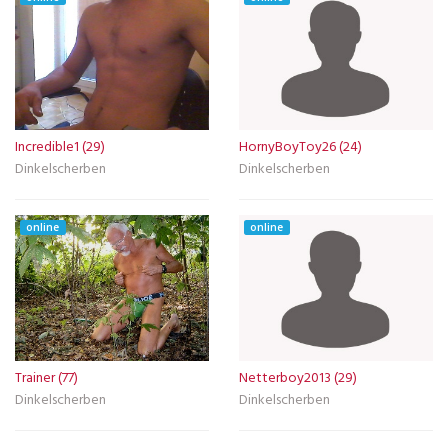
Incredible1 (29)
HornyBoyToy26 (24)
Dinkelscherben
Dinkelscherben
online
online
Trainer (77)
Netterboy2013 (29)
Dinkelscherben
Dinkelscherben