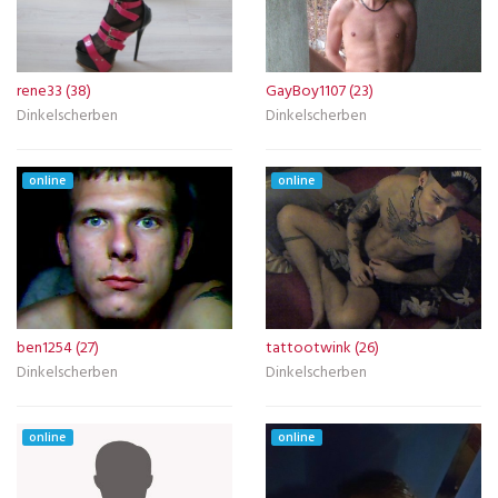
rene33 (38)
GayBoy1107 (23)
Dinkelscherben
Dinkelscherben
online
online
ben1254 (27)
tattootwink (26)
Dinkelscherben
Dinkelscherben
online
online