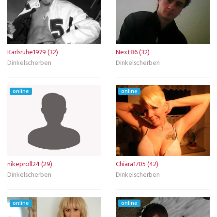
Karlsruhe1979 (32)
Next86 (32)
Dinkelscherben
Dinkelscherben
online
online
nikeproll24 (29)
Chiara1705 (42)
Dinkelscherben
Dinkelscherben
online
online