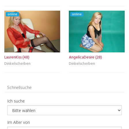
online
online
LaurenKiss (48)
AngelicaDesire (28)
Dinkelscherben
Dinkelscherben
Schnellsuche
Ich suche
Im Alter von