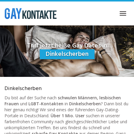
Skip
to
Toggl
main
navig
content
Triff jetzt heiße Gay Dates in
Dinkelscherben
Dinkelscherben
Du bist auf der Suche nach
schwulen Männern, lesbischen
Frauen
und
LGBT-Kontakten
in
Dinkelscherben
? Dann bist du
hier genau richtig! Wir sind eines der führenden Gay-Dating-
Portale in Deutschland.
Über 1 Mio. User
suchen in unserer
farbenfrohen Community nach gleichgeschlechtlicher Liebe und
unkomplizierten Treffen. Bei uns findest du schnell und
unkompliziert
scharfe Gay Kontakte
aus deiner Region. Ganz