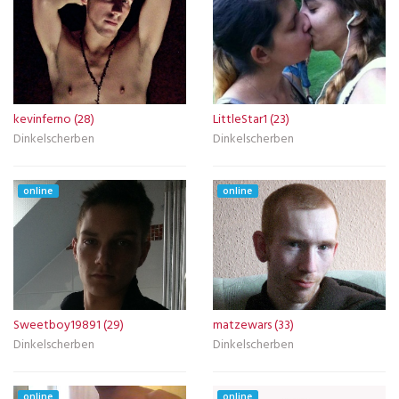
kevinferno (28)
LittleStar1 (23)
Dinkelscherben
Dinkelscherben
online
online
Sweetboy19891 (29)
matzewars (33)
Dinkelscherben
Dinkelscherben
online
online