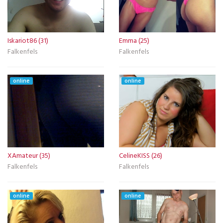
Iskariot86 (31)
Emma (25)
Falkenfels
Falkenfels
online
online
XAmateur (35)
CelineKISS (26)
Falkenfels
Falkenfels
online
online