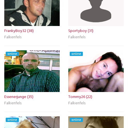
FrankyBoy32 (38)
Sportyboy (31)
Falkenfels
Falkenfels
online
online
Essenerjunge (35)
Tommy26 (22)
Falkenfels
Falkenfels
online
online