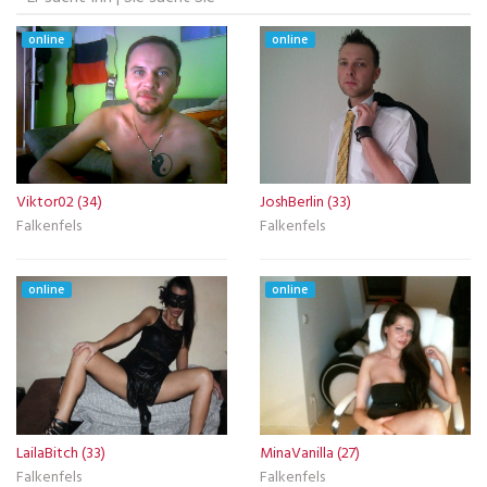
online
online
Viktor02 (34)
JoshBerlin (33)
Falkenfels
Falkenfels
online
online
LailaBitch (33)
MinaVanilla (27)
Falkenfels
Falkenfels