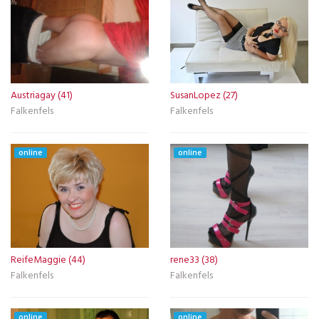
Austriagay (41)
SusanLopez (27)
Falkenfels
Falkenfels
online
online
ReifeMaggie (44)
rene33 (38)
Falkenfels
Falkenfels
online
online