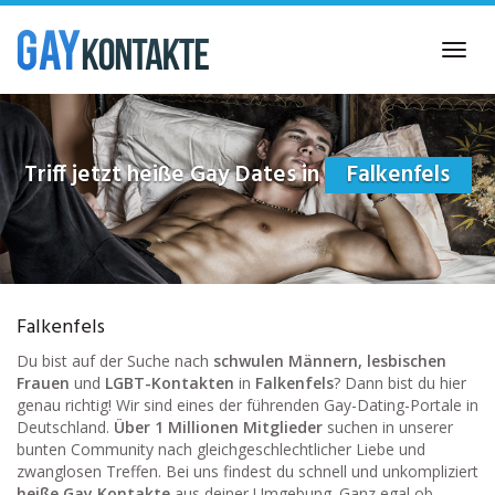
Skip
to
Toggl
main
navig
content
Triff jetzt heiße Gay Dates in
Falkenfels
Falkenfels
Du bist auf der Suche nach
schwulen Männern, lesbischen
Frauen
und
LGBT-Kontakten
in
Falkenfels
? Dann bist du hier
genau richtig! Wir sind eines der führenden Gay-Dating-Portale in
Deutschland.
Über 1 Millionen Mitglieder
suchen in unserer
bunten Community nach gleichgeschlechtlicher Liebe und
zwanglosen Treffen. Bei uns findest du schnell und unkompliziert
heiße Gay Kontakte
aus deiner Umgebung. Ganz egal ob