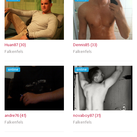
Huan87 (30)
Dennis85 (33)
Falkenfels
Falkenfels
online
online
andre76 (41)
novaboy87 (31)
Falkenfels
Falkenfels