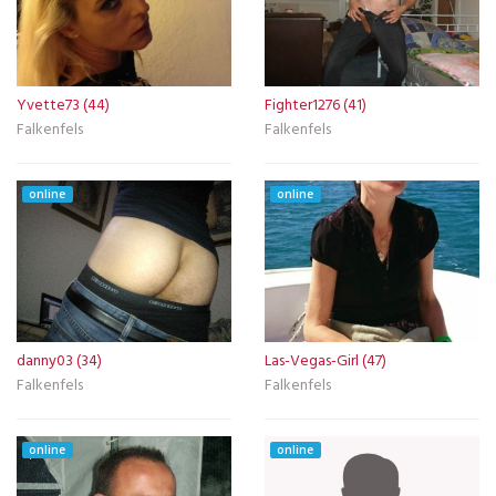
Yvette73 (44)
Fighter1276 (41)
Falkenfels
Falkenfels
online
online
danny03 (34)
Las-Vegas-Girl (47)
Falkenfels
Falkenfels
online
online