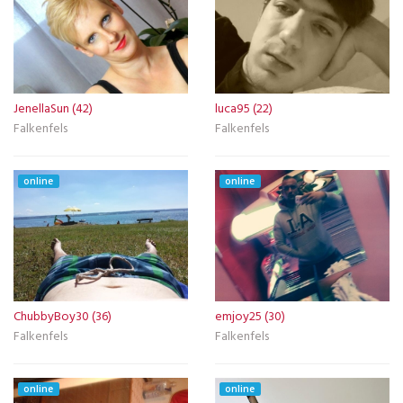
JenellaSun (42)
luca95 (22)
Falkenfels
Falkenfels
online
online
ChubbyBoy30 (36)
emjoy25 (30)
Falkenfels
Falkenfels
online
online