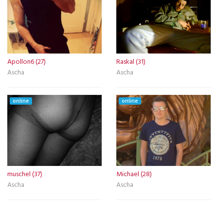
Apollon6 (27)
Raskal (31)
Ascha
Ascha
online
online
muschel (37)
Michael (28)
Ascha
Ascha