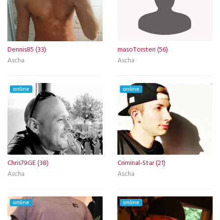
Dennis85 (33)
masoTorsten (56)
Ascha
Ascha
online
online
Chris79GE (38)
Criminal-Star (21)
Ascha
Ascha
online
online