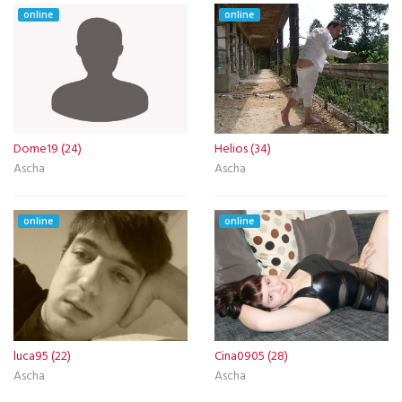
online
online
Dome19 (24)
Helios (34)
Ascha
Ascha
online
online
luca95 (22)
Cina0905 (28)
Ascha
Ascha