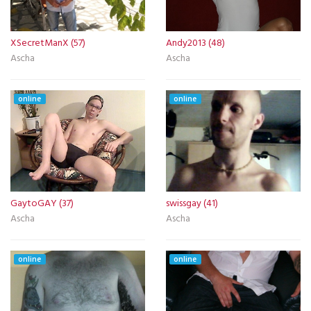
XSecretManX (57)
Andy2013 (48)
Ascha
Ascha
online
online
GaytoGAY (37)
swissgay (41)
Ascha
Ascha
online
online