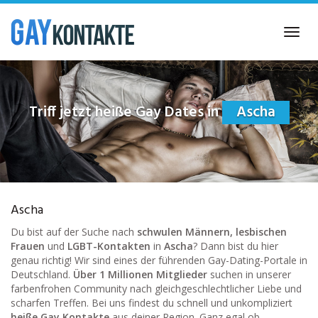
Skip
to
Toggl
main
navig
content
Triff jetzt heiße Gay Dates in
Ascha
Ascha
Du bist auf der Suche nach
schwulen Männern, lesbischen
Frauen
und
LGBT-Kontakten
in
Ascha
? Dann bist du hier
genau richtig! Wir sind eines der führenden Gay-Dating-Portale in
Deutschland.
Über 1 Millionen Mitglieder
suchen in unserer
farbenfrohen Community nach gleichgeschlechtlicher Liebe und
scharfen Treffen. Bei uns findest du schnell und unkompliziert
heiße Gay Kontakte
aus deiner Region. Ganz egal ob