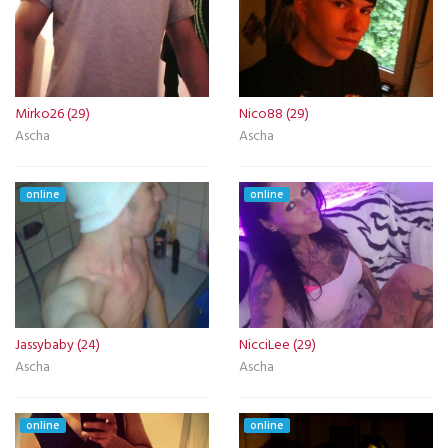
Mirko26 (29)
Nico88 (29)
Ascha
Ascha
online
online
Jassybaby (24)
NicciLee (29)
Ascha
Ascha
online
online