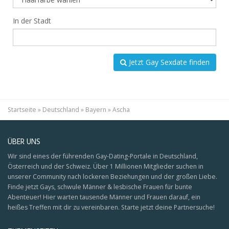
In der Stadt
Jetzt Gay Sexdate finden
Startseite
»
Deutschland
»
Bayern
»
Ascha
ÜBER UNS
Wir sind eines der führenden Gay-Dating-Portale in Deutschland,
Österreich und der Schweiz. Über 1 Millionen Mitglieder suchen in
unserer Community nach lockeren Beziehungen und der großen Liebe.
Finde jetzt Gays, schwule Männer & lesbische Frauen für bunte
Abenteuer! Hier warten tausende Männer und Frauen darauf, ein
heißes Treffen mit dir zu vereinbaren. Starte jetzt deine Partnersuche!