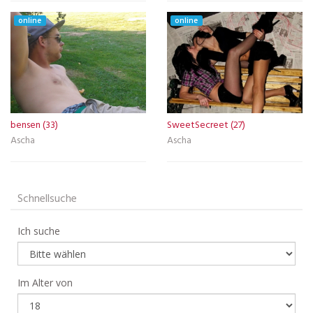
online
online
bensen (33)
SweetSecreet (27)
Ascha
Ascha
Schnellsuche
Ich suche
Im Alter von