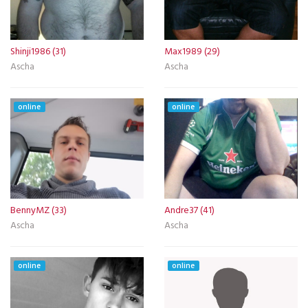
Shinji1986 (31)
Max1989 (29)
Ascha
Ascha
online
online
BennyMZ (33)
Andre37 (41)
Ascha
Ascha
online
online