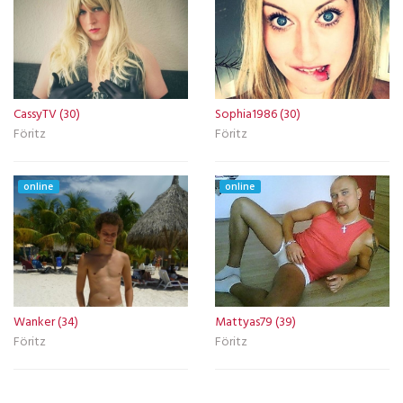
CassyTV (30)
Sophia1986 (30)
Föritz
Föritz
online
online
Wanker (34)
Mattyas79 (39)
Föritz
Föritz