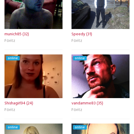
munich85 (32)
Speedy (31)
Föritz
Föritz
online
online
Shishagirl94 (24)
vandamme83 (35)
Föritz
Föritz
online
online