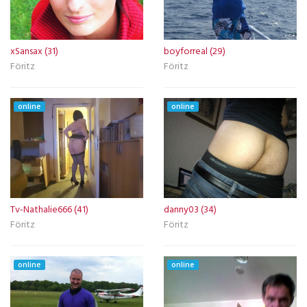
xSansax (31)
boyforreal (29)
Föritz
Föritz
online
online
Tv-Nathalie666 (41)
danny03 (34)
Föritz
Föritz
online
online