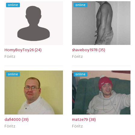
online
online
HornyBoyToy26 (24)
shaveboy1978 (35)
Föritz
Föritz
online
online
dafi4000 (39)
matze79 (38)
Föritz
Föritz