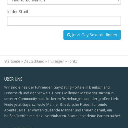
In der Stadt
Jetzt Gay Sexdate finden
Startseite
»
Deutschland
»
Thüringen
»
Föritz
ÜBER UNS
Wir sind eines der führenden Gay-Dating-Portale in Deutschland,
Österreich und der Schweiz. Über 1 Millionen Mitglieder suchen in
unserer Community nach lockeren Beziehungen und der großen Liebe.
Finde jetzt Gays, schwule Männer & lesbische Frauen für bunte
Abenteuer! Hier warten tausende Männer und Frauen darauf, ein
heißes Treffen mit dir zu vereinbaren. Starte jetzt deine Partnersuche!