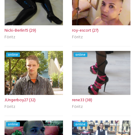
Nicki-Berlin15 (29)
roy-escort (27)
Föritz
Föritz
online
online
JUngerboy27 (32)
rene33 (38)
Föritz
Föritz
online
online