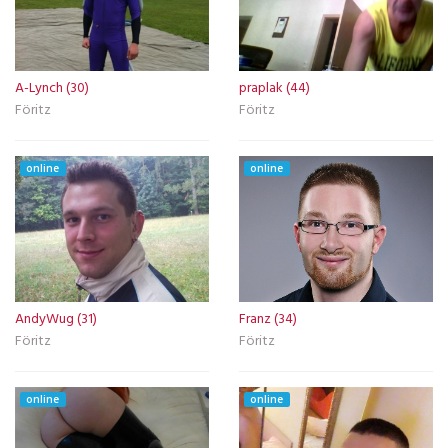
A-Lynch (30)
praplak (44)
Föritz
Föritz
online
online
AndyWug (31)
Franz (34)
Föritz
Föritz
online
online