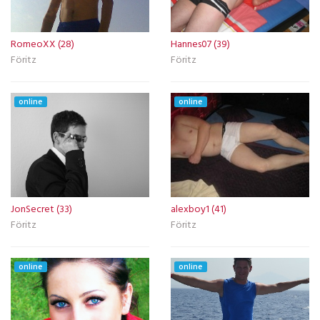
RomeoXX (28)
Hannes07 (39)
Föritz
Föritz
online
online
JonSecret (33)
alexboy1 (41)
Föritz
Föritz
online
online