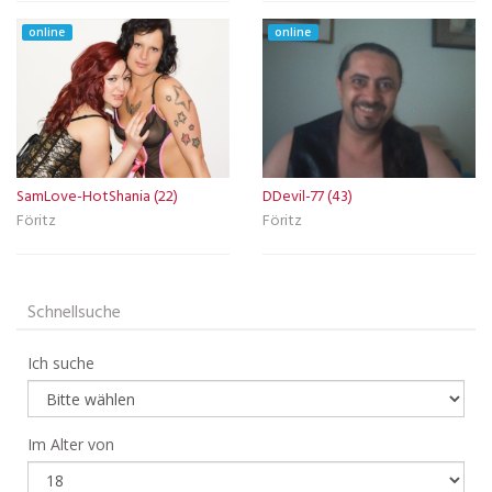
online
online
SamLove-HotShania (22)
DDevil-77 (43)
Föritz
Föritz
Schnellsuche
Ich suche
Im Alter von