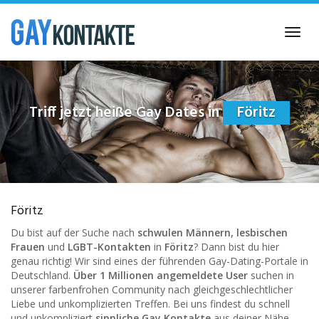
Skip
to
Toggl
main
navig
content
Triff jetzt heiße Gay Dates in
Föritz
Föritz
Du bist auf der Suche nach
schwulen Männern, lesbischen
Frauen
und
LGBT-Kontakten
in
Föritz
? Dann bist du hier
genau richtig! Wir sind eines der führenden Gay-Dating-Portale in
Deutschland.
Über 1 Millionen angemeldete User
suchen in
unserer farbenfrohen Community nach gleichgeschlechtlicher
Liebe und unkomplizierten Treffen. Bei uns findest du schnell
und unkompliziert
sinnliche Gay Kontakte
aus deiner Nähe.