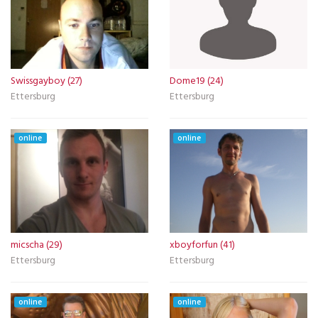
Swissgayboy (27)
Dome19 (24)
Ettersburg
Ettersburg
online
online
micscha (29)
xboyforfun (41)
Ettersburg
Ettersburg
online
online