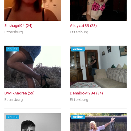
Shishagirl94 (24)
Alleycat89 (28)
Ettersburg
Ettersburg
online
online
DWT-Andrea (59)
Denniboy1984 (34)
Ettersburg
Ettersburg
online
online