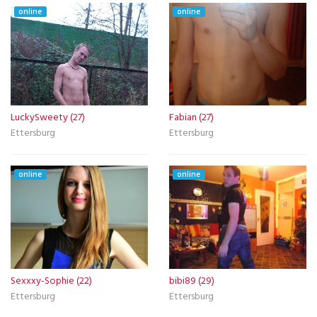
online
online
LuckySweety (27)
Fabian (27)
Ettersburg
Ettersburg
online
online
Sexxxy-Sophie (22)
bibi89 (29)
Ettersburg
Ettersburg