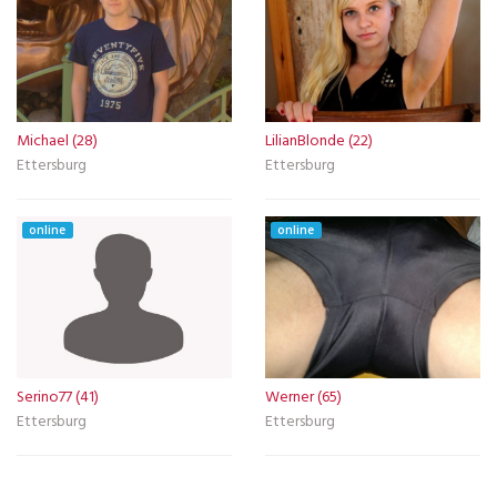
Michael (28)
LilianBlonde (22)
Ettersburg
Ettersburg
online
online
Serino77 (41)
Werner (65)
Ettersburg
Ettersburg