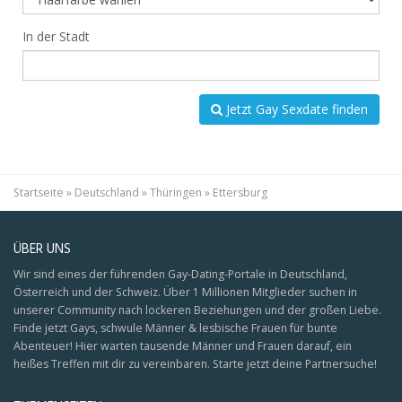
In der Stadt
Jetzt Gay Sexdate finden
Startseite
»
Deutschland
»
Thüringen
»
Ettersburg
ÜBER UNS
Wir sind eines der führenden Gay-Dating-Portale in Deutschland,
Österreich und der Schweiz. Über 1 Millionen Mitglieder suchen in
unserer Community nach lockeren Beziehungen und der großen Liebe.
Finde jetzt Gays, schwule Männer & lesbische Frauen für bunte
Abenteuer! Hier warten tausende Männer und Frauen darauf, ein
heißes Treffen mit dir zu vereinbaren. Starte jetzt deine Partnersuche!