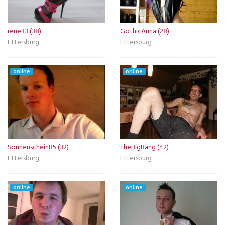
rene33 (38)
GothicAnna (28)
Ettersburg
Ettersburg
online
online
Sonnenschein85 (32)
TheBigBang (42)
Ettersburg
Ettersburg
online
online