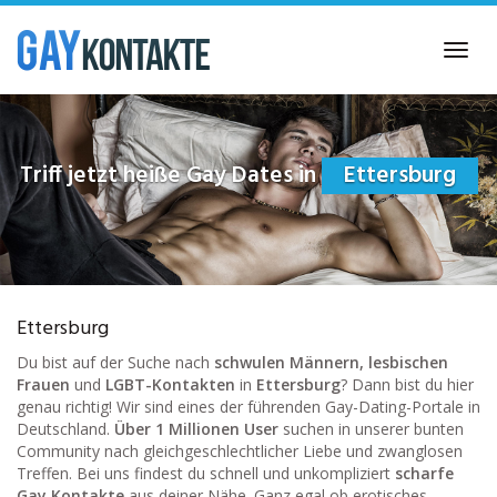
Skip
to
Toggl
main
navig
content
Triff jetzt heiße Gay Dates in
Ettersburg
Ettersburg
Du bist auf der Suche nach
schwulen Männern, lesbischen
Frauen
und
LGBT-Kontakten
in
Ettersburg
? Dann bist du hier
genau richtig! Wir sind eines der führenden Gay-Dating-Portale in
Deutschland.
Über 1 Millionen User
suchen in unserer bunten
Community nach gleichgeschlechtlicher Liebe und zwanglosen
Treffen. Bei uns findest du schnell und unkompliziert
scharfe
Gay Kontakte
aus deiner Nähe. Ganz egal ob erotisches