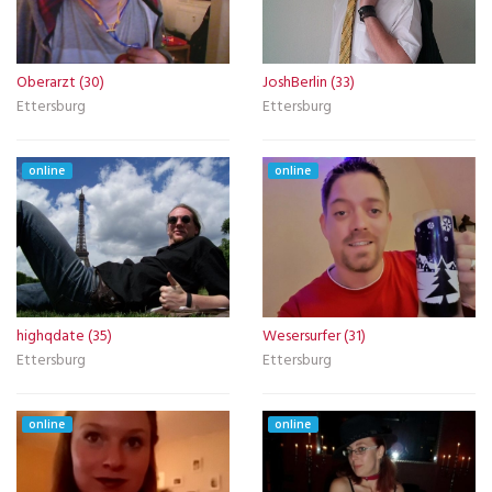
Oberarzt (30)
JoshBerlin (33)
Ettersburg
Ettersburg
online
online
highqdate (35)
Wesersurfer (31)
Ettersburg
Ettersburg
online
online