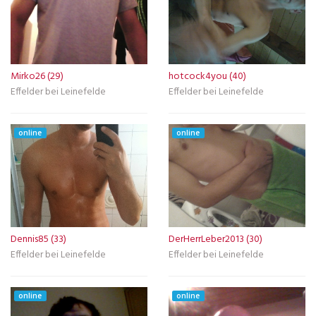
Mirko26 (29)
hotcock4you (40)
Effelder bei Leinefelde
Effelder bei Leinefelde
online
online
Dennis85 (33)
DerHerrLeber2013 (30)
Effelder bei Leinefelde
Effelder bei Leinefelde
online
online