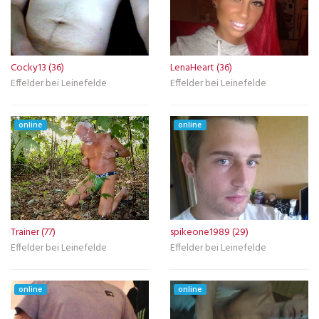
Cocky13 (36)
LenaHeart (36)
Effelder bei Leinefelde
Effelder bei Leinefelde
online
online
Trainer (77)
spikeone1989 (29)
Effelder bei Leinefelde
Effelder bei Leinefelde
online
online