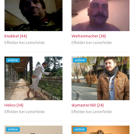
knubbel (44)
Weltenmacher (38)
Effelder bei Leinefelde
Effelder bei Leinefelde
online
online
Helios (34)
skymaster360 (24)
Effelder bei Leinefelde
Effelder bei Leinefelde
online
online