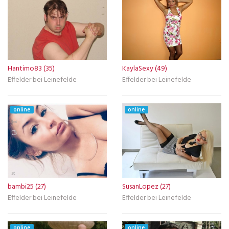
Hantimo83 (35)
KaylaSexy (49)
Effelder bei Leinefelde
Effelder bei Leinefelde
online
online
bambi25 (27)
SusanLopez (27)
Effelder bei Leinefelde
Effelder bei Leinefelde
online
online