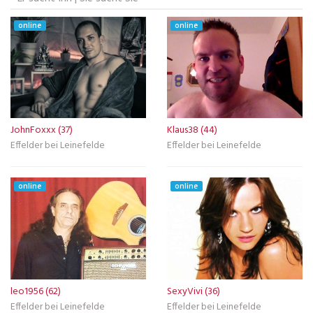
online
online
JohnFoxxx (37)
Klaus38 (44)
Effelder bei Leinefelde
Effelder bei Leinefelde
online
online
leo1956 (62)
SexyVivi (36)
Effelder bei Leinefelde
Effelder bei Leinefelde