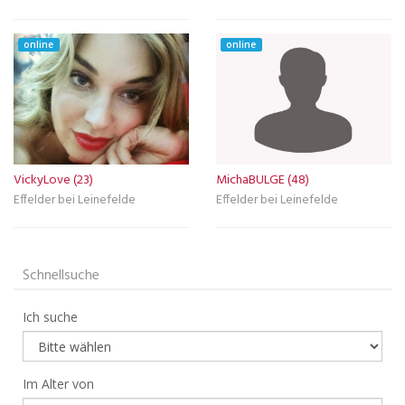
online
online
VickyLove (23)
MichaBULGE (48)
Effelder bei Leinefelde
Effelder bei Leinefelde
Schnellsuche
Ich suche
Im Alter von