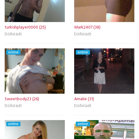
turkishplayer0000 (25)
Mark2407 (38)
Döllstädt
Döllstädt
online
online
Sweetbody23 (26)
Amalie (31)
Döllstädt
Döllstädt
online
online