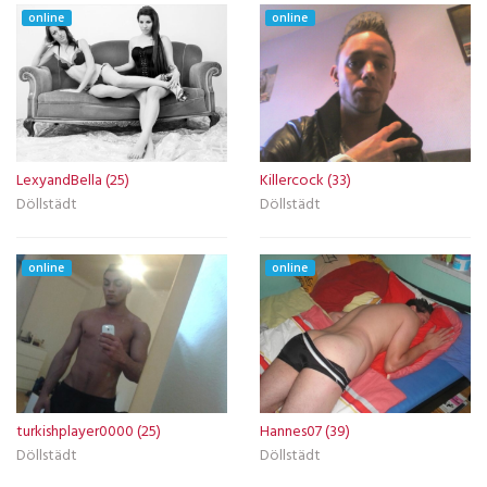
online
online
LexyandBella (25)
Killercock (33)
Döllstädt
Döllstädt
online
online
turkishplayer0000 (25)
Hannes07 (39)
Döllstädt
Döllstädt