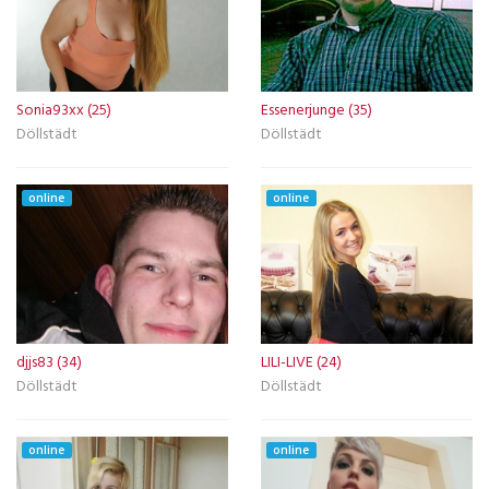
Sonia93xx (25)
Essenerjunge (35)
Döllstädt
Döllstädt
online
online
djjs83 (34)
LILI-LIVE (24)
Döllstädt
Döllstädt
online
online