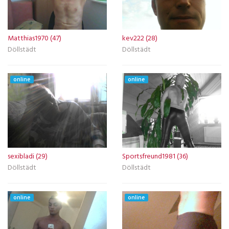
Matthias1970 (47)
kev222 (28)
Döllstädt
Döllstädt
online
online
sexibladi (29)
Sportsfreund1981 (36)
Döllstädt
Döllstädt
online
online