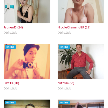
Jaqneu15 (24)
NicoleCharming89 (29)
Döllstädt
Döllstädt
online
online
First18 (28)
cuttom (51)
Döllstädt
Döllstädt
online
online