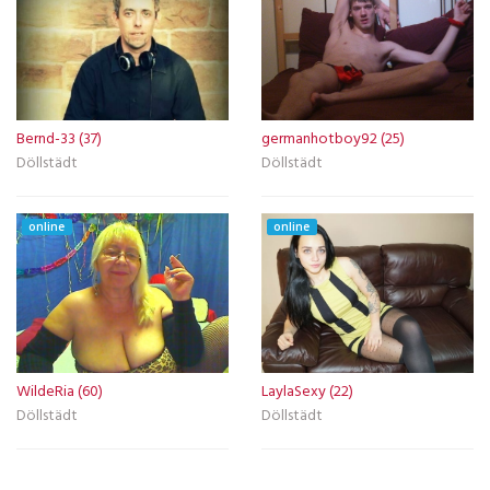
Bernd-33 (37)
germanhotboy92 (25)
Döllstädt
Döllstädt
online
online
WildeRia (60)
LaylaSexy (22)
Döllstädt
Döllstädt