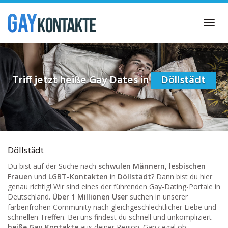
Skip
to
Toggl
main
navig
content
Triff jetzt heiße Gay Dates in
Döllstädt
Döllstädt
Du bist auf der Suche nach
schwulen Männern, lesbischen
Frauen
und
LGBT-Kontakten
in
Döllstädt
? Dann bist du hier
genau richtig! Wir sind eines der führenden Gay-Dating-Portale in
Deutschland.
Über 1 Millionen User
suchen in unserer
farbenfrohen Community nach gleichgeschlechtlicher Liebe und
schnellen Treffen. Bei uns findest du schnell und unkompliziert
heiße Gay Kontakte
aus deiner Region. Ganz egal ob