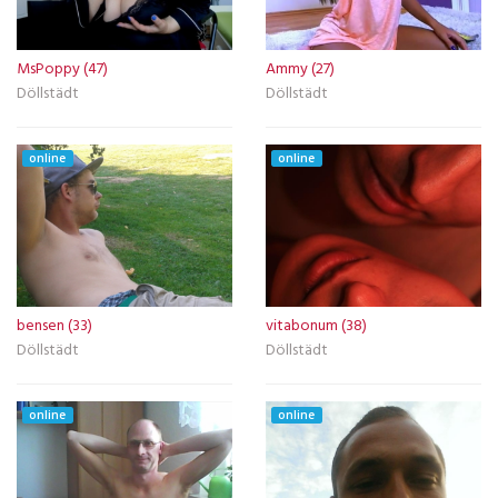
MsPoppy (47)
Ammy (27)
Döllstädt
Döllstädt
online
online
bensen (33)
vitabonum (38)
Döllstädt
Döllstädt
online
online