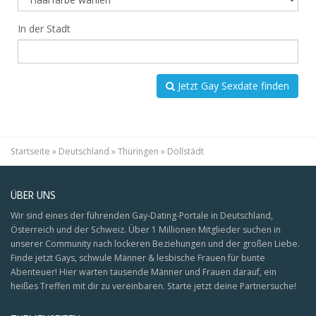
In der Stadt
Jetzt Gay Sexdate finden
Startseite
»
Deutschland
»
Thüringen
»
Döllstädt
ÜBER UNS
Wir sind eines der führenden Gay-Dating-Portale in Deutschland,
Österreich und der Schweiz. Über 1 Millionen Mitglieder suchen in
unserer Community nach lockeren Beziehungen und der großen Liebe.
Finde jetzt Gays, schwule Männer & lesbische Frauen für bunte
Abenteuer! Hier warten tausende Männer und Frauen darauf, ein
heißes Treffen mit dir zu vereinbaren. Starte jetzt deine Partnersuche!