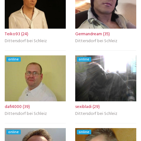
Teiko93 (24)
Germandream (35)
Dittersdorf bei Schleiz
Dittersdorf bei Schleiz
online
online
dafi4000 (39)
sexibladi (29)
Dittersdorf bei Schleiz
Dittersdorf bei Schleiz
online
online