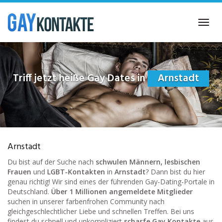
Skip
to
Toggl
main
navig
content
Triff jetzt heiße Gay Dates in
Arnstadt
Arnstadt
Du bist auf der Suche nach
schwulen Männern, lesbischen
Frauen
und
LGBT-Kontakten
in
Arnstadt
? Dann bist du hier
genau richtig! Wir sind eines der führenden Gay-Dating-Portale in
Deutschland.
Über 1 Millionen angemeldete Mitglieder
suchen in unserer farbenfrohen Community nach
gleichgeschlechtlicher Liebe und schnellen Treffen. Bei uns
findest du schnell und unkompliziert
scharfe Gay Kontakte
aus