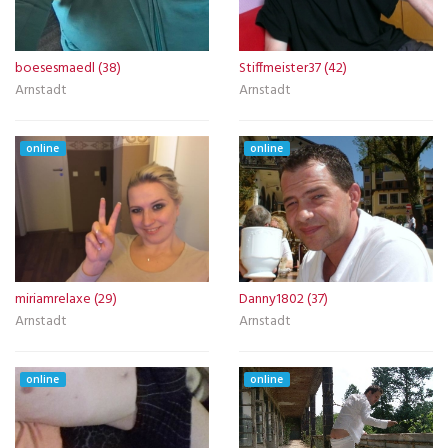
boesesmaedl (38)
Stiffmeister37 (42)
Arnstadt
Arnstadt
online
online
miriamrelaxe (29)
Danny1802 (37)
Arnstadt
Arnstadt
online
online