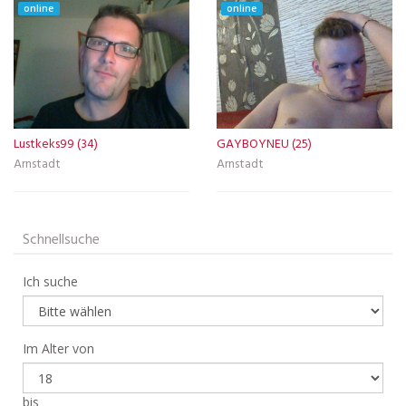
online
online
Lustkeks99 (34)
GAYBOYNEU (25)
Arnstadt
Arnstadt
Schnellsuche
Ich suche
Im Alter von
bis