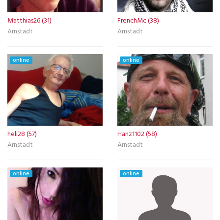
Matthias26 (31)
FrenchMc (38)
Arnstadt
Arnstadt
online
online
heli28 (57)
Hanz1102 (58)
Arnstadt
Arnstadt
online
online