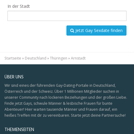
In der Stadt
Jetzt Gay Sexdate finden
Startseite
»
Deutschland
»
Thüringen
»
Arnstadt
ÜBER UNS
Wir sind eines der führenden Gay-Dating-Portale in Deutschland,
Österreich und der Schweiz. Über 1 Millionen Mitglieder suchen in
unserer Community nach lockeren Beziehungen und der großen Liebe.
Finde jetzt Gays, schwule Männer & lesbische Frauen für bunte
Abenteuer! Hier warten tausende Männer und Frauen darauf, ein
heißes Treffen mit dir zu vereinbaren. Starte jetzt deine Partnersuche!
THEMENSEITEN