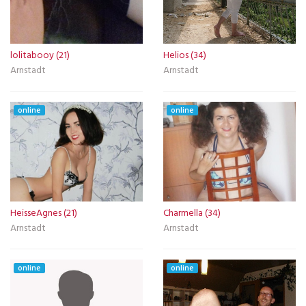
lolitabooy (21)
Helios (34)
Arnstadt
Arnstadt
online
online
HeisseAgnes (21)
Charmella (34)
Arnstadt
Arnstadt
online
online