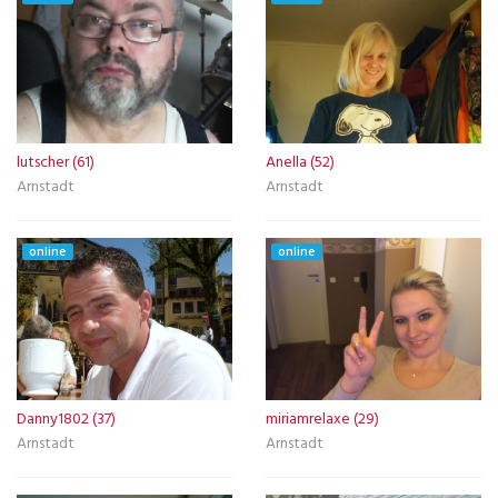
lutscher (61)
Anella (52)
Arnstadt
Arnstadt
online
online
Danny1802 (37)
miriamrelaxe (29)
Arnstadt
Arnstadt