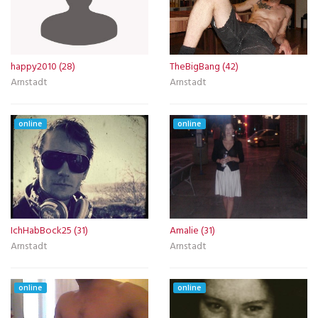
happy2010 (28)
TheBigBang (42)
Arnstadt
Arnstadt
online
online
IchHabBock25 (31)
Amalie (31)
Arnstadt
Arnstadt
online
online