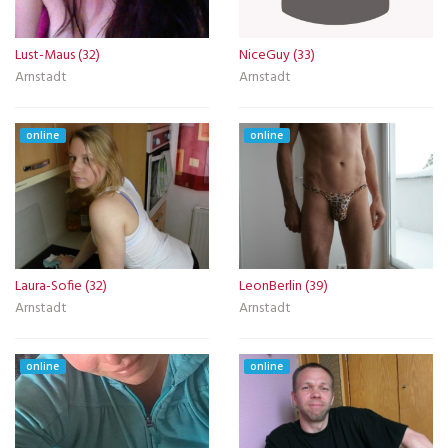
Lust-Maus (32)
NiceGuy (33)
Arnstadt
Arnstadt
online
online
Laura-Sofie (32)
LeonBerlin (39)
Arnstadt
Arnstadt
online
online