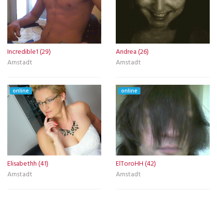
Incredible1 (29)
Andrea (26)
Arnstadt
Arnstadt
online
online
Elisabethh (41)
ElToroHH (42)
Arnstadt
Arnstadt