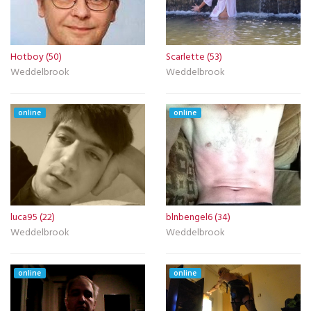
Hotboy (50)
Scarlette (53)
Weddelbrook
Weddelbrook
online
online
luca95 (22)
blnbengel6 (34)
Weddelbrook
Weddelbrook
online
online