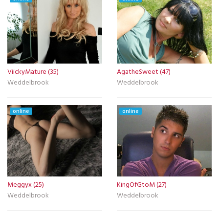
ViickyMature (35)
AgatheSweet (47)
Weddelbrook
Weddelbrook
online
online
Meggyx (25)
KingOfGtoM (27)
Weddelbrook
Weddelbrook