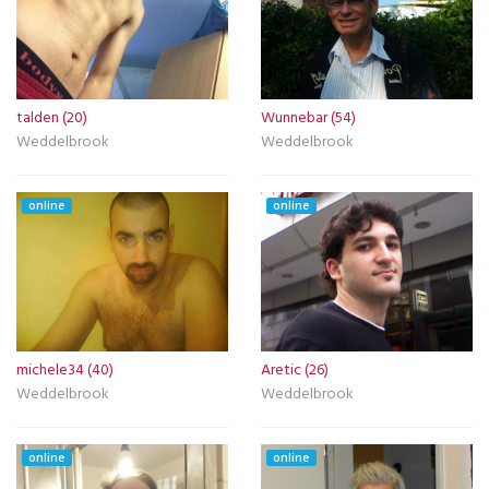
talden (20)
Wunnebar (54)
Weddelbrook
Weddelbrook
online
online
michele34 (40)
Aretic (26)
Weddelbrook
Weddelbrook
online
online