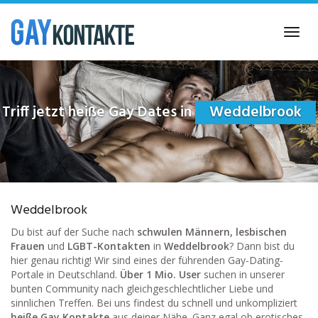
Skip
to
Toggl
main
navig
content
Triff jetzt heiße Gay Dates in
Weddelbrook
Weddelbrook
Du bist auf der Suche nach
schwulen Männern, lesbischen
Frauen
und
LGBT-Kontakten
in
Weddelbrook
? Dann bist du
hier genau richtig! Wir sind eines der führenden Gay-Dating-
Portale in Deutschland.
Über 1 Mio. User
suchen in unserer
bunten Community nach gleichgeschlechtlicher Liebe und
sinnlichen Treffen. Bei uns findest du schnell und unkompliziert
heiße Gay Kontakte
aus deiner Nähe. Ganz egal ob erotisches