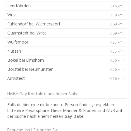
Lentföhrden
(3.16 km)
Wrist
(3.59 km)
Fuhlendorf bei Wiemersdorf
(3.69 km)
Quarnstedt bei Wrist
(3.89 km)
Wulfsmoor
(4.25 km)
Nützen
(4.55 km)
Bokel bei Elmshorn
(4.56 km)
Borstel bei Neumünster
(4.56 km)
Armstedt
(4.76 km)
Heiße Gay Kontakte aus deiner Nähe
Falls du hier eine dir bekannte Person findest, respektiere
bitte ihre Privatsphäre. Diese Männer & Frauen sind NUR auf
der Suche nach einem heißen
Gay Date
.
Er sucht Ihn | Sie sucht Sie