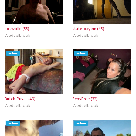
hotwolle (55)
stute-bayern (45)
Weddelbrook
Weddelbrook
online
online
Butch-Privat (49)
SexyBree (32)
Weddelbrook
Weddelbrook
online
online