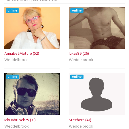
online
online
AnnabetMature (52)
lukas89 (26)
Weddelbrook
Weddelbrook
online
online
IchHabBock25 (31)
Stecher6 (41)
Weddelbrook
Weddelbrook