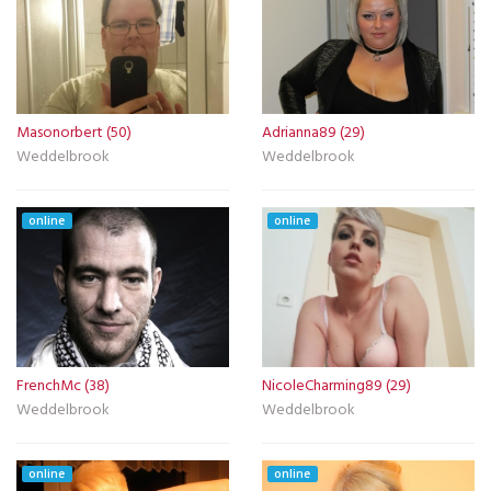
Masonorbert (50)
Adrianna89 (29)
Weddelbrook
Weddelbrook
online
online
FrenchMc (38)
NicoleCharming89 (29)
Weddelbrook
Weddelbrook
online
online