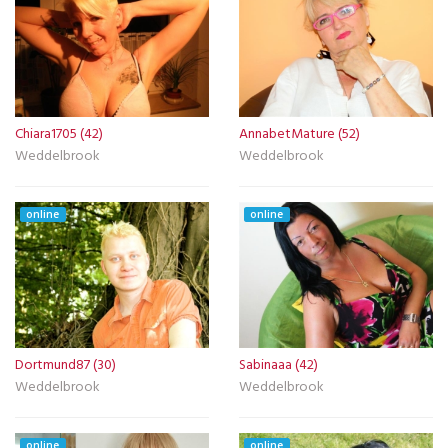
Chiara1705 (42)
AnnabetMature (52)
Weddelbrook
Weddelbrook
online
online
Dortmund87 (30)
Sabinaaa (42)
Weddelbrook
Weddelbrook
online
online