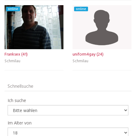
online
online
Franksex (41)
uniform4gay (24)
Schmilau
Schmilau
Schnellsuche
Ich suche
Im Alter von