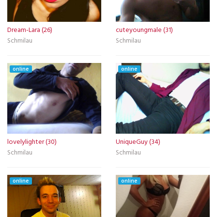
Dream-Lara (26)
cuteyoungmale (31)
Schmilau
Schmilau
online
online
lovelylighter (30)
UniqueGuy (34)
Schmilau
Schmilau
online
online