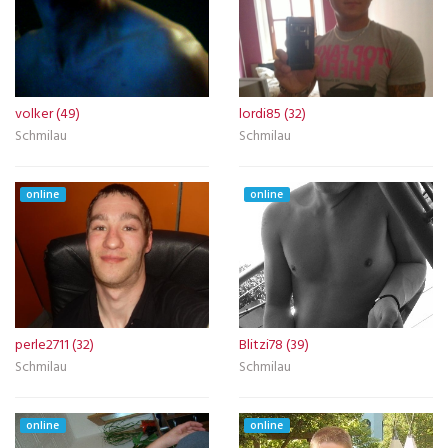
volker (49)
lordi85 (32)
Schmilau
Schmilau
online
online
perle2711 (32)
Blitzi78 (39)
Schmilau
Schmilau
online
online