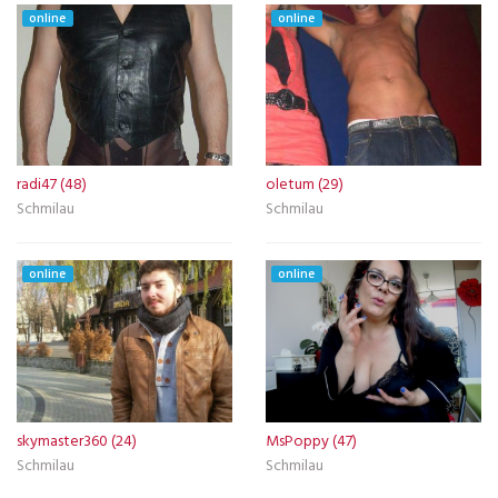
online
online
radi47 (48)
oletum (29)
Schmilau
Schmilau
online
online
skymaster360 (24)
MsPoppy (47)
Schmilau
Schmilau