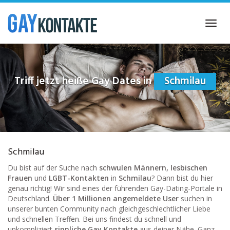
Skip
to
Toggl
main
navig
content
Triff jetzt heiße Gay Dates in
Schmilau
Schmilau
Du bist auf der Suche nach
schwulen Männern, lesbischen
Frauen
und
LGBT-Kontakten
in
Schmilau
? Dann bist du hier
genau richtig! Wir sind eines der führenden Gay-Dating-Portale in
Deutschland.
Über 1 Millionen angemeldete User
suchen in
unserer bunten Community nach gleichgeschlechtlicher Liebe
und schnellen Treffen. Bei uns findest du schnell und
unkompliziert
sinnliche Gay Kontakte
aus deiner Nähe. Ganz