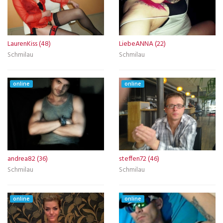
LaurenKiss (48)
LiebeANNA (22)
Schmilau
Schmilau
online
online
andrea82 (36)
steffen72 (46)
Schmilau
Schmilau
online
online