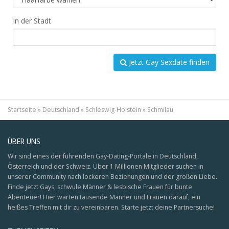
In der Stadt
Jetzt Gay Sexdate finden
Startseite
»
Deutschland
»
Schleswig-Holstein
»
Schmilau
ÜBER UNS
Wir sind eines der führenden Gay-Dating-Portale in Deutschland,
Österreich und der Schweiz. Über 1 Millionen Mitglieder suchen in
unserer Community nach lockeren Beziehungen und der großen Liebe.
Finde jetzt Gays, schwule Männer & lesbische Frauen für bunte
Abenteuer! Hier warten tausende Männer und Frauen darauf, ein
heißes Treffen mit dir zu vereinbaren. Starte jetzt deine Partnersuche!