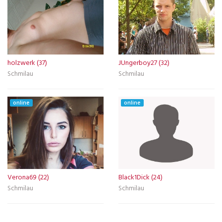
holzwerk (37)
JUngerboy27 (32)
Schmilau
Schmilau
online
online
Verona69 (22)
Black1Dick (24)
Schmilau
Schmilau