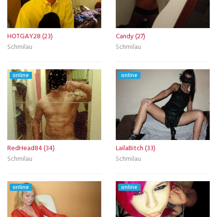
HOTGAY28 (23)
Candy (27)
Schmilau
Schmilau
online
online
RedHead84 (34)
LailaBitch (33)
Schmilau
Schmilau
online
online