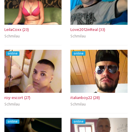
LeilaCoxx (23)
Love2012inReal (33)
Schmilau
Schmilau
online
online
roy-escort (27)
italianboy22 (28)
Schmilau
Schmilau
online
online