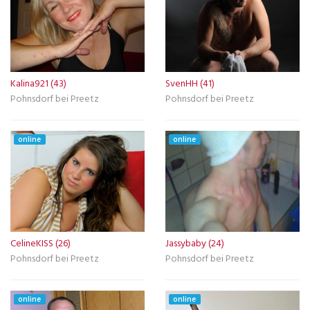
Kalina921 (43)
SvenHH (41)
Pohnsdorf bei Preetz
Pohnsdorf bei Preetz
online
online
CelineKISS (26)
Jassybaby (24)
Pohnsdorf bei Preetz
Pohnsdorf bei Preetz
online
online