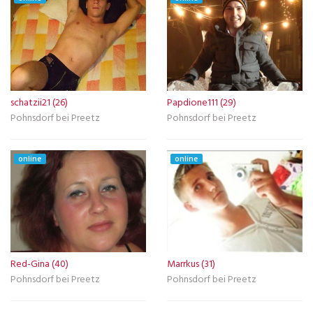
schatzii21 (26)
Papdione111 (29)
Pohnsdorf bei Preetz
Pohnsdorf bei Preetz
online
online
Red-Gina (40)
Marrkus (31)
Pohnsdorf bei Preetz
Pohnsdorf bei Preetz