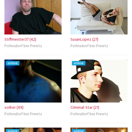
Stiffmeister37 (42)
SusanLopez (27)
Pohnsdorf bei Preetz
Pohnsdorf bei Preetz
online
online
volker (49)
Criminal-Star (21)
Pohnsdorf bei Preetz
Pohnsdorf bei Preetz
online
online