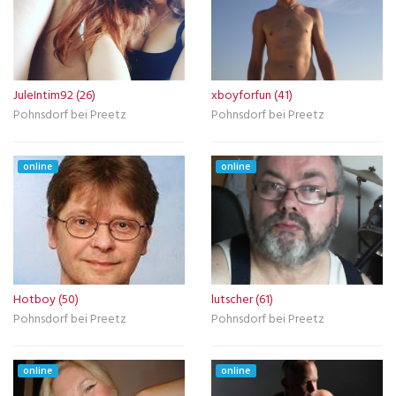
JuleIntim92 (26)
xboyforfun (41)
Pohnsdorf bei Preetz
Pohnsdorf bei Preetz
online
online
Hotboy (50)
lutscher (61)
Pohnsdorf bei Preetz
Pohnsdorf bei Preetz
online
online