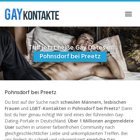
Skip
to
Toggl
main
navig
content
Triff jetzt heiße Gay Dates in
Pohnsdorf bei Preetz
Pohnsdorf bei Preetz
Du bist auf der Suche nach
schwulen Männern, lesbischen
Frauen
und
LGBT-Kontakten
in
Pohnsdorf bei Preetz
? Dann
bist du hier genau richtig! Wir sind eines der führenden Gay-
Dating-Portale in Deutschland.
Über 1 Millionen angemeldete
User
suchen in unserer farbenfrohen Community nach
gleichgeschlechtlicher Liebe und unkomplizierten Treffen. Bei
uns findest du schnell und unkompliziert
sinnliche Gay