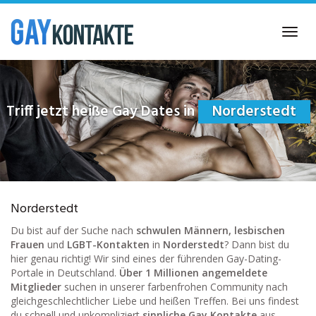
Skip
to
Toggl
main
navig
content
Triff jetzt heiße Gay Dates in
Norderstedt
Norderstedt
Du bist auf der Suche nach
schwulen Männern, lesbischen
Frauen
und
LGBT-Kontakten
in
Norderstedt
? Dann bist du
hier genau richtig! Wir sind eines der führenden Gay-Dating-
Portale in Deutschland.
Über 1 Millionen angemeldete
Mitglieder
suchen in unserer farbenfrohen Community nach
gleichgeschlechtlicher Liebe und heißen Treffen. Bei uns findest
du schnell und unkompliziert
sinnliche Gay Kontakte
aus