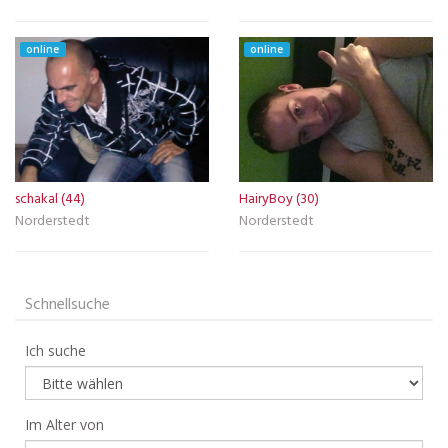
online
online
schakal (44)
HairyBoy (30)
Norderstedt
Norderstedt
Schnellsuche
Ich suche
Im Alter von