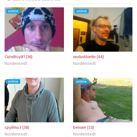
online
online
CuteBoy81 (36)
sexlustberlin (44)
Norderstedt
Norderstedt
online
online
cpyilmo3 (38)
bensen (33)
Norderstedt
Norderstedt