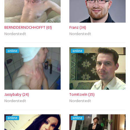
BERNDDERNOCHHOFFT (61)
Franz (34)
Norderstedt
Norderstedt
online
online
Jassybaby (24)
TomKoeln (35)
Norderstedt
Norderstedt
online
online