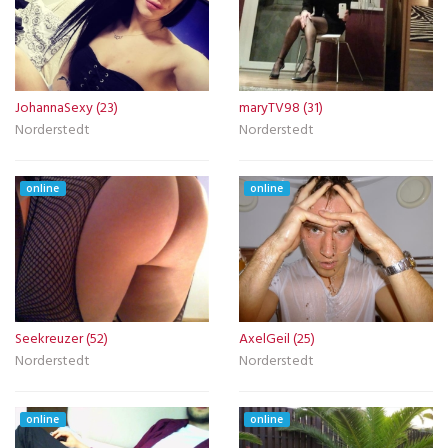
JohannaSexy (23)
maryTV98 (31)
Norderstedt
Norderstedt
online
online
Seekreuzer (52)
AxelGeil (25)
Norderstedt
Norderstedt
online
online