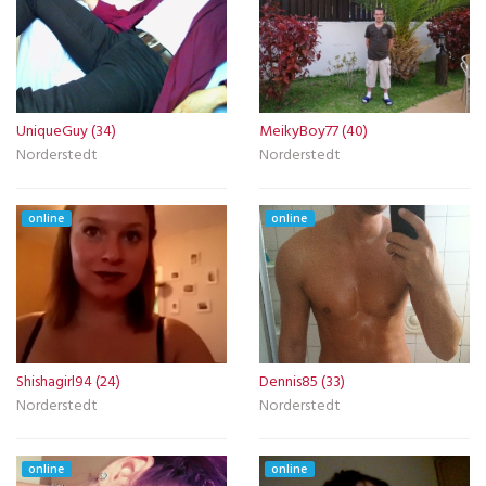
UniqueGuy (34)
MeikyBoy77 (40)
Norderstedt
Norderstedt
online
online
Shishagirl94 (24)
Dennis85 (33)
Norderstedt
Norderstedt
online
online