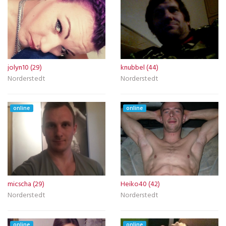
jolyn10 (29)
knubbel (44)
Norderstedt
Norderstedt
online
online
micscha (29)
Heiko40 (42)
Norderstedt
Norderstedt
online
online