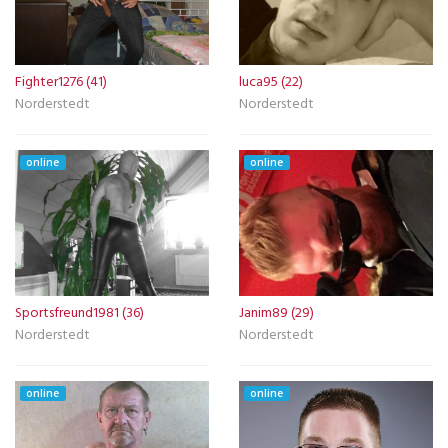
Fighter1276 (41)
luca95 (22)
Norderstedt
Norderstedt
online
online
Sportsfreund1981 (36)
Janim89 (29)
Norderstedt
Norderstedt
online
online