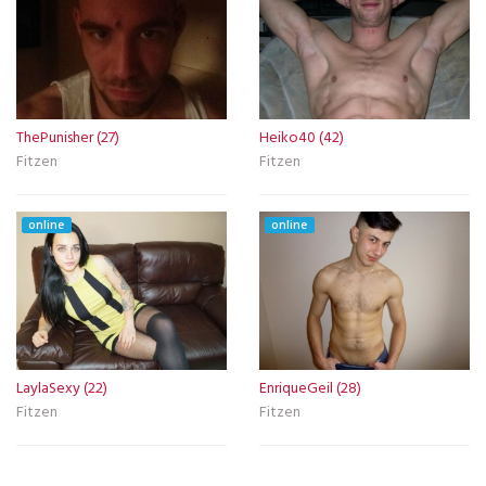
ThePunisher (27)
Heiko40 (42)
Fitzen
Fitzen
online
online
LaylaSexy (22)
EnriqueGeil (28)
Fitzen
Fitzen