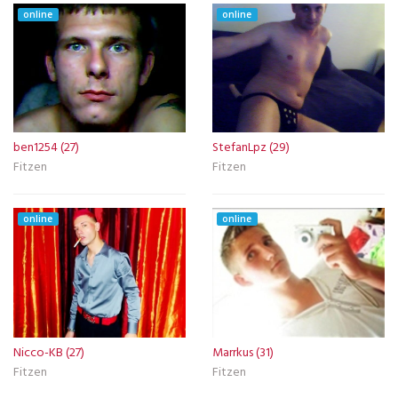
online
online
ben1254 (27)
StefanLpz (29)
Fitzen
Fitzen
online
online
Nicco-KB (27)
Marrkus (31)
Fitzen
Fitzen