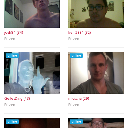
josh84 (34)
kerli2334 (32)
Fitzen
Fitzen
online
online
GeilesDing (43)
micscha (29)
Fitzen
Fitzen
online
online