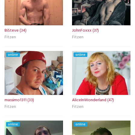
BiSteve (34)
JohnFoxxx (37)
Fitzen
Fitzen
online
online
massimo1311 (33)
AliceInWonderland (47)
Fitzen
Fitzen
online
online