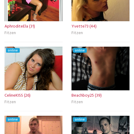
AphroditeEla (31)
Yvette73 (44)
Fitzen
Fitzen
online
online
CelineKISS (26)
Beachboy25 (39)
Fitzen
Fitzen
online
online