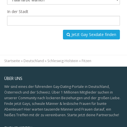
In der Stadt
Jetzt Gay Sexdate finden
Startseite
»
Deutschland
»
Schleswig-Holstein
»
Fitzen
ÜBER UNS
Wir sind eines der führenden Gay-Dating-Portale in Deutschland,
Österreich und der Schweiz. Über 1 Millionen Mitglieder suchen in
unserer Community nach lockeren Beziehungen und der großen Liebe.
Finde jetzt Gays, schwule Männer & lesbische Frauen für bunte
Abenteuer! Hier warten tausende Männer und Frauen darauf, ein
heißes Treffen mit dir zu vereinbaren. Starte jetzt deine Partnersuche!