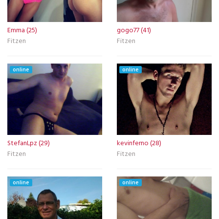
Emma (25)
gogo77 (41)
Fitzen
Fitzen
online
online
StefanLpz (29)
kevinferno (28)
Fitzen
Fitzen
online
online