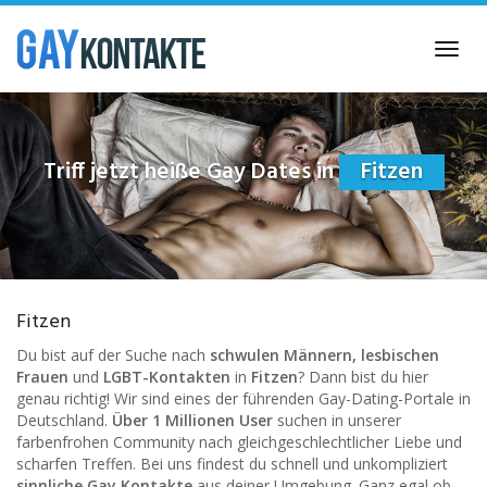
Skip
to
Toggl
main
navig
content
Triff jetzt heiße Gay Dates in
Fitzen
Fitzen
Du bist auf der Suche nach
schwulen Männern, lesbischen
Frauen
und
LGBT-Kontakten
in
Fitzen
? Dann bist du hier
genau richtig! Wir sind eines der führenden Gay-Dating-Portale in
Deutschland.
Über 1 Millionen User
suchen in unserer
farbenfrohen Community nach gleichgeschlechtlicher Liebe und
scharfen Treffen. Bei uns findest du schnell und unkompliziert
sinnliche Gay Kontakte
aus deiner Umgebung. Ganz egal ob