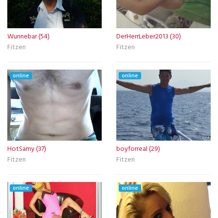
Wunnebar (54)
DerHerrLeber2013 (30)
Fitzen
Fitzen
online
online
HotSamy (37)
boyforreal (29)
Fitzen
Fitzen
online
online