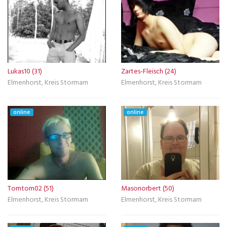
Lukas10 (31)
Zartes-Fleisch (24)
Elmenhorst, Kreis Stormarn
Elmenhorst, Kreis Stormarn
online
online
Tomtom02 (51)
Masonorbert (50)
Elmenhorst, Kreis Stormarn
Elmenhorst, Kreis Stormarn