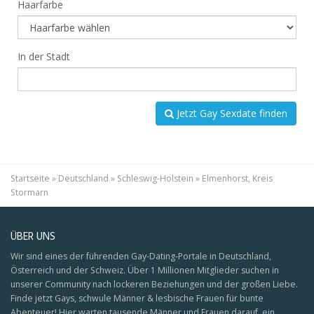
Haarfarbe
In der Stadt
Jetzt Gay Sexdate finden
Startseite
»
Deutschland
»
Schleswig-Holstein
»
Elmenhorst, Kreis
Stormarn
ÜBER UNS
Wir sind eines der führenden Gay-Dating-Portale in Deutschland,
Österreich und der Schweiz. Über 1 Millionen Mitglieder suchen in
unserer Community nach lockeren Beziehungen und der großen Liebe.
Finde jetzt Gays, schwule Männer & lesbische Frauen für bunte
Abenteuer! Hier warten tausende Männer und Frauen darauf, ein