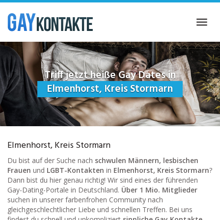
Skip
to
Toggl
main
navig
content
Triff jetzt heiße Gay Dates in
Elmenhorst, Kreis Stormarn
Elmenhorst, Kreis Stormarn
Du bist auf der Suche nach
schwulen Männern, lesbischen
Frauen
und
LGBT-Kontakten
in
Elmenhorst, Kreis Stormarn
?
Dann bist du hier genau richtig! Wir sind eines der führenden
Gay-Dating-Portale in Deutschland.
Über 1 Mio. Mitglieder
suchen in unserer farbenfrohen Community nach
gleichgeschlechtlicher Liebe und schnellen Treffen. Bei uns
findest du schnell und unkompliziert
sinnliche Gay Kontakte