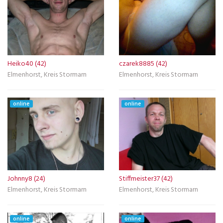
Heiko40 (42)
czarek8885 (42)
Elmenhorst, Kreis Stormarn
Elmenhorst, Kreis Stormarn
online
online
Johnny8 (24)
Stiffmeister37 (42)
Elmenhorst, Kreis Stormarn
Elmenhorst, Kreis Stormarn
online
online