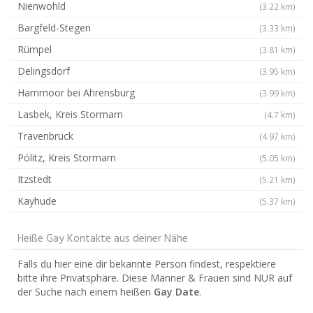
Nienwohld
(3.22 km)
Bargfeld-Stegen
(3.33 km)
Rümpel
(3.81 km)
Delingsdorf
(3.95 km)
Hammoor bei Ahrensburg
(3.99 km)
Lasbek, Kreis Stormarn
(4.7 km)
Travenbrück
(4.97 km)
Pölitz, Kreis Stormarn
(5.05 km)
Itzstedt
(5.21 km)
Kayhude
(5.37 km)
Heiße Gay Kontakte aus deiner Nähe
Falls du hier eine dir bekannte Person findest, respektiere
bitte ihre Privatsphäre. Diese Männer & Frauen sind NUR auf
der Suche nach einem heißen
Gay Date
.