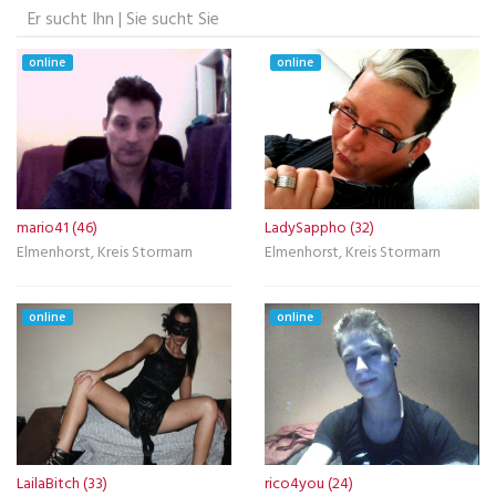
Er sucht Ihn | Sie sucht Sie
online
online
mario41 (46)
LadySappho (32)
Elmenhorst, Kreis Stormarn
Elmenhorst, Kreis Stormarn
online
online
LailaBitch (33)
rico4you (24)