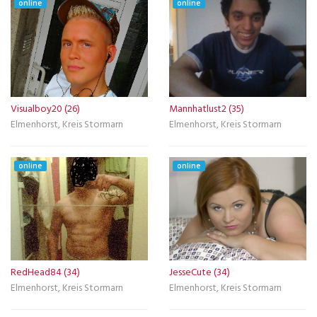
online
online
Visualboy20 (26)
Mannhatlust2 (35)
Elmenhorst, Kreis Stormarn
Elmenhorst, Kreis Stormarn
online
online
RedHead84 (34)
JesseCute (34)
Elmenhorst, Kreis Stormarn
Elmenhorst, Kreis Stormarn