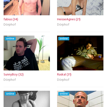
fabius (34)
HeisseAgnes (21)
Dörphof
Dörphof
online
online
SunnyBoy (32)
Raskal (31)
Dörphof
Dörphof
online
online