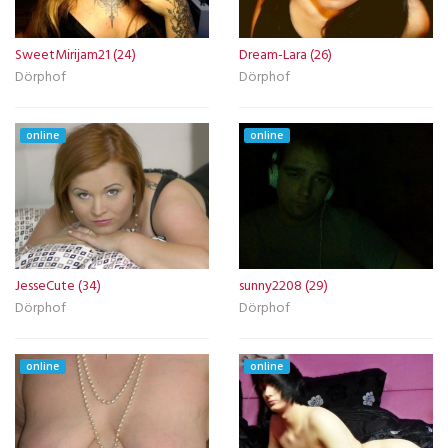
SweetMirijam21 (24)
Dream-Lara (26)
Dörphof
Dörphof
online
online
JesseCute (34)
sunny2208 (29)
Dörphof
Dörphof
online
online