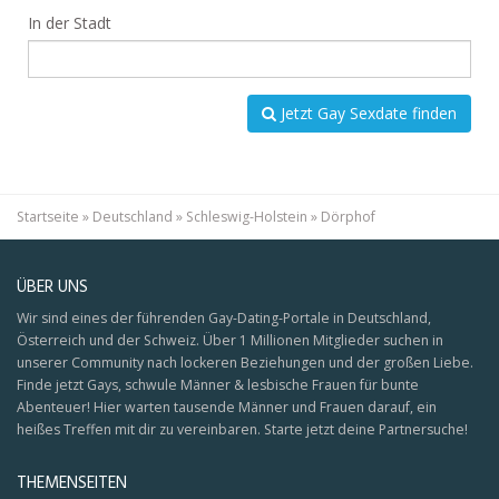
In der Stadt
Jetzt Gay Sexdate finden
Startseite
»
Deutschland
»
Schleswig-Holstein
»
Dörphof
ÜBER UNS
Wir sind eines der führenden Gay-Dating-Portale in Deutschland,
Österreich und der Schweiz. Über 1 Millionen Mitglieder suchen in
unserer Community nach lockeren Beziehungen und der großen Liebe.
Finde jetzt Gays, schwule Männer & lesbische Frauen für bunte
Abenteuer! Hier warten tausende Männer und Frauen darauf, ein
heißes Treffen mit dir zu vereinbaren. Starte jetzt deine Partnersuche!
THEMENSEITEN