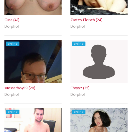
Gina (41)
Zartes-Fleisch (24)
Dörphof
Dörphof
online
online
suesserboy19 (28)
Chryyz (35)
Dörphof
Dörphof
online
online