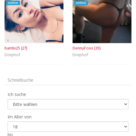
online
online
bambi25 (27)
DennyFoxx (35)
Dörphof
Dörphof
Schnellsuche
Ich suche
Im Alter von
bis