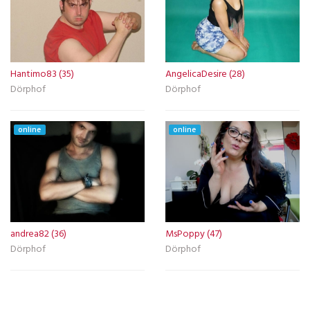
Hantimo83 (35)
AngelicaDesire (28)
Dörphof
Dörphof
online
online
andrea82 (36)
MsPoppy (47)
Dörphof
Dörphof