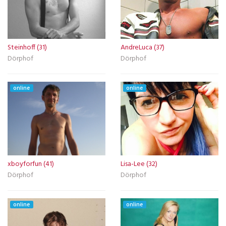
Steinhoff (31)
AndreLuca (37)
Dörphof
Dörphof
online
online
xboyforfun (41)
Lisa-Lee (32)
Dörphof
Dörphof
online
online