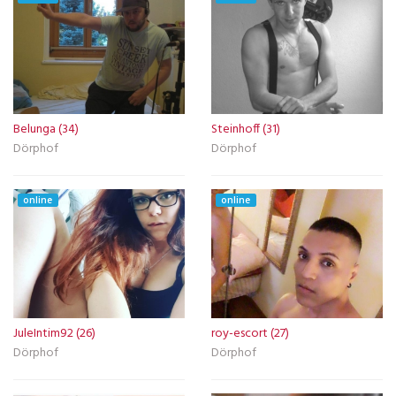
Belunga (34)
Steinhoff (31)
Dörphof
Dörphof
online
online
JuleIntim92 (26)
roy-escort (27)
Dörphof
Dörphof