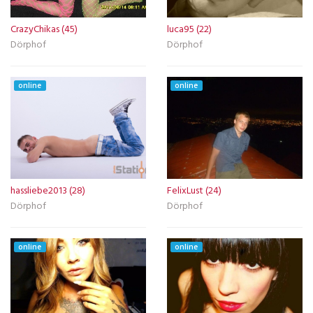
CrazyChikas (45)
luca95 (22)
Dörphof
Dörphof
online
online
hassliebe2013 (28)
FelixLust (24)
Dörphof
Dörphof
online
online