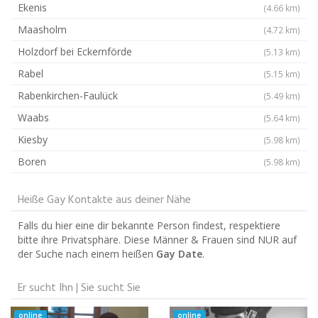
Ekenis
(4.66 km)
Maasholm
(4.72 km)
Holzdorf bei Eckernförde
(5.13 km)
Rabel
(5.15 km)
Rabenkirchen-Faulück
(5.49 km)
Waabs
(5.64 km)
Kiesby
(5.98 km)
Boren
(5.98 km)
Heiße Gay Kontakte aus deiner Nähe
Falls du hier eine dir bekannte Person findest, respektiere
bitte ihre Privatsphäre. Diese Männer & Frauen sind NUR auf
der Suche nach einem heißen
Gay Date
.
Er sucht Ihn | Sie sucht Sie
online
online