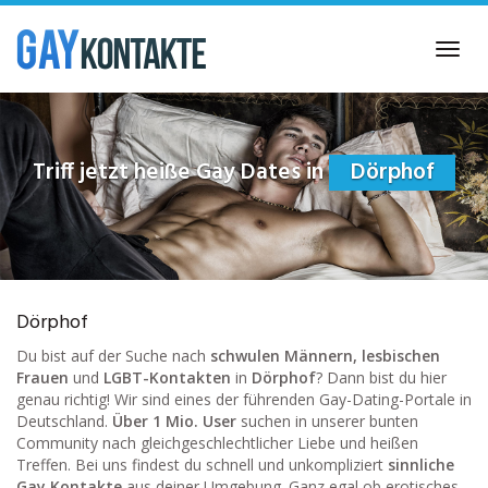
Skip
to
Toggl
main
navig
content
Triff jetzt heiße Gay Dates in
Dörphof
Dörphof
Du bist auf der Suche nach
schwulen Männern, lesbischen
Frauen
und
LGBT-Kontakten
in
Dörphof
? Dann bist du hier
genau richtig! Wir sind eines der führenden Gay-Dating-Portale in
Deutschland.
Über 1 Mio. User
suchen in unserer bunten
Community nach gleichgeschlechtlicher Liebe und heißen
Treffen. Bei uns findest du schnell und unkompliziert
sinnliche
Gay Kontakte
aus deiner Umgebung. Ganz egal ob erotisches