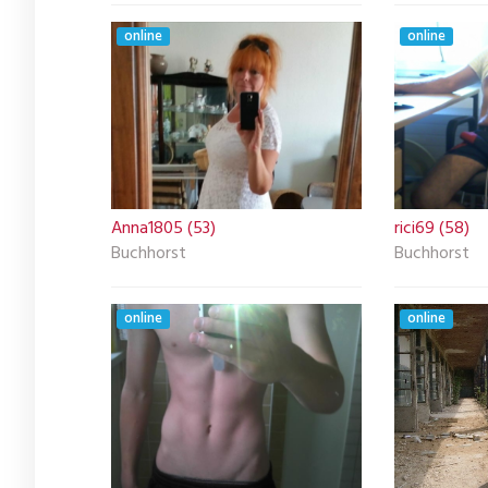
online
online
Anna1805 (53)
rici69 (58)
Buchhorst
Buchhorst
online
online