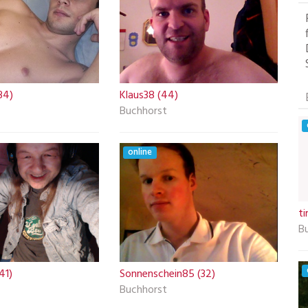
34)
Klaus38 (44)
Buchhorst
online
t
B
41)
Sonnenschein85 (32)
Buchhorst