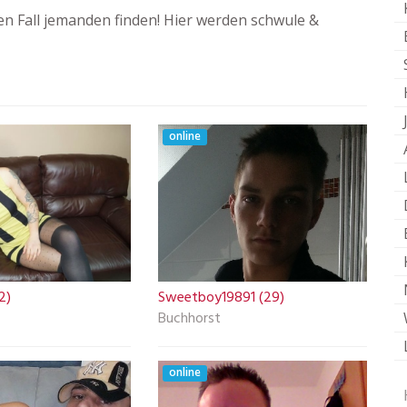
n Fall jemanden finden! Hier werden schwule &
online
2)
Sweetboy19891 (29)
Buchhorst
online