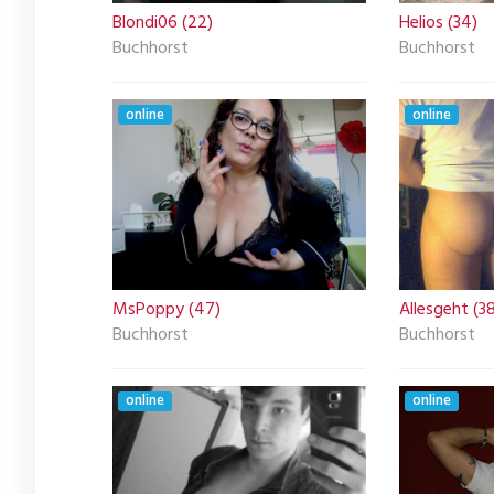
Blondi06 (22)
Helios (34)
Buchhorst
Buchhorst
online
online
MsPoppy (47)
Allesgeht (3
Buchhorst
Buchhorst
online
online