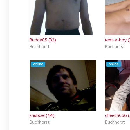
Buddy85 (32)
rent-a-boy (
Buchhorst
Buchhorst
online
online
knubbel (44)
cheech666 (
Buchhorst
Buchhorst