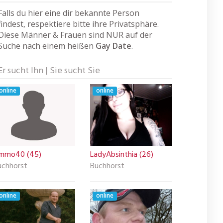
Falls du hier eine dir bekannte Person
findest, respektiere bitte ihre Privatsphäre.
Diese Männer & Frauen sind NUR auf der
Suche nach einem heißen
Gay Date
.
Er sucht Ihn | Sie sucht Sie
online
online
immo40 (45)
LadyAbsinthia (26)
uchhorst
Buchhorst
online
online