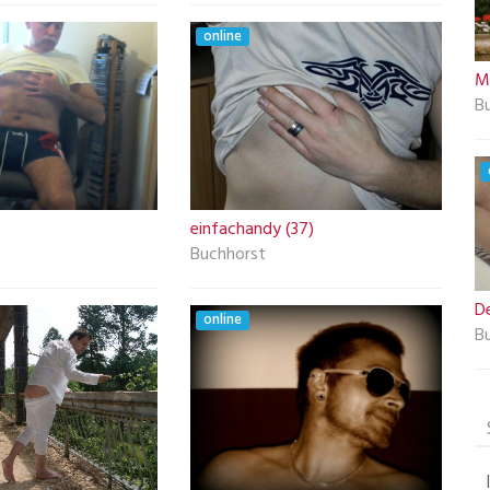
online
My
B
einfachandy (37)
Buchhorst
D
online
B