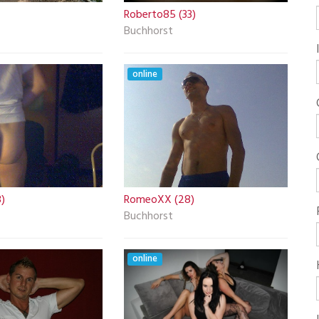
Roberto85 (33)
Buchhorst
online
8)
RomeoXX (28)
Buchhorst
online