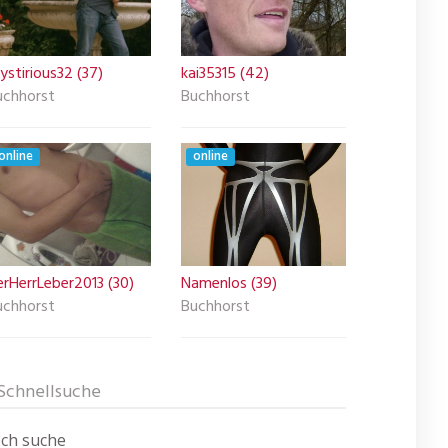
stirious32 (37)
kai35315 (42)
uchhorst
Buchhorst
online
online
erHerrLeber2013 (30)
Namenlos (39)
uchhorst
Buchhorst
Schnellsuche
Ich suche