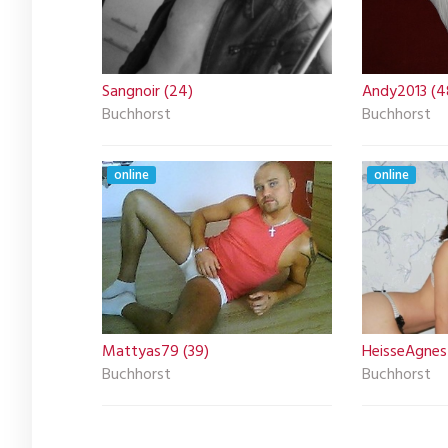
Sangnoir (24)
Andy2013 (4
Buchhorst
Buchhorst
online
online
Mattyas79 (39)
HeisseAgnes 
Buchhorst
Buchhorst