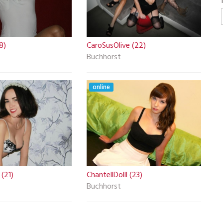
8)
CaroSusOlive (22)
Buchhorst
online
(21)
ChantellDolll (23)
Buchhorst