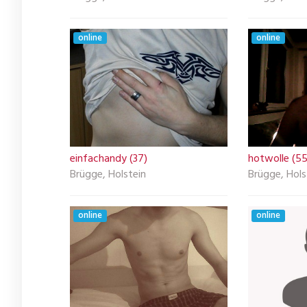
online
online
einfachandy (37)
hotwolle (55
Brügge, Holstein
Brügge, Hols
online
online