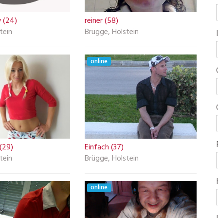
 (24)
reiner (58)
tein
Brügge, Holstein
online
 (29)
Einfach (37)
tein
Brügge, Holstein
online