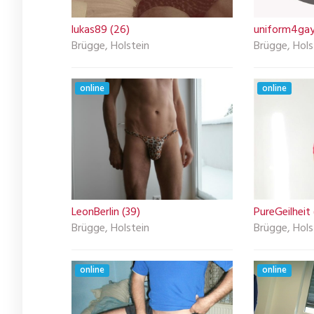
lukas89 (26)
uniform4gay
Brügge, Holstein
Brügge, Hols
online
online
LeonBerlin (39)
PureGeilheit
Brügge, Holstein
Brügge, Hols
online
online