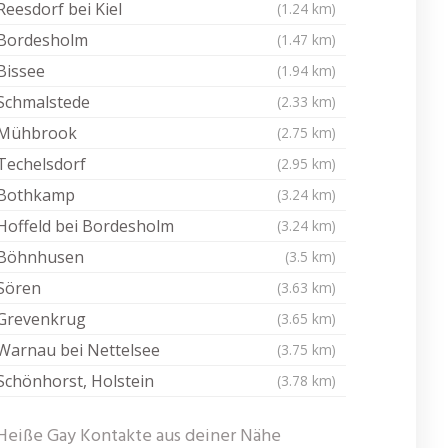
Reesdorf bei Kiel
(1.24 km)
Bordesholm
(1.47 km)
Bissee
(1.94 km)
Schmalstede
(2.33 km)
Mühbrook
(2.75 km)
Techelsdorf
(2.95 km)
Bothkamp
(3.24 km)
Hoffeld bei Bordesholm
(3.24 km)
Böhnhusen
(3.5 km)
Sören
(3.63 km)
Grevenkrug
(3.65 km)
Warnau bei Nettelsee
(3.75 km)
Schönhorst, Holstein
(3.78 km)
Heiße Gay Kontakte aus deiner Nähe