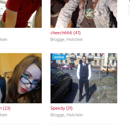
cheech666 (41)
tein
Brügge, Holstein
online
 (23)
Speedy (31)
tein
Brügge, Holstein