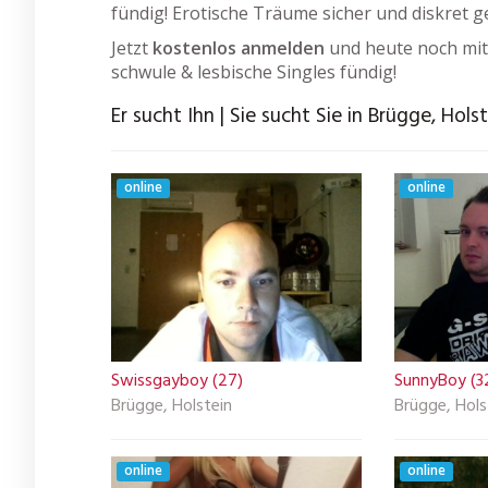
fündig! Erotische Träume sicher und diskret g
Jetzt
kostenlos anmelden
und heute noch mit
schwule & lesbische Singles fündig!
Er sucht Ihn | Sie sucht Sie in Brügge, Hols
online
online
Swissgayboy (27)
SunnyBoy (3
Brügge, Holstein
Brügge, Hols
online
online