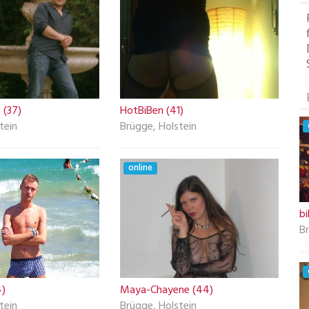
 (37)
HotBiBen (41)
tein
Brügge, Holstein
online
bi
Br
4)
Maya-Chayene (44)
tein
Brügge, Holstein