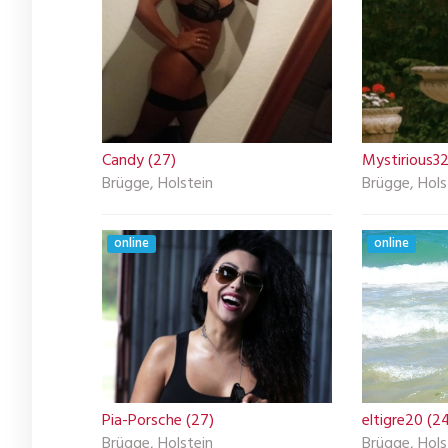
Candy (27)
Mystirious32
Brügge, Holstein
Brügge, Hols
online
online
Pia-Porsche (27)
eltigre20 (2
Brügge, Holstein
Brügge, Hols