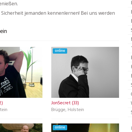
enießen.
 Sicherheit jemanden kennenlernen! Bei uns werden
tein
online
2)
JonSecret (33)
tein
Brügge, Holstein
online