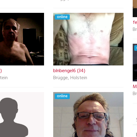
online
f
Br
)
blnbengel6 (34)
tein
Brügge, Holstein
M
Br
online