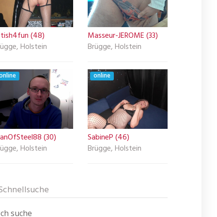
etish4fun (48)
Masseur-JEROME (33)
ügge, Holstein
Brügge, Holstein
online
online
anOfSteel88 (30)
SabineP (46)
ügge, Holstein
Brügge, Holstein
Schnellsuche
Ich suche