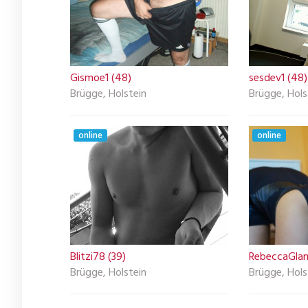
Gismoe1 (48)
sesdev1 (48)
Brügge, Holstein
Brügge, Hols
online
online
Blitzi78 (39)
RebeccaGlam
Brügge, Holstein
Brügge, Hols