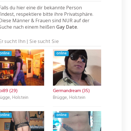
Falls du hier eine dir bekannte Person
findest, respektiere bitte ihre Privatsphäre.
Diese Männer & Frauen sind NUR auf der
Suche nach einem heißen
Gay Date
.
Er sucht Ihn | Sie sucht Sie
online
online
bi89 (29)
Germandream (35)
ügge, Holstein
Brügge, Holstein
online
online