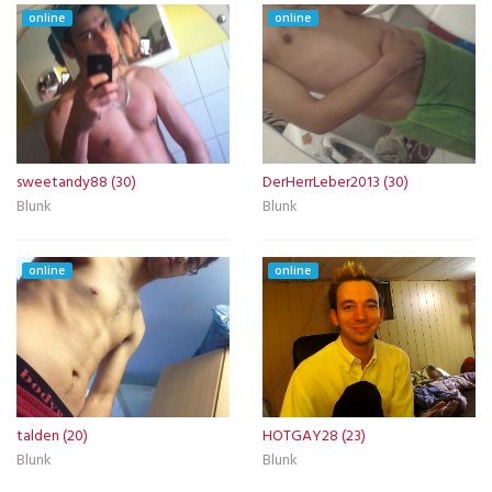
online
online
sweetandy88 (30)
DerHerrLeber2013 (30)
Blunk
Blunk
online
online
talden (20)
HOTGAY28 (23)
Blunk
Blunk