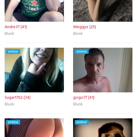
Andre37 (41)
Meggyx (25)
Blunk
Blunk
online
online
Sugar1702 (34)
gogo77 (41)
Blunk
Blunk
online
online