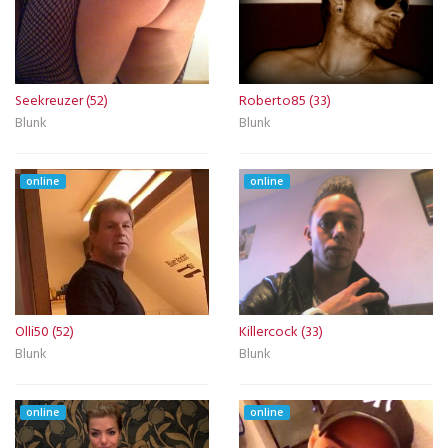
Seekreuzer (52)
Roberto85 (33)
Blunk
Blunk
online
online
Olli50 (52)
Killercock (33)
Blunk
Blunk
online
online