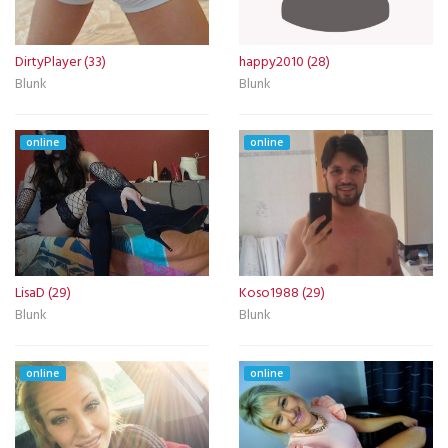
DirtyPlayer (33)
happy2010 (28)
Blunk
Blunk
online
online
LisaD (29)
Koso1988 (29)
Blunk
Blunk
online
online