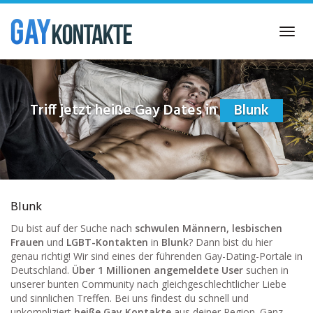
Skip
to
Toggl
main
navig
content
Triff jetzt heiße Gay Dates in
Blunk
Blunk
Du bist auf der Suche nach
schwulen Männern, lesbischen
Frauen
und
LGBT-Kontakten
in
Blunk
? Dann bist du hier
genau richtig! Wir sind eines der führenden Gay-Dating-Portale in
Deutschland.
Über 1 Millionen angemeldete User
suchen in
unserer bunten Community nach gleichgeschlechtlicher Liebe
und sinnlichen Treffen. Bei uns findest du schnell und
unkompliziert
heiße Gay Kontakte
aus deiner Region. Ganz