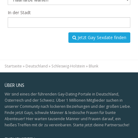
In der Stadt
Jetzt Gay Sexdate finden
Startseite
»
Deutschland
»
Schleswig-Holstein
»
Blunk
ÜBER UNS
Wir sind eines der führenden Gay-Dating-Portale in Deutschland,
Österreich und der Schweiz. Über 1 Millionen Mitglieder suchen in
unserer Community nach lockeren Beziehungen und der großen Liebe.
Finde jetzt Gays, schwule Männer & lesbische Frauen für bunte
Abenteuer! Hier warten tausende Männer und Frauen darauf, ein
heißes Treffen mit dir zu vereinbaren. Starte jetzt deine Partnersuche!