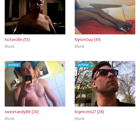
hotwolle (55)
NylonGuy (41)
Blunk
Blunk
online
online
sweetandy88 (30)
bigmorris27 (28)
Blunk
Blunk