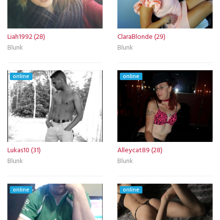
Liah1992 (28)
ClaraBlonde (29)
Blunk
Blunk
online
online
Lukas10 (31)
Alleycat89 (28)
Blunk
Blunk
online
online