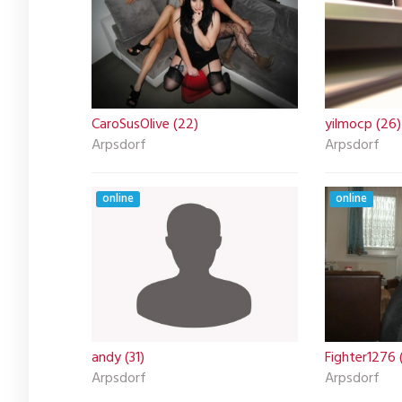
CaroSusOlive (22)
yilmocp (26)
Arpsdorf
Arpsdorf
online
online
andy (31)
Fighter1276 
Arpsdorf
Arpsdorf