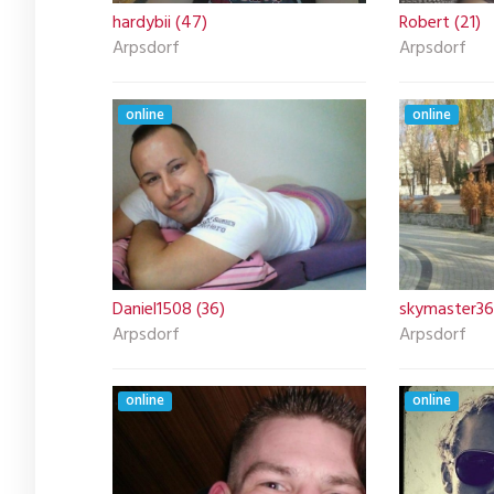
hardybii (47)
Robert (21)
Arpsdorf
Arpsdorf
online
online
Daniel1508 (36)
skymaster36
Arpsdorf
Arpsdorf
online
online