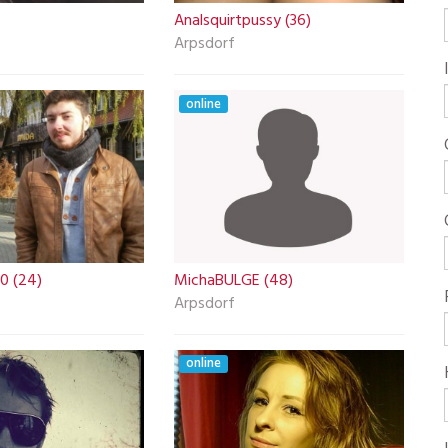
Analsquirtpussy (36)
Arpsdorf
online
0 (24)
MichaBULGE (48)
Arpsdorf
online