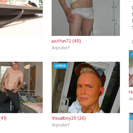
justfun72 (40)
Arpsdorf
online
H
A
(41)
Visualboy20 (26)
Arpsdorf