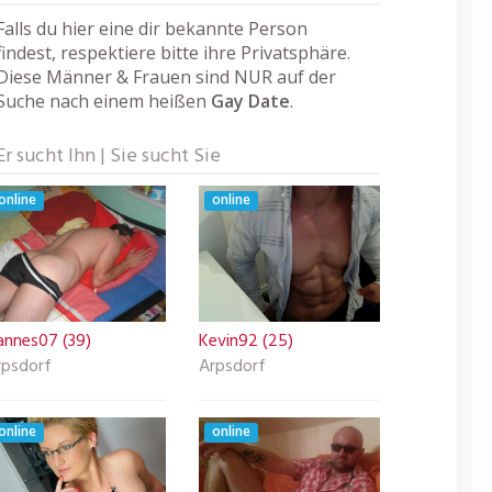
Falls du hier eine dir bekannte Person
findest, respektiere bitte ihre Privatsphäre.
Diese Männer & Frauen sind NUR auf der
Suche nach einem heißen
Gay Date
.
Er sucht Ihn | Sie sucht Sie
online
online
annes07 (39)
Kevin92 (25)
rpsdorf
Arpsdorf
online
online