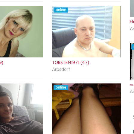
online
El
A
9)
TORSTEN1971 (47)
Arpsdorf
n
online
A