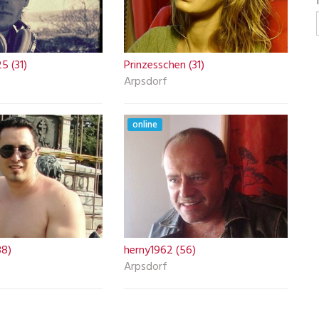
5 (31)
Prinzesschen (31)
Arpsdorf
online
38)
herny1962 (56)
Arpsdorf