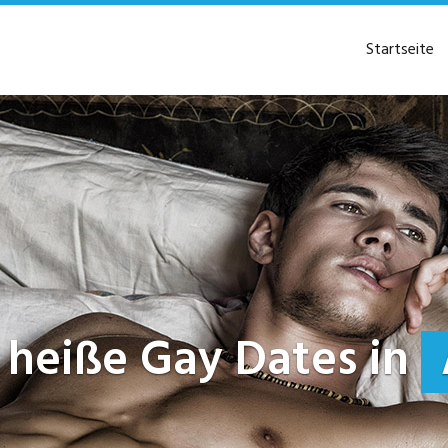
Startseite
zt heiße Gay Dates in