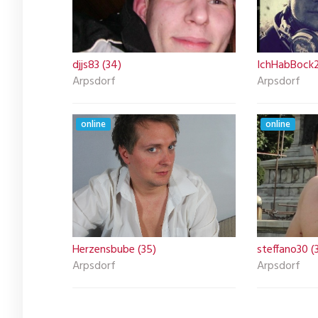
djjs83 (34)
IchHabBock2
Arpsdorf
Arpsdorf
online
online
Herzensbube (35)
steffano30 (
Arpsdorf
Arpsdorf