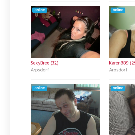
online
online
SexyBree (32)
Karen889 (2
Arpsdorf
Arpsdorf
online
online