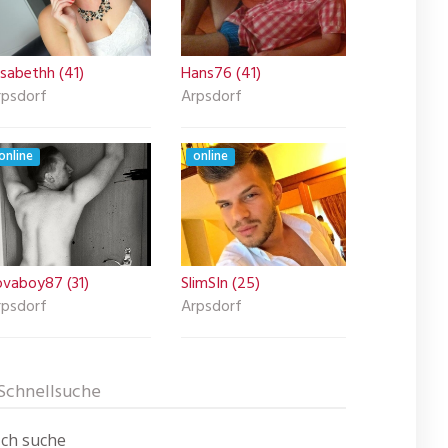
isabethh (41)
Hans76 (41)
rpsdorf
Arpsdorf
online
online
ovaboy87 (31)
SlimSIn (25)
rpsdorf
Arpsdorf
Schnellsuche
Ich suche