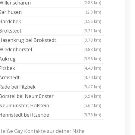
Willenscharen
(2.88 km)
Sarlhusen
(2.9 km)
Hardebek
(3.56 km)
Brokstedt
(3.71 km)
Hasenkrug bei Brokstedt
(3.78 km)
Wiedenborstel
(3.88 km)
Aukrug
(3.93 km)
Fitzbek
(4.43 km)
Armstedt
(4.74 km)
Rade bei Fitzbek
(5.47 km)
Borstel bei Neumünster
(5.54 km)
Neumünster, Holstein
(5.62 km)
Hennstedt bei Itzehoe
(5.76 km)
Heiße Gay Kontakte aus deiner Nähe