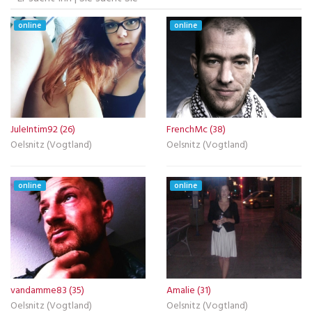
online
online
JuleIntim92 (26)
FrenchMc (38)
Oelsnitz (Vogtland)
Oelsnitz (Vogtland)
online
online
vandamme83 (35)
Amalie (31)
Oelsnitz (Vogtland)
Oelsnitz (Vogtland)