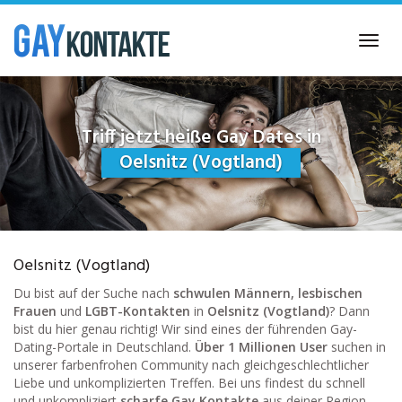
Skip
to
Toggl
main
navig
content
Triff jetzt heiße Gay Dates in
Oelsnitz (Vogtland)
Oelsnitz (Vogtland)
Du bist auf der Suche nach
schwulen Männern, lesbischen
Frauen
und
LGBT-Kontakten
in
Oelsnitz (Vogtland)
? Dann
bist du hier genau richtig! Wir sind eines der führenden Gay-
Dating-Portale in Deutschland.
Über 1 Millionen User
suchen in
unserer farbenfrohen Community nach gleichgeschlechtlicher
Liebe und unkomplizierten Treffen. Bei uns findest du schnell
und unkompliziert
scharfe Gay Kontakte
aus deiner Region.