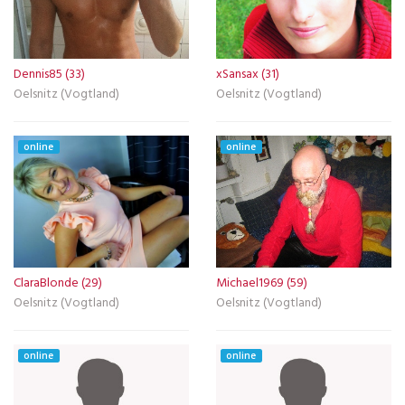
Dennis85 (33)
xSansax (31)
Oelsnitz (Vogtland)
Oelsnitz (Vogtland)
online
online
ClaraBlonde (29)
Michael1969 (59)
Oelsnitz (Vogtland)
Oelsnitz (Vogtland)
online
online