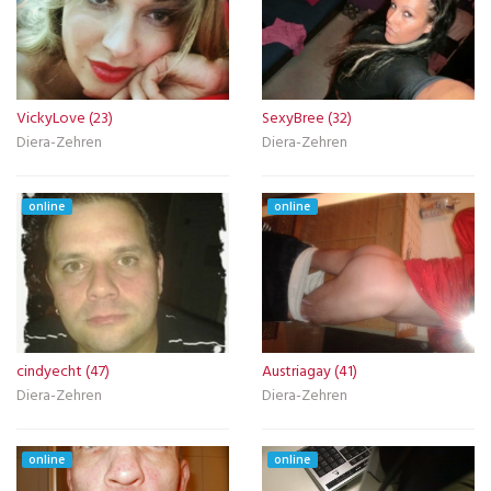
VickyLove (23)
SexyBree (32)
Diera-Zehren
Diera-Zehren
online
online
cindyecht (47)
Austriagay (41)
Diera-Zehren
Diera-Zehren
online
online