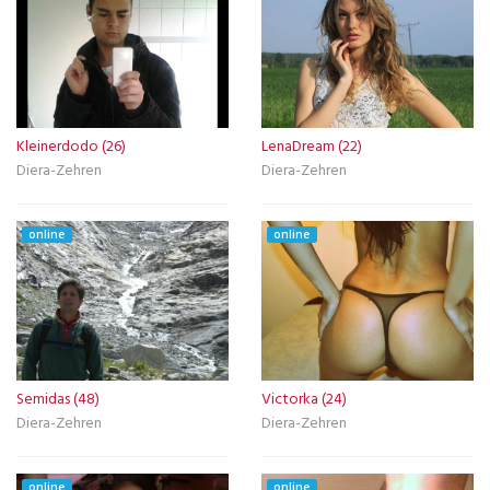
Kleinerdodo (26)
LenaDream (22)
Diera-Zehren
Diera-Zehren
online
online
Semidas (48)
Victorka (24)
Diera-Zehren
Diera-Zehren
online
online