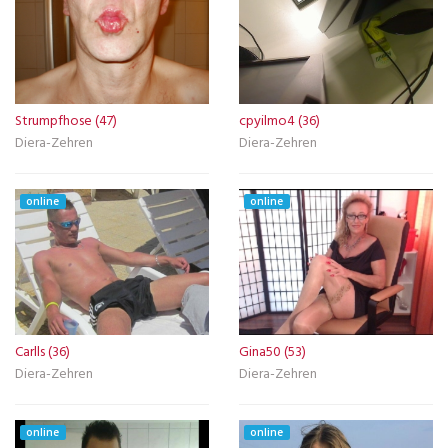
Strumpfhose (47)
cpyilmo4 (36)
Diera-Zehren
Diera-Zehren
online
online
Carlls (36)
Gina50 (53)
Diera-Zehren
Diera-Zehren
online
online