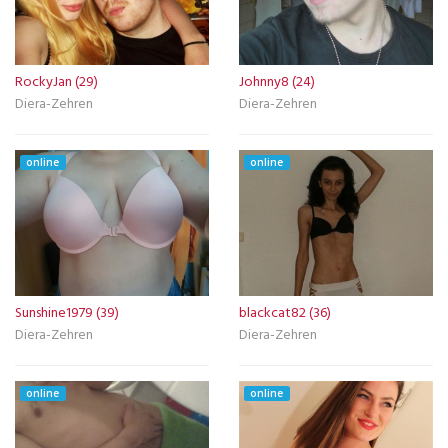
RockyJan (29)
Johnny8 (24)
Diera-Zehren
Diera-Zehren
online
online
Sunshine1979 (39)
blackcat82 (36)
Diera-Zehren
Diera-Zehren
online
online