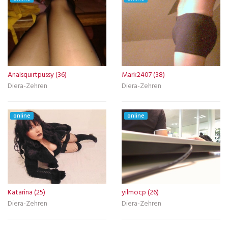
Analsquirtpussy (36)
Mark2407 (38)
Diera-Zehren
Diera-Zehren
online
online
Katarina (25)
yilmocp (26)
Diera-Zehren
Diera-Zehren