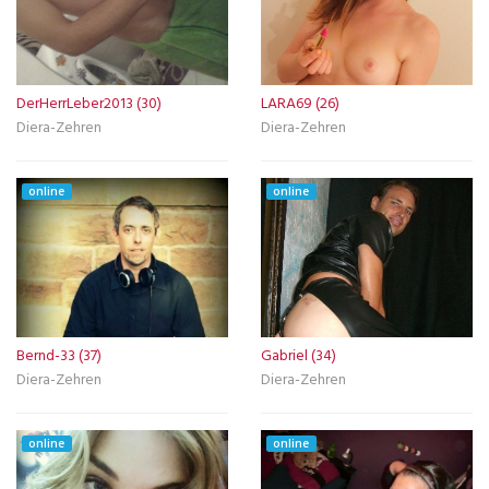
DerHerrLeber2013 (30)
LARA69 (26)
Diera-Zehren
Diera-Zehren
online
online
Bernd-33 (37)
Gabriel (34)
Diera-Zehren
Diera-Zehren
online
online