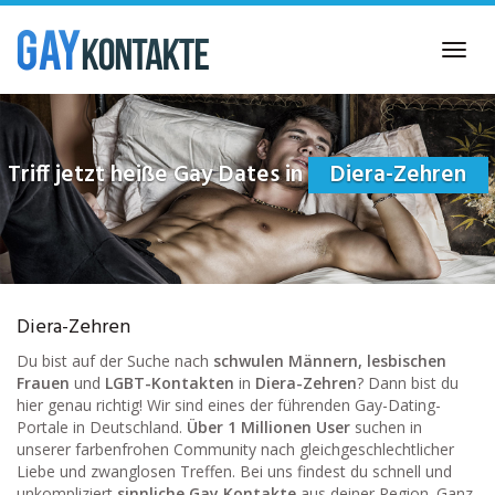
Skip
to
Toggl
main
navig
content
Triff jetzt heiße Gay Dates in
Diera-Zehren
Diera-Zehren
Du bist auf der Suche nach
schwulen Männern, lesbischen
Frauen
und
LGBT-Kontakten
in
Diera-Zehren
? Dann bist du
hier genau richtig! Wir sind eines der führenden Gay-Dating-
Portale in Deutschland.
Über 1 Millionen User
suchen in
unserer farbenfrohen Community nach gleichgeschlechtlicher
Liebe und zwanglosen Treffen. Bei uns findest du schnell und
unkompliziert
sinnliche Gay Kontakte
aus deiner Region. Ganz