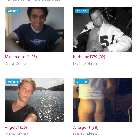
online
online
Mannhatlust2 (35)
Karlsruhe1979 (32)
Diera-Zehren
Diera-Zehren
online
online
Angel91 (26)
Allesgeht (38)
Diera-Zehren
Diera-Zehren