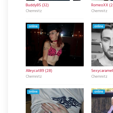
Buddy85 (32)
RomeoXX (2
Chemnitz
Chemnitz
online
online
Alleycat89 (28)
Sexycaramell
Chemnitz
Chemnitz
online
online