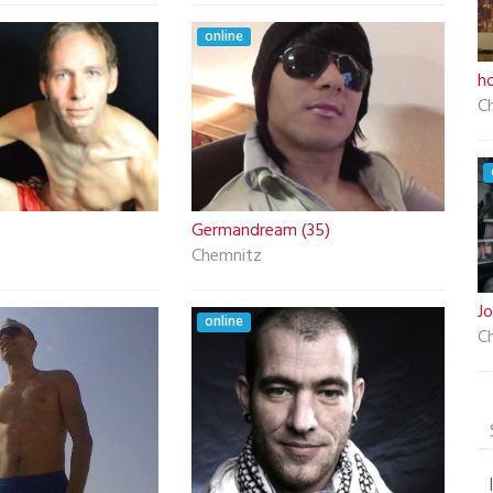
online
ho
C
Germandream (35)
Chemnitz
J
online
C