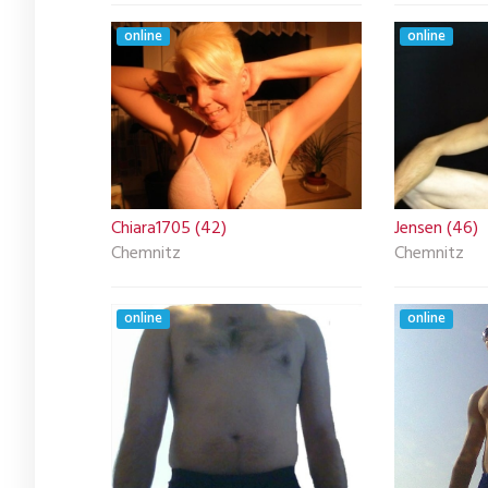
online
online
Chiara1705 (42)
Jensen (46)
Chemnitz
Chemnitz
online
online