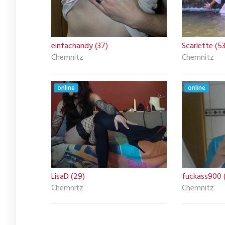
einfachandy (37)
Scarlette (53
Chemnitz
Chemnitz
online
online
LisaD (29)
fuckass900 
Chemnitz
Chemnitz