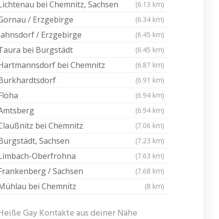
Lichtenau bei Chemnitz, Sachsen
(6.13 km)
Gornau / Erzgebirge
(6.34 km)
Jahnsdorf / Erzgebirge
(6.45 km)
Taura bei Burgstädt
(6.45 km)
Hartmannsdorf bei Chemnitz
(6.87 km)
Burkhardtsdorf
(6.91 km)
Flöha
(6.94 km)
Amtsberg
(6.94 km)
Claußnitz bei Chemnitz
(7.06 km)
Burgstädt, Sachsen
(7.23 km)
Limbach-Oberfrohna
(7.63 km)
Frankenberg / Sachsen
(7.68 km)
Mühlau bei Chemnitz
(8 km)
Heiße Gay Kontakte aus deiner Nähe