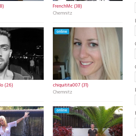
8)
FrenchMc (38)
Chemnitz
online
o (26)
chiquitita007 (31)
Chemnitz
online