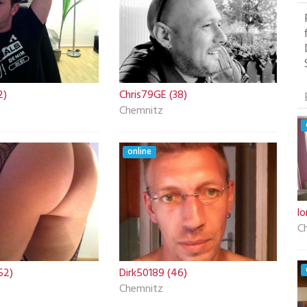
2)
Chris79GE (38)
Chemnitz
online
lo
C
52)
Dirk50189 (46)
Chemnitz