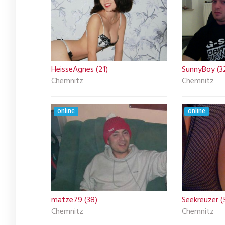
HeisseAgnes (21)
SunnyBoy (3
Chemnitz
Chemnitz
online
online
matze79 (38)
Seekreuzer (
Chemnitz
Chemnitz