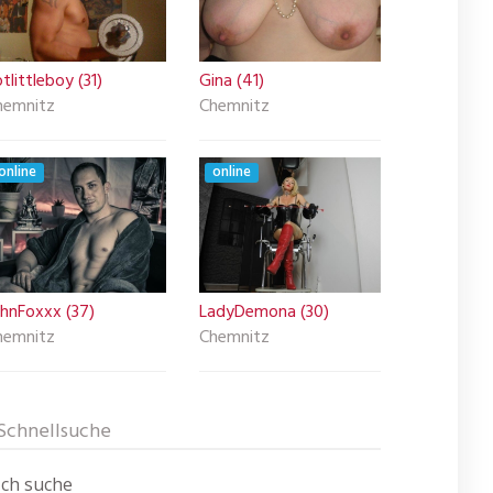
tlittleboy (31)
Gina (41)
hemnitz
Chemnitz
online
online
ohnFoxxx (37)
LadyDemona (30)
hemnitz
Chemnitz
Schnellsuche
Ich suche