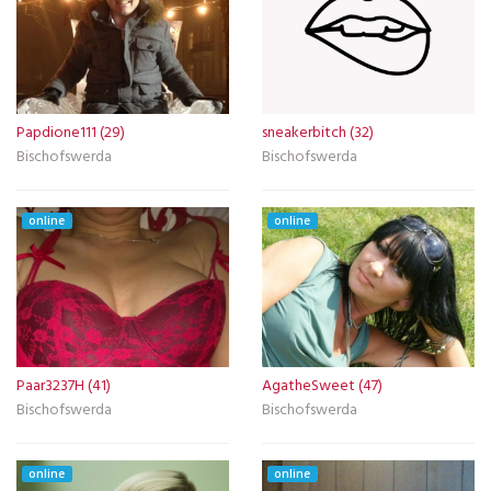
Papdione111 (29)
sneakerbitch (32)
Bischofswerda
Bischofswerda
online
online
Paar3237H (41)
AgatheSweet (47)
Bischofswerda
Bischofswerda
online
online