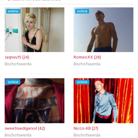
online
online
Jaqneu15 (24)
RomeoXX (28)
Bischofswerda
Bischofswerda
online
online
sweetruedigerxxl (42)
Nicco-KB (27)
Bischofswerda
Bischofswerda