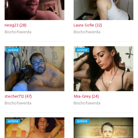
riesig23 (28)
Laura-Sofie (32)
Bischofswerda
Bischofswerda
online
online
stecher712 (47)
Mia-Grey (24)
Bischofswerda
Bischofswerda
online
online