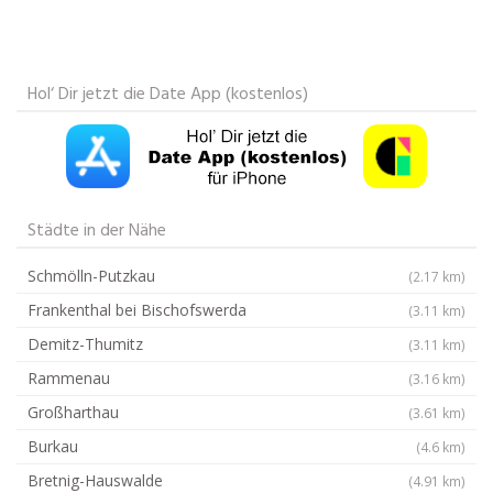
Hol‘ Dir jetzt die Date App (kostenlos)
Städte in der Nähe
Schmölln-Putzkau
(2.17 km)
Frankenthal bei Bischofswerda
(3.11 km)
Demitz-Thumitz
(3.11 km)
Rammenau
(3.16 km)
Großharthau
(3.61 km)
Burkau
(4.6 km)
Bretnig-Hauswalde
(4.91 km)