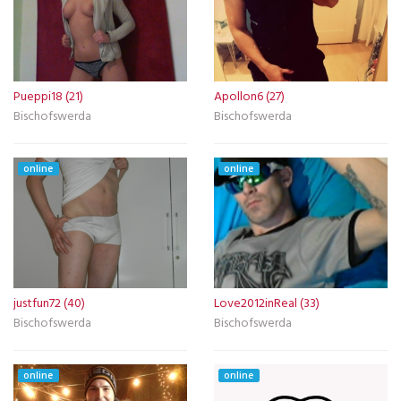
Pueppi18 (21)
Apollon6 (27)
Bischofswerda
Bischofswerda
online
online
justfun72 (40)
Love2012inReal (33)
Bischofswerda
Bischofswerda
online
online