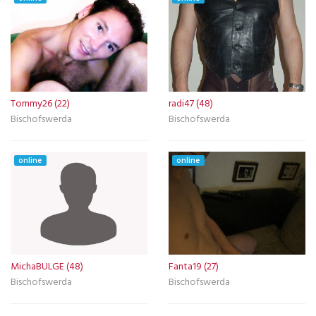
Tommy26 (22)
radi47 (48)
Bischofswerda
Bischofswerda
online
online
MichaBULGE (48)
Fanta19 (27)
Bischofswerda
Bischofswerda