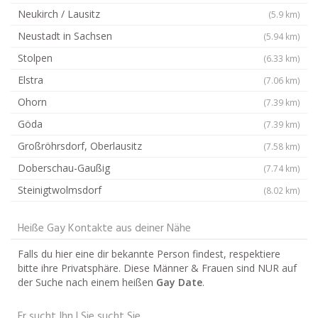
Neukirch / Lausitz
(5.9 km)
Neustadt in Sachsen
(5.94 km)
Stolpen
(6.33 km)
Elstra
(7.06 km)
Ohorn
(7.39 km)
Göda
(7.39 km)
Großröhrsdorf, Oberlausitz
(7.58 km)
Doberschau-Gaußig
(7.74 km)
Steinigtwolmsdorf
(8.02 km)
Heiße Gay Kontakte aus deiner Nähe
Falls du hier eine dir bekannte Person findest, respektiere
bitte ihre Privatsphäre. Diese Männer & Frauen sind NUR auf
der Suche nach einem heißen
Gay Date
.
Er sucht Ihn | Sie sucht Sie