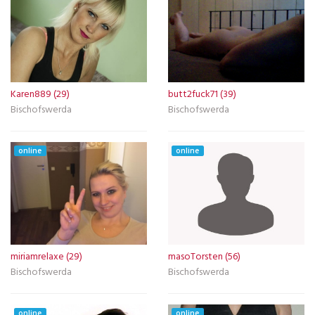
Karen889 (29)
butt2fuck71 (39)
Bischofswerda
Bischofswerda
online
online
miriamrelaxe (29)
masoTorsten (56)
Bischofswerda
Bischofswerda
online
online