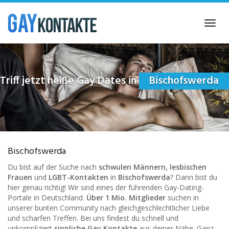
Skip
to
Toggl
main
navig
content
Triff jetzt heiße Gay Dates in
Bischofswerda
Bischofswerda
Du bist auf der Suche nach
schwulen Männern, lesbischen
Frauen
und
LGBT-Kontakten
in
Bischofswerda
? Dann bist du
hier genau richtig! Wir sind eines der führenden Gay-Dating-
Portale in Deutschland.
Über 1 Mio. Mitglieder
suchen in
unserer bunten Community nach gleichgeschlechtlicher Liebe
und scharfen Treffen. Bei uns findest du schnell und
unkompliziert
sinnliche Gay Kontakte
aus deiner Nähe. Ganz