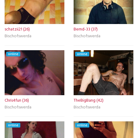
schatzii21 (26)
Bernd-33 (37)
Bischofswerda
Bischofswerda
online
online
Chris4fun (36)
TheBigBang (42)
Bischofswerda
Bischofswerda
online
online