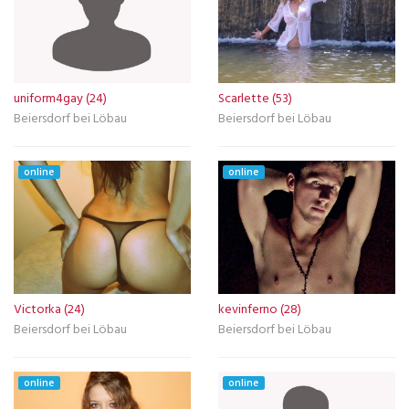
uniform4gay (24)
Scarlette (53)
Beiersdorf bei Löbau
Beiersdorf bei Löbau
online
online
Victorka (24)
kevinferno (28)
Beiersdorf bei Löbau
Beiersdorf bei Löbau
online
online