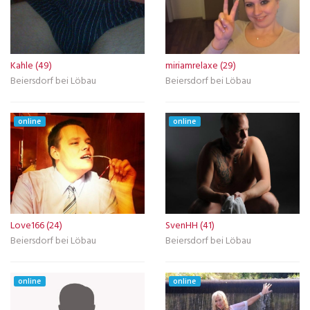
Kahle (49)
miriamrelaxe (29)
Beiersdorf bei Löbau
Beiersdorf bei Löbau
online
online
Love166 (24)
SvenHH (41)
Beiersdorf bei Löbau
Beiersdorf bei Löbau
online
online