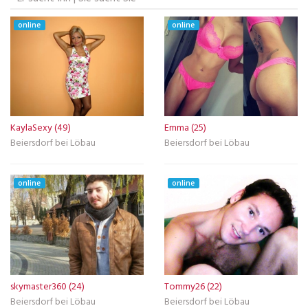
online
online
KaylaSexy (49)
Emma (25)
Beiersdorf bei Löbau
Beiersdorf bei Löbau
online
online
skymaster360 (24)
Tommy26 (22)
Beiersdorf bei Löbau
Beiersdorf bei Löbau