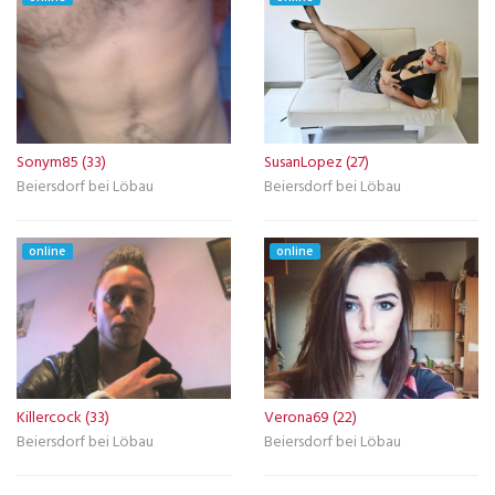
Sonym85 (33)
SusanLopez (27)
Beiersdorf bei Löbau
Beiersdorf bei Löbau
online
online
Killercock (33)
Verona69 (22)
Beiersdorf bei Löbau
Beiersdorf bei Löbau