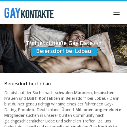
Skip
to
Toggl
main
navig
content
Triff jetzt heiße Gay Dates in
Beiersdorf bei Löbau
Beiersdorf bei Löbau
Du bist auf der Suche nach
schwulen Männern, lesbischen
Frauen
und
LGBT-Kontakten
in
Beiersdorf bei Löbau
? Dann
bist du hier genau richtig! Wir sind eines der führenden Gay-
Dating-Portale in Deutschland.
Über 1 Millionen angemeldete
Mitglieder
suchen in unserer bunten Community nach
gleichgeschlechtlicher Liebe und schnellen Treffen. Bei uns
findest du schnell und unkompliziert
sinnliche Gay Kontakte