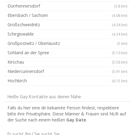
Dürrhennersdorf
(3.8 km)
Ebersbach / Sachsen
(4.08 km)
Großschweidnitz
(4.34 km)
Schirgiswalde
(4.34 km)
Großpostwitz / Oberlausitz
(5 km)
Sohland an der Spree
(5.19 km)
Kirschau
(5.56 km)
Niedercunnersdorf
(5.91 km)
Hochkirch
(6.15 km)
Heiße Gay Kontakte aus deiner Nähe
Falls du hier eine dir bekannte Person findest, respektiere
bitte ihre Privatsphäre. Diese Männer & Frauen sind NUR auf
der Suche nach einem heißen
Gay Date
.
Er sucht Ihn | Sie sucht Sie