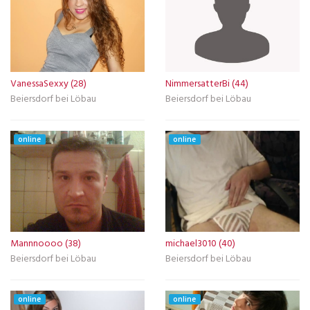
VanessaSexxy (28)
NimmersatterBi (44)
Beiersdorf bei Löbau
Beiersdorf bei Löbau
online
online
Mannnoooo (38)
michael3010 (40)
Beiersdorf bei Löbau
Beiersdorf bei Löbau
online
online