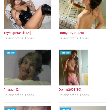
ThyraSperantia (21)
HornyBoy4U (28)
Beiersdorf bei Löbau
Beiersdorf bei Löbau
online
online
Pharaun (24)
Dennis2601 (30)
Beiersdorf bei Löbau
Beiersdorf bei Löbau
online
online