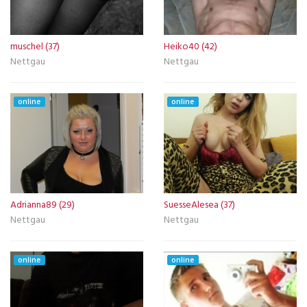
muschel (37)
Heiko40 (42)
Nettgau
Nettgau
online
online
Adrianna89 (29)
SuesseAlesea (37)
Nettgau
Nettgau
online
online