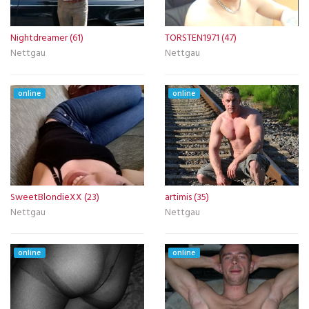
Nightdreamer (61)
TORSTEN1971 (47)
Nettgau
Nettgau
online
online
SweetBlondieXX (23)
artimis (35)
Nettgau
Nettgau
online
online