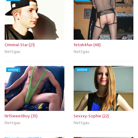
Criminal-Star (21)
fetish4fun (48)
Nettgau
Nettgau
online
online
Nr1SweetBoy (35)
Sexxxy-Sophie (22)
Nettgau
Nettgau