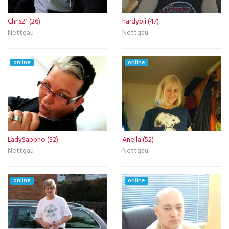
Chris21 (26)
hardybii (47)
Nettgau
Nettgau
online
online
LadySappho (32)
Anella (52)
Nettgau
Nettgau
online
online