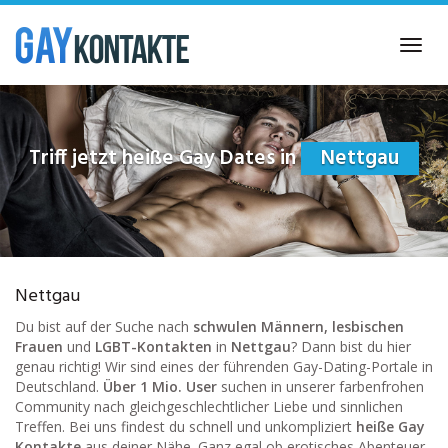
Skip
to
Toggl
main
navig
content
Triff jetzt heiße Gay Dates in
Nettgau
Nettgau
Du bist auf der Suche nach
schwulen Männern, lesbischen
Frauen
und
LGBT-Kontakten
in
Nettgau
? Dann bist du hier
genau richtig! Wir sind eines der führenden Gay-Dating-Portale in
Deutschland.
Über 1 Mio. User
suchen in unserer farbenfrohen
Community nach gleichgeschlechtlicher Liebe und sinnlichen
Treffen. Bei uns findest du schnell und unkompliziert
heiße Gay
Kontakte
aus deiner Nähe. Ganz egal ob erotisches Abenteuer