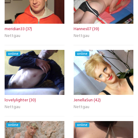
meridian33 (37)
Hannes07 (39)
Nettgau
Nettgau
online
online
lovelylighter (30)
JenellaSun (42)
Nettgau
Nettgau
online
online