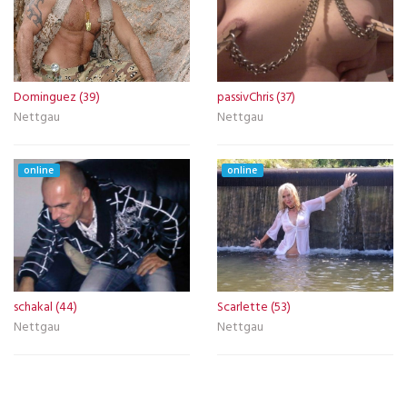
Dominguez (39)
passivChris (37)
Nettgau
Nettgau
online
online
schakal (44)
Scarlette (53)
Nettgau
Nettgau