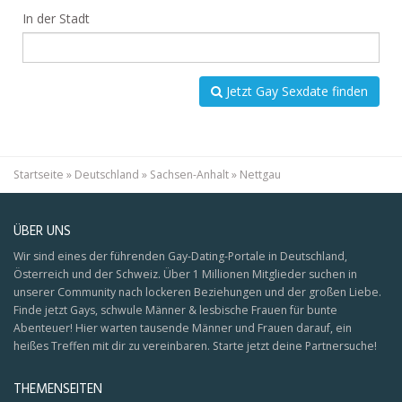
In der Stadt
Jetzt Gay Sexdate finden
Startseite
»
Deutschland
»
Sachsen-Anhalt
»
Nettgau
ÜBER UNS
Wir sind eines der führenden Gay-Dating-Portale in Deutschland,
Österreich und der Schweiz. Über 1 Millionen Mitglieder suchen in
unserer Community nach lockeren Beziehungen und der großen Liebe.
Finde jetzt Gays, schwule Männer & lesbische Frauen für bunte
Abenteuer! Hier warten tausende Männer und Frauen darauf, ein
heißes Treffen mit dir zu vereinbaren. Starte jetzt deine Partnersuche!
THEMENSEITEN