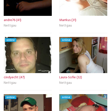
andre76 (41)
Marrkus (31)
Nettgau
Nettgau
online
online
cindyecht (47)
Laura-Sofie (32)
Nettgau
Nettgau
online
online