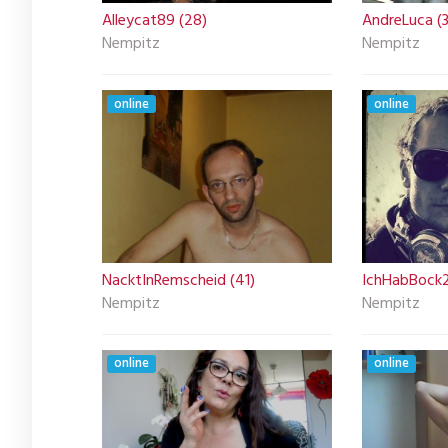
Alleycat89 (28)
AndreLuca (
Nempitz
Nempitz
online
online
NacktInRemscheid (41)
IchHabBock2
Nempitz
Nempitz
online
online