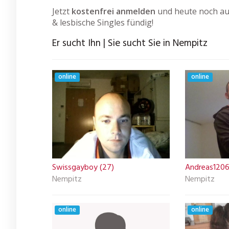
Jetzt
kostenfrei anmelden
und heute noch auf
& lesbische Singles fündig!
Er sucht Ihn | Sie sucht Sie in Nempitz
online
online
Swissgayboy (27)
Andreas1206
Nempitz
Nempitz
online
online