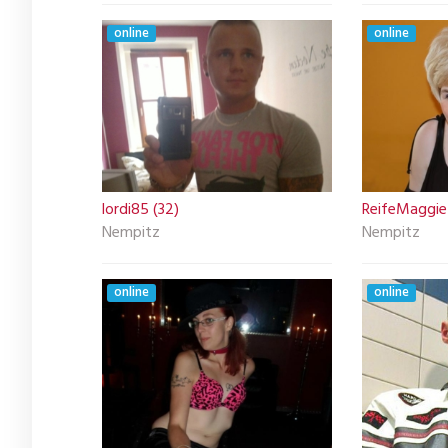
online
online
lordi85 (32)
ReifeMaggie
Nempitz
Nempitz
online
online