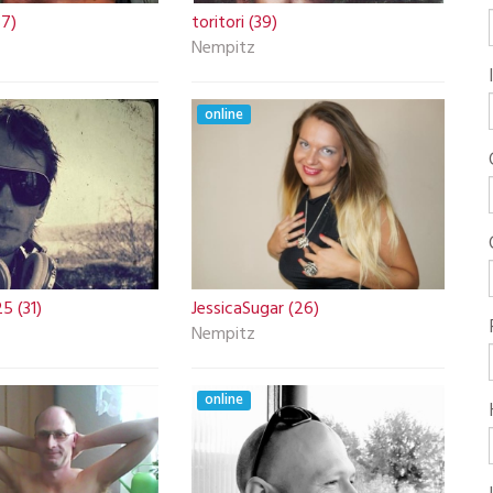
37)
toritori (39)
Nempitz
online
5 (31)
JessicaSugar (26)
Nempitz
online