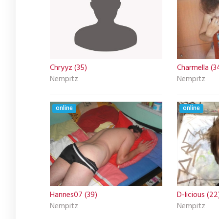
Chryyz (35)
Charmella (3
Nempitz
Nempitz
online
online
Hannes07 (39)
D-licious (22
Nempitz
Nempitz