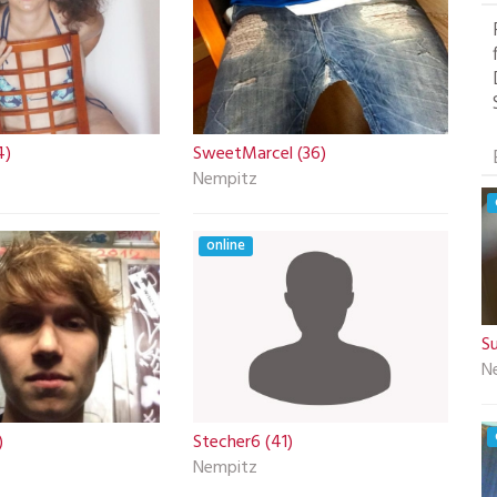
4)
SweetMarcel (36)
Nempitz
online
S
N
)
Stecher6 (41)
Nempitz