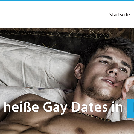
Startseite
zt heiße Gay Dates in