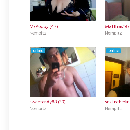
MsPoppy (47)
Matthias197
Nempitz
Nempitz
online
online
sweetandy88 (30)
sexlustberlin
Nempitz
Nempitz