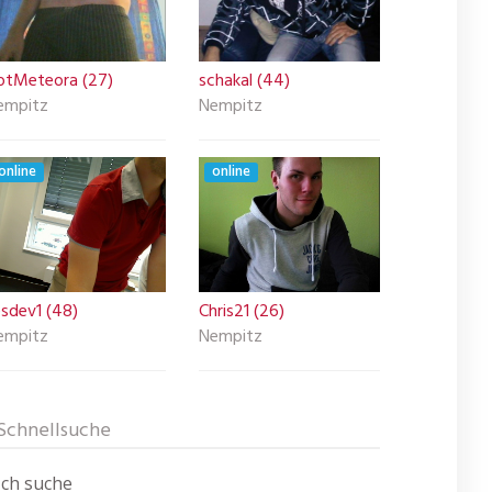
otMeteora (27)
schakal (44)
empitz
Nempitz
online
online
esdev1 (48)
Chris21 (26)
empitz
Nempitz
Schnellsuche
Ich suche