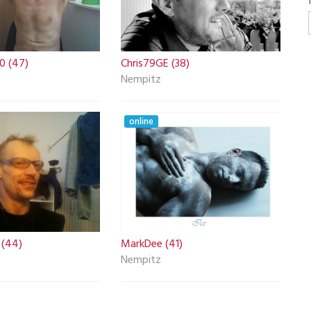
0 (47)
Chris79GE (38)
Nempitz
online
 (44)
MarkDee (41)
Nempitz