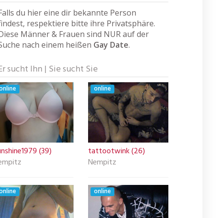
Falls du hier eine dir bekannte Person
findest, respektiere bitte ihre Privatsphäre.
Diese Männer & Frauen sind NUR auf der
Suche nach einem heißen
Gay Date
.
Er sucht Ihn | Sie sucht Sie
online
online
unshine1979 (39)
tattootwink (26)
empitz
Nempitz
online
online