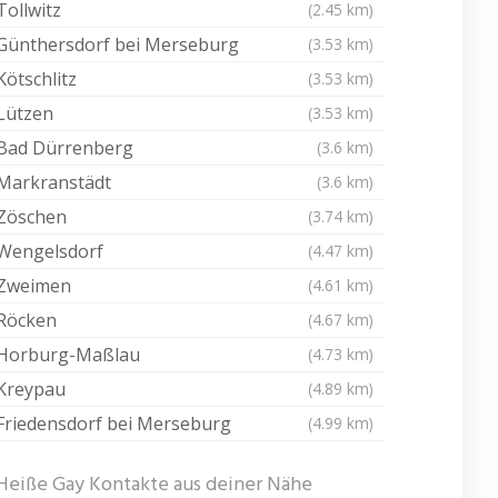
Tollwitz
(2.45 km)
Günthersdorf bei Merseburg
(3.53 km)
Kötschlitz
(3.53 km)
Lützen
(3.53 km)
Bad Dürrenberg
(3.6 km)
Markranstädt
(3.6 km)
Zöschen
(3.74 km)
Wengelsdorf
(4.47 km)
Zweimen
(4.61 km)
Röcken
(4.67 km)
Horburg-Maßlau
(4.73 km)
Kreypau
(4.89 km)
Friedensdorf bei Merseburg
(4.99 km)
Heiße Gay Kontakte aus deiner Nähe