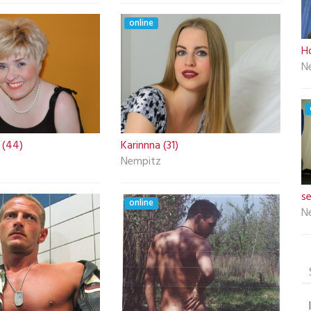
online
H
N
 (44)
Karinnna (31)
Nempitz
s
online
N