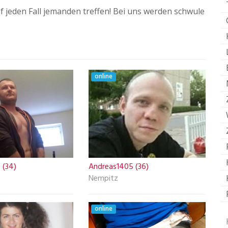
 jeden Fall jemanden treffen! Bei uns werden schwule
online
 (34)
Andreas1405 (36)
Nempitz
online