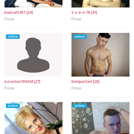
biancaFLIRT (24)
S-v-e-n-76 (41)
Frose
Frose
online
online
iLoveSex1990M (27)
EnriqueGeil (28)
Frose
Frose
online
online