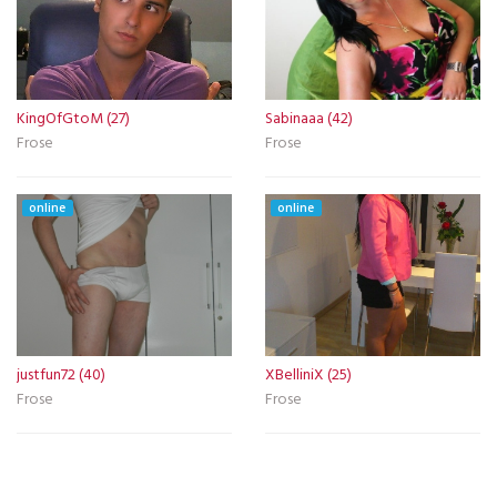
KingOfGtoM (27)
Sabinaaa (42)
Frose
Frose
online
online
justfun72 (40)
XBelliniX (25)
Frose
Frose