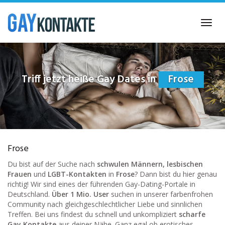
Skip
to
Toggl
main
navig
content
Triff jetzt heiße Gay Dates in
Frose
Frose
Du bist auf der Suche nach
schwulen Männern, lesbischen
Frauen
und
LGBT-Kontakten
in
Frose
? Dann bist du hier genau
richtig! Wir sind eines der führenden Gay-Dating-Portale in
Deutschland.
Über 1 Mio. User
suchen in unserer farbenfrohen
Community nach gleichgeschlechtlicher Liebe und sinnlichen
Treffen. Bei uns findest du schnell und unkompliziert
scharfe
Gay Kontakte
aus deiner Nähe. Ganz egal ob erotisches