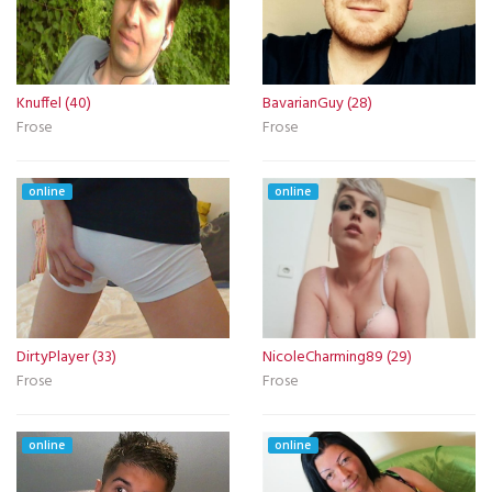
Knuffel (40)
BavarianGuy (28)
Frose
Frose
online
online
DirtyPlayer (33)
NicoleCharming89 (29)
Frose
Frose
online
online