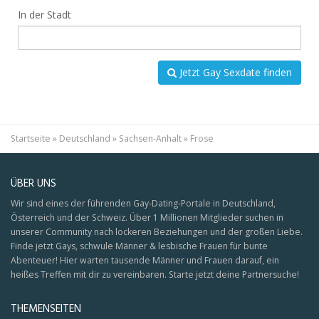
In der Stadt
Jetzt Gay Sexdate finden
Startseite
»
Deutschland
»
Sachsen-Anhalt
»
Frose
ÜBER UNS
Wir sind eines der führenden Gay-Dating-Portale in Deutschland,
Österreich und der Schweiz. Über 1 Millionen Mitglieder suchen in
unserer Community nach lockeren Beziehungen und der großen Liebe.
Finde jetzt Gays, schwule Männer & lesbische Frauen für bunte
Abenteuer! Hier warten tausende Männer und Frauen darauf, ein
heißes Treffen mit dir zu vereinbaren. Starte jetzt deine Partnersuche!
THEMENSEITEN