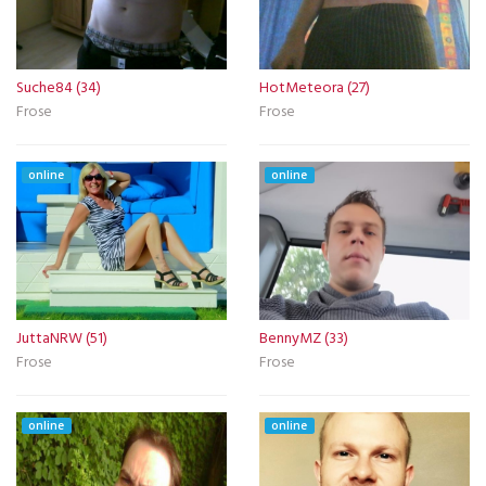
Suche84 (34)
HotMeteora (27)
Frose
Frose
online
online
JuttaNRW (51)
BennyMZ (33)
Frose
Frose
online
online