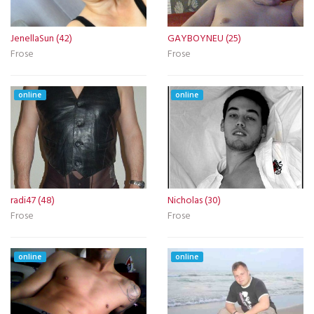
JenellaSun (42)
GAYBOYNEU (25)
Frose
Frose
online
online
radi47 (48)
Nicholas (30)
Frose
Frose
online
online