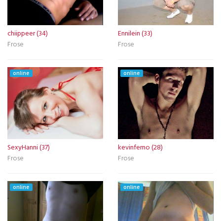
chiippeer (34)
Ennilein (33)
Frose
Frose
online
online
SexyHanni (37)
kevinferno (28)
Frose
Frose
online
online