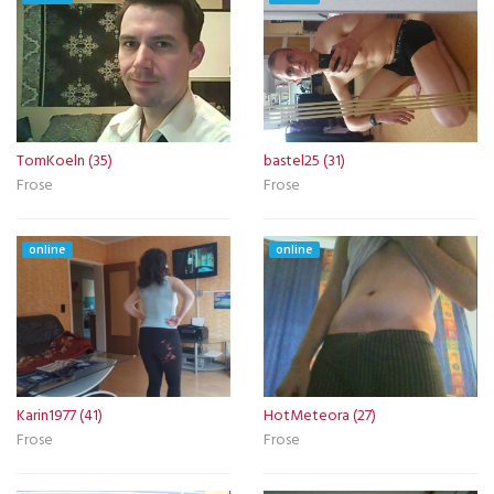
TomKoeln (35)
bastel25 (31)
Frose
Frose
online
online
Karin1977 (41)
HotMeteora (27)
Frose
Frose