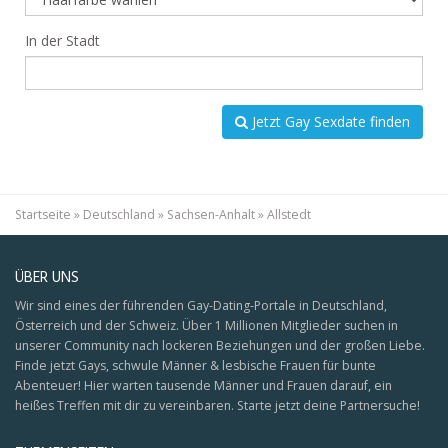
In der Stadt
Jetzt Gay Sexdate finden
Startseite
»
Deutschland
»
Sachsen-Anhalt
»
Allstedt
ÜBER UNS
Wir sind eines der führenden Gay-Dating-Portale in Deutschland,
Österreich und der Schweiz. Über 1 Millionen Mitglieder suchen in
unserer Community nach lockeren Beziehungen und der großen Liebe.
Finde jetzt Gays, schwule Männer & lesbische Frauen für bunte
Abenteuer! Hier warten tausende Männer und Frauen darauf, ein
heißes Treffen mit dir zu vereinbaren. Starte jetzt deine Partnersuche!