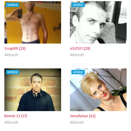
online
online
Soap89 (29)
ich2501 (29)
Allstedt
Allstedt
online
online
Bernd-33 (37)
JenellaSun (42)
Allstedt
Allstedt