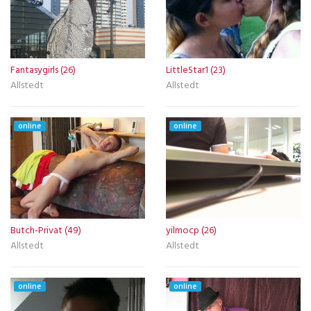
Fantasygirls (26)
LittleStar1 (23)
Allstedt
Allstedt
online
online
Butch-Privat (49)
yilmocp (26)
Allstedt
Allstedt
online
online