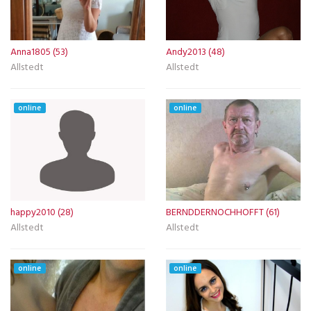
Anna1805 (53)
Andy2013 (48)
Allstedt
Allstedt
online
online
happy2010 (28)
BERNDDERNOCHHOFFT (61)
Allstedt
Allstedt
online
online