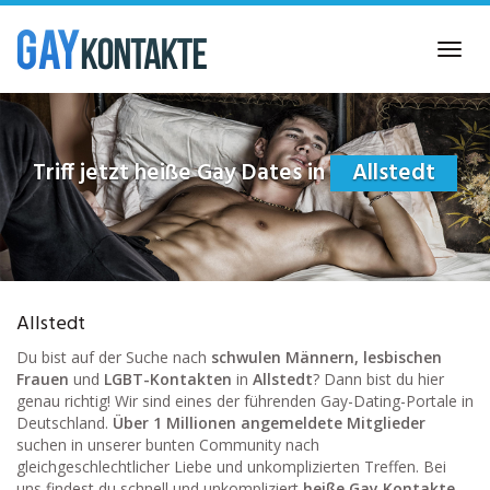
Skip
to
Toggl
main
navig
content
Triff jetzt heiße Gay Dates in
Allstedt
Allstedt
Du bist auf der Suche nach
schwulen Männern, lesbischen
Frauen
und
LGBT-Kontakten
in
Allstedt
? Dann bist du hier
genau richtig! Wir sind eines der führenden Gay-Dating-Portale in
Deutschland.
Über 1 Millionen angemeldete Mitglieder
suchen in unserer bunten Community nach
gleichgeschlechtlicher Liebe und unkomplizierten Treffen. Bei
uns findest du schnell und unkompliziert
heiße Gay Kontakte