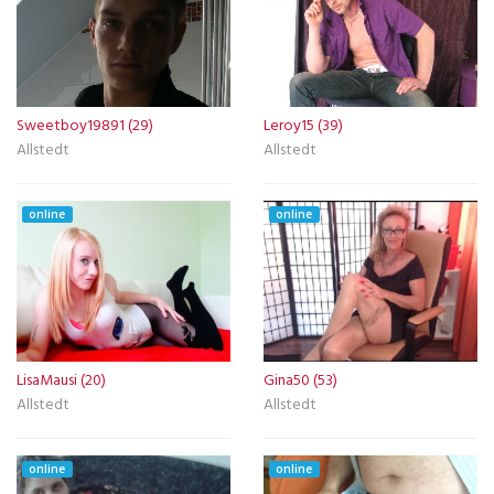
Sweetboy19891 (29)
Leroy15 (39)
Allstedt
Allstedt
online
online
LisaMausi (20)
Gina50 (53)
Allstedt
Allstedt
online
online