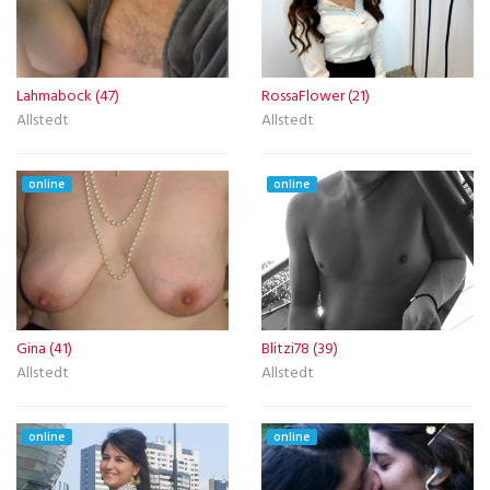
Lahmabock (47)
RossaFlower (21)
Allstedt
Allstedt
online
online
Gina (41)
Blitzi78 (39)
Allstedt
Allstedt
online
online