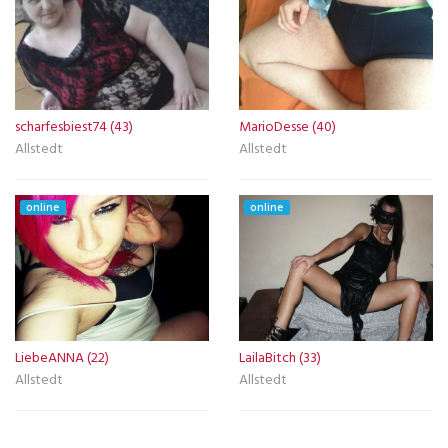
scharfesbiest74 (43)
MarioDesse (40)
Allstedt
Allstedt
online
online
LiebeANNA (22)
LailaBitch (33)
Allstedt
Allstedt