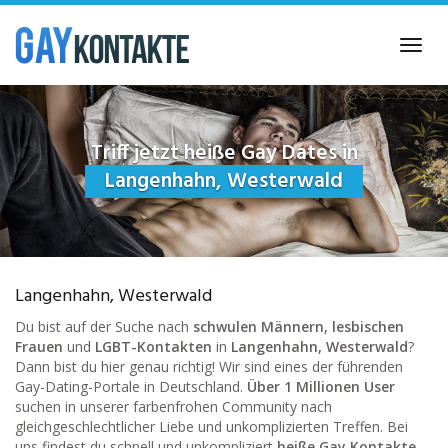
Skip
to
Toggl
main
navig
content
Triff jetzt heiße Gay Dates in
Langenhahn, Westerwald
Langenhahn, Westerwald
Du bist auf der Suche nach
schwulen Männern, lesbischen
Frauen
und
LGBT-Kontakten
in
Langenhahn, Westerwald
?
Dann bist du hier genau richtig! Wir sind eines der führenden
Gay-Dating-Portale in Deutschland.
Über 1 Millionen User
suchen in unserer farbenfrohen Community nach
gleichgeschlechtlicher Liebe und unkomplizierten Treffen. Bei
uns findest du schnell und unkompliziert
heiße Gay Kontakte