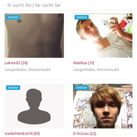
Er sucht Ihn | Sie sucht Sie
online
online
Lukee92 (26)
Marrkus (31)
Langenhahn, Westerwald
Langenhahn, Westerwald
online
online
GeilerHenkst56 (61)
D-licious (22)