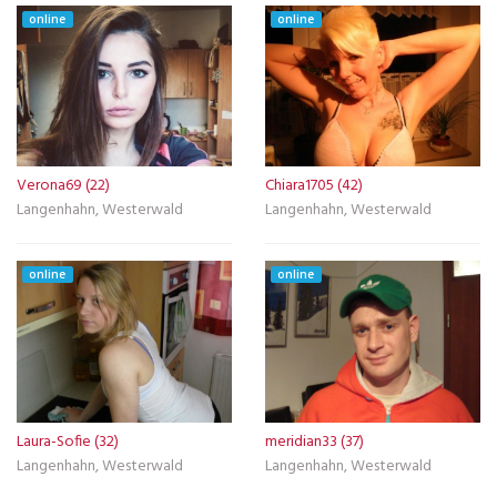
online
online
Verona69 (22)
Chiara1705 (42)
Langenhahn, Westerwald
Langenhahn, Westerwald
online
online
Laura-Sofie (32)
meridian33 (37)
Langenhahn, Westerwald
Langenhahn, Westerwald