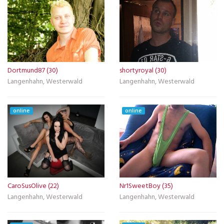
Dortmund87 (30)
shortyroyal (30)
Langenhahn, Westerwald
Langenhahn, Westerwald
online
online
CaroSusOlive (22)
Nr1SweetBoy (35)
Langenhahn, Westerwald
Langenhahn, Westerwald