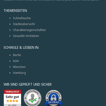
THEMENSEITEN
Schnellsuche
Städteübersicht
Charaktereigenschaften
Sexuelle Vorlieben
SCHWULE & LESBEN IN:
Berlin
Köln
München
Hamburg
WIR SIND GEPRÜFT UND SICHER