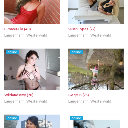
E-manu-Ela (48)
SusanLopez (27)
Langenhahn, Westerwald
Langenhahn, Westerwald
online
online
Wildandsexy (28)
Gego15 (25)
Langenhahn, Westerwald
Langenhahn, Westerwald
online
online