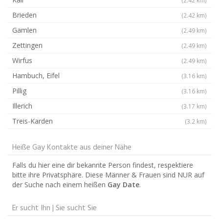
Brieden
(2.42 km)
Gamlen
(2.49 km)
Zettingen
(2.49 km)
Wirfus
(2.49 km)
Hambuch, Eifel
(3.16 km)
Pillig
(3.16 km)
Illerich
(3.17 km)
Treis-Karden
(3.2 km)
Heiße Gay Kontakte aus deiner Nähe
Falls du hier eine dir bekannte Person findest, respektiere
bitte ihre Privatsphäre. Diese Männer & Frauen sind NUR auf
der Suche nach einem heißen
Gay Date
.
Er sucht Ihn | Sie sucht Sie