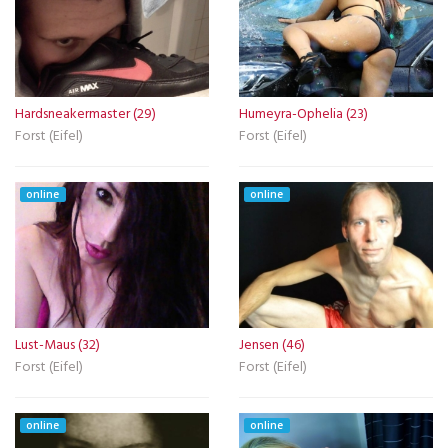
Hardsneakermaster (29)
Humeyra-Ophelia (23)
Forst (Eifel)
Forst (Eifel)
online
online
Lust-Maus (32)
Jensen (46)
Forst (Eifel)
Forst (Eifel)
online
online