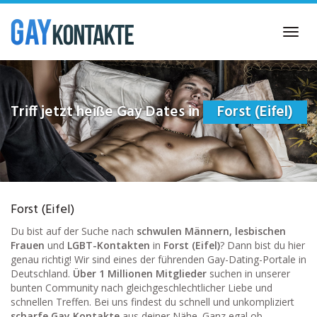
Skip
to
Toggl
main
navig
content
Triff jetzt heiße Gay Dates in
Forst (Eifel)
Forst (Eifel)
Du bist auf der Suche nach
schwulen Männern, lesbischen
Frauen
und
LGBT-Kontakten
in
Forst (Eifel)
? Dann bist du hier
genau richtig! Wir sind eines der führenden Gay-Dating-Portale in
Deutschland.
Über 1 Millionen Mitglieder
suchen in unserer
bunten Community nach gleichgeschlechtlicher Liebe und
schnellen Treffen. Bei uns findest du schnell und unkompliziert
scharfe Gay Kontakte
aus deiner Nähe. Ganz egal ob