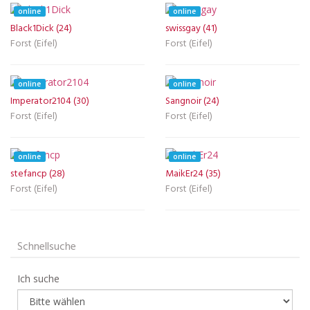
online
online
Black1Dick (24)
swissgay (41)
Forst (Eifel)
Forst (Eifel)
online
online
Imperator2104 (30)
Sangnoir (24)
Forst (Eifel)
Forst (Eifel)
online
online
stefancp (28)
MaikEr24 (35)
Forst (Eifel)
Forst (Eifel)
Schnellsuche
Ich suche