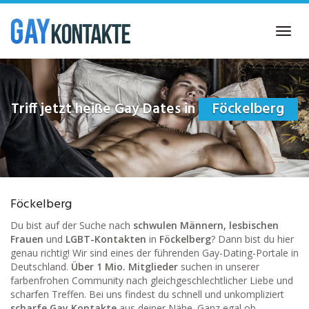
Skip
to
Toggl
main
navig
content
Triff jetzt heiße Gay Dates in
Föckelberg
Föckelberg
Du bist auf der Suche nach
schwulen Männern, lesbischen
Frauen
und
LGBT-Kontakten
in
Föckelberg
? Dann bist du hier
genau richtig! Wir sind eines der führenden Gay-Dating-Portale in
Deutschland.
Über 1 Mio. Mitglieder
suchen in unserer
farbenfrohen Community nach gleichgeschlechtlicher Liebe und
scharfen Treffen. Bei uns findest du schnell und unkompliziert
scharfe Gay Kontakte
aus deiner Nähe. Ganz egal ob