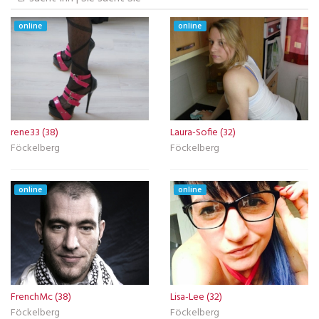
online
online
rene33 (38)
Laura-Sofie (32)
Föckelberg
Föckelberg
online
online
FrenchMc (38)
Lisa-Lee (32)
Föckelberg
Föckelberg