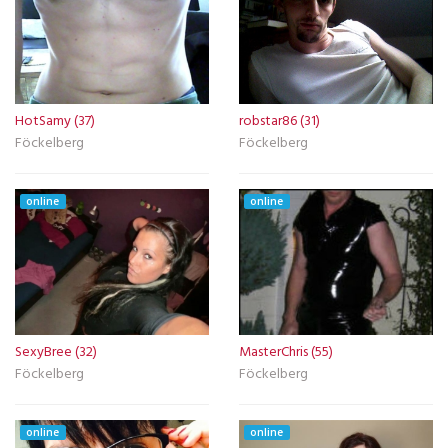
HotSamy (37)
robstar86 (31)
Föckelberg
Föckelberg
online
online
SexyBree (32)
MasterChris (55)
Föckelberg
Föckelberg
online
online