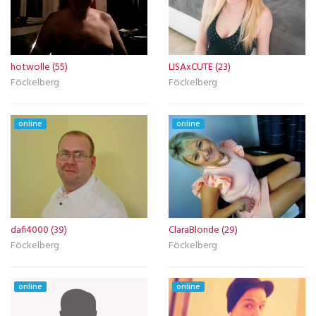
hotwolle (55)
LISAxCUTE (23)
Föckelberg
Föckelberg
online
online
dafi4000 (39)
ClaraBlonde (29)
Föckelberg
Föckelberg
online
online