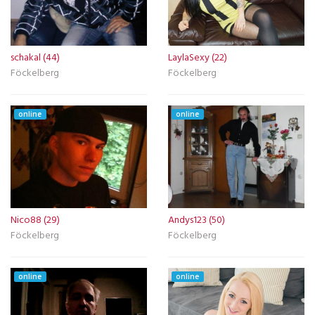
schakal (44)
LaylaSexy (22)
Föckelberg
Föckelberg
online
online
Nico88 (29)
Andys123 (50)
Föckelberg
Föckelberg
online
online