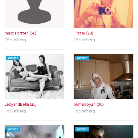
masoTorsten (56)
First18 (28)
Föckelberg
Föckelberg
online
online
LexyandBella (25)
pumaboy24 (30)
Föckelberg
Föckelberg
online
online