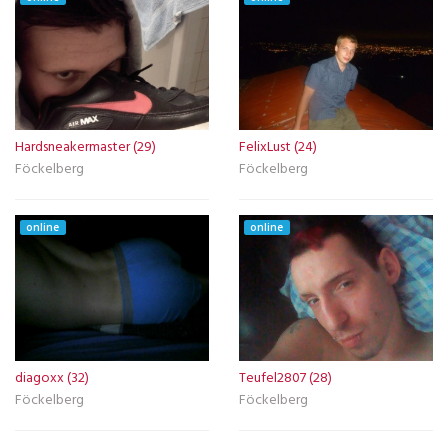
Hardsneakermaster (29)
FelixLust (24)
Föckelberg
Föckelberg
online
online
diagoxx (32)
Teufel2807 (28)
Föckelberg
Föckelberg