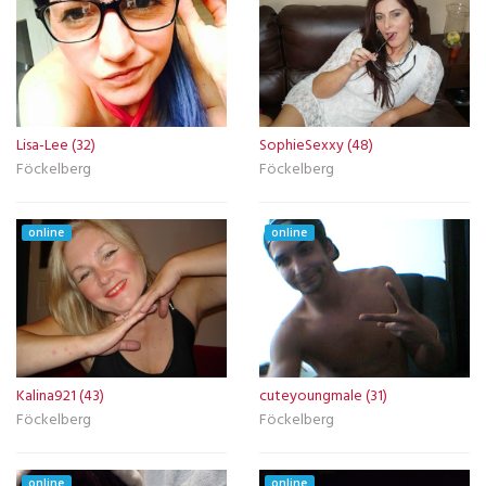
Lisa-Lee (32)
SophieSexxy (48)
Föckelberg
Föckelberg
online
online
Kalina921 (43)
cuteyoungmale (31)
Föckelberg
Föckelberg
online
online