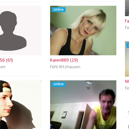
online
Fa
Fe
56 (61)
Karen889 (29)
sen
Fehl-Ritzhausen
Mi
online
Fe