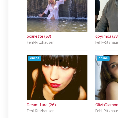
Scarlette (53)
cpyilmo3 (38
Fehl-Ritzhausen
Fehl-Ritzhau
online
online
Dream-Lara (26)
OliviaDiamon
Fehl-Ritzhausen
Fehl-Ritzhau