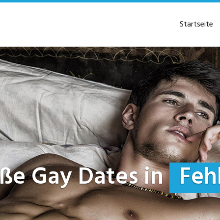
Startseite
eiße Gay Dates in
Feh