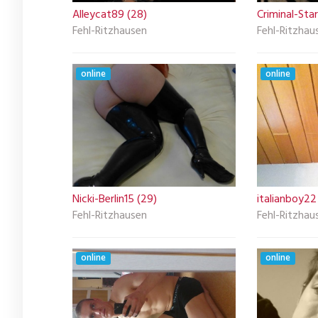
Alleycat89 (28)
Criminal-Star
Fehl-Ritzhausen
Fehl-Ritzhau
online
online
Nicki-Berlin15 (29)
italianboy22
Fehl-Ritzhausen
Fehl-Ritzhau
online
online