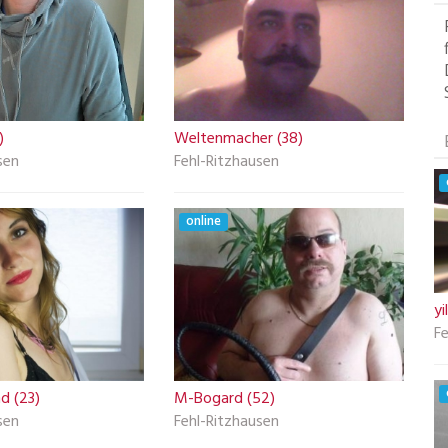
)
Weltenmacher (38)
sen
Fehl-Ritzhausen
online
y
Fe
d (23)
M-Bogard (52)
sen
Fehl-Ritzhausen