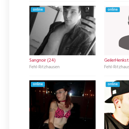
online
online
Sangnoir (24)
GeilerHenkst
Fehl-Ritzhausen
Fehl-Ritzhau
online
online