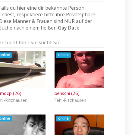
Falls du hier eine dir bekannte Person
findest, respektiere bitte ihre Privatsphäre.
Diese Männer & Frauen sind NUR auf der
Suche nach einem heißen
Gay Date
.
Er sucht Ihn | Sie sucht Sie
online
online
ilmocp (26)
benschi (26)
hl-Ritzhausen
Fehl-Ritzhausen
online
online