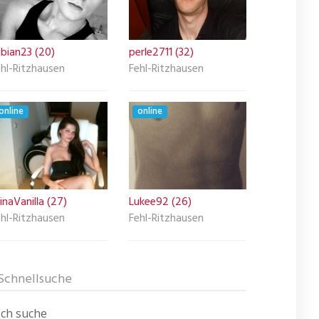
bian23 (20)
perle2711 (32)
hl-Ritzhausen
Fehl-Ritzhausen
online
online
naVanilla (27)
Lukee92 (26)
hl-Ritzhausen
Fehl-Ritzhausen
Schnellsuche
Ich suche