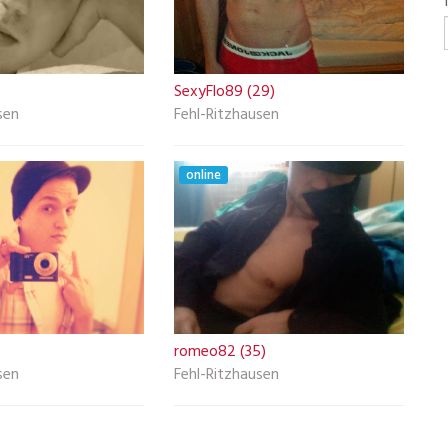
SexyFlo89 (29)
sen
Fehl-Ritzhausen
online
romeo82 (35)
sen
Fehl-Ritzhausen