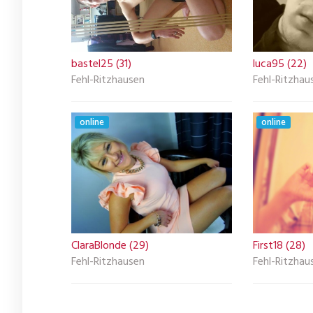
bastel25 (31)
luca95 (22)
Fehl-Ritzhausen
Fehl-Ritzhau
online
online
ClaraBlonde (29)
First18 (28)
Fehl-Ritzhausen
Fehl-Ritzhau