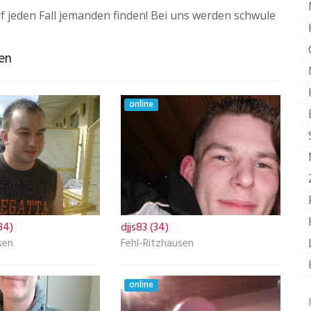
 jeden Fall jemanden finden! Bei uns werden schwule
sen
online
34)
djjs83 (34)
sen
Fehl-Ritzhausen
online