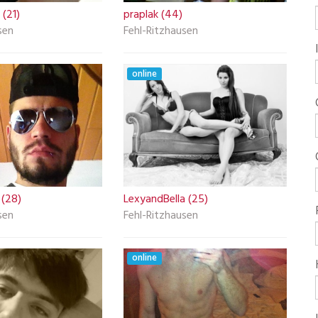
 (21)
praplak (44)
sen
Fehl-Ritzhausen
online
 (28)
LexyandBella (25)
sen
Fehl-Ritzhausen
online