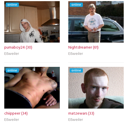
online
online
pumaboy24 (30)
Nightdreamer (61)
Eßweiler
Eßweiler
online
online
chiippeer (34)
matzewars (33)
Eßweiler
Eßweiler