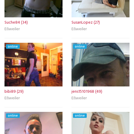
Suche84 (34)
SusanLopez (27)
Eßweiler
Eßweiler
online
online
bibi89 (29)
jens15101968 (49)
Eßweiler
Eßweiler
online
online