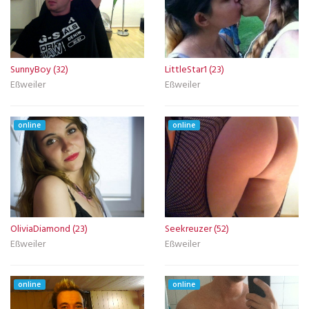
SunnyBoy (32)
LittleStar1 (23)
Eßweiler
Eßweiler
online
online
OliviaDiamond (23)
Seekreuzer (52)
Eßweiler
Eßweiler
online
online