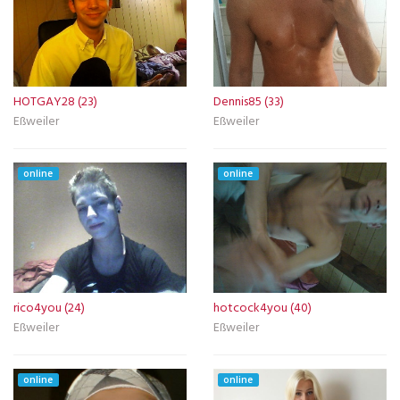
HOTGAY28 (23)
Dennis85 (33)
Eßweiler
Eßweiler
online
online
rico4you (24)
hotcock4you (40)
Eßweiler
Eßweiler
online
online