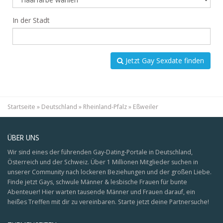
In der Stadt
Jetzt Gay Sexdate finden
Startseite
»
Deutschland
»
Rheinland-Pfalz
»
Eßweiler
ÜBER UNS
Wir sind eines der führenden Gay-Dating-Portale in Deutschland,
Österreich und der Schweiz. Über 1 Millionen Mitglieder suchen in
unserer Community nach lockeren Beziehungen und der großen Liebe.
Finde jetzt Gays, schwule Männer & lesbische Frauen für bunte
Abenteuer! Hier warten tausende Männer und Frauen darauf, ein
heißes Treffen mit dir zu vereinbaren. Starte jetzt deine Partnersuche!