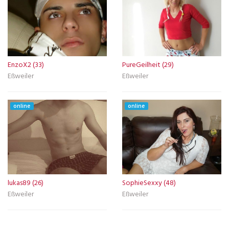
EnzoX2 (33)
PureGeilheit (29)
Eßweiler
Eßweiler
online
online
lukas89 (26)
SophieSexxy (48)
Eßweiler
Eßweiler