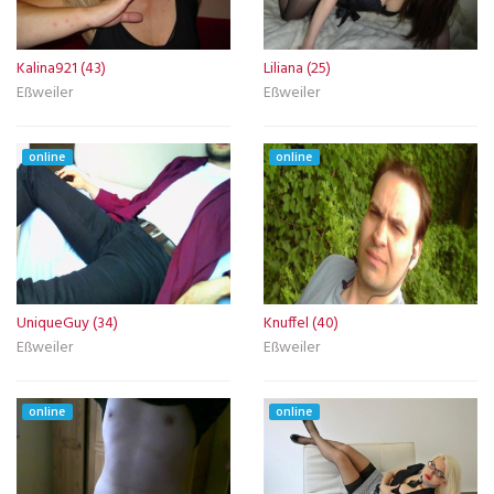
Kalina921 (43)
Liliana (25)
Eßweiler
Eßweiler
online
online
UniqueGuy (34)
Knuffel (40)
Eßweiler
Eßweiler
online
online