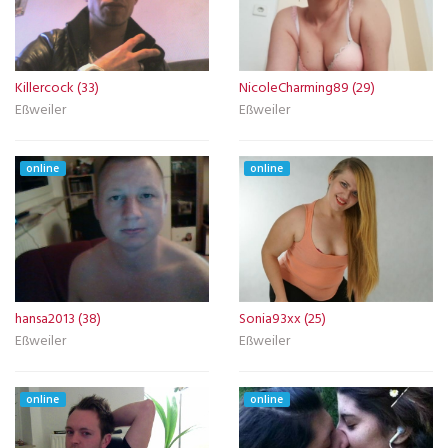
Killercock (33)
NicoleCharming89 (29)
Eßweiler
Eßweiler
online
online
hansa2013 (38)
Sonia93xx (25)
Eßweiler
Eßweiler
online
online