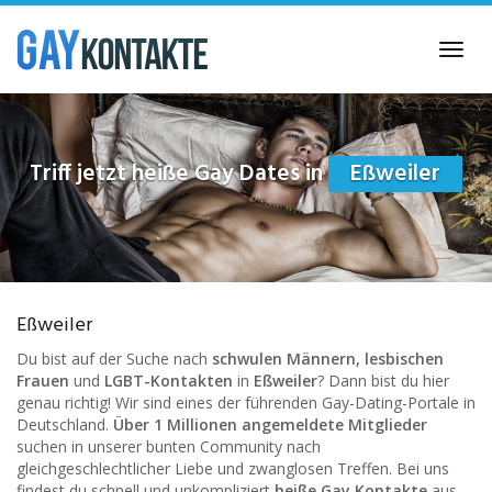
Skip
to
Toggl
main
navig
content
Triff jetzt heiße Gay Dates in
Eßweiler
Eßweiler
Du bist auf der Suche nach
schwulen Männern, lesbischen
Frauen
und
LGBT-Kontakten
in
Eßweiler
? Dann bist du hier
genau richtig! Wir sind eines der führenden Gay-Dating-Portale in
Deutschland.
Über 1 Millionen angemeldete Mitglieder
suchen in unserer bunten Community nach
gleichgeschlechtlicher Liebe und zwanglosen Treffen. Bei uns
findest du schnell und unkompliziert
heiße Gay Kontakte
aus