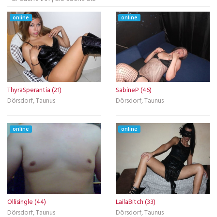
online
online
ThyraSperantia (21)
SabineP (46)
Dörsdorf, Taunus
Dörsdorf, Taunus
online
online
Ollisingle (44)
LailaBitch (33)
Dörsdorf, Taunus
Dörsdorf, Taunus