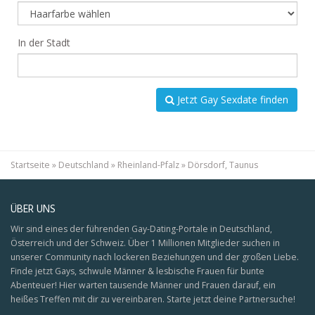
In der Stadt
Jetzt Gay Sexdate finden
Startseite
»
Deutschland
»
Rheinland-Pfalz
»
Dörsdorf, Taunus
ÜBER UNS
Wir sind eines der führenden Gay-Dating-Portale in Deutschland,
Österreich und der Schweiz. Über 1 Millionen Mitglieder suchen in
unserer Community nach lockeren Beziehungen und der großen Liebe.
Finde jetzt Gays, schwule Männer & lesbische Frauen für bunte
Abenteuer! Hier warten tausende Männer und Frauen darauf, ein
heißes Treffen mit dir zu vereinbaren. Starte jetzt deine Partnersuche!