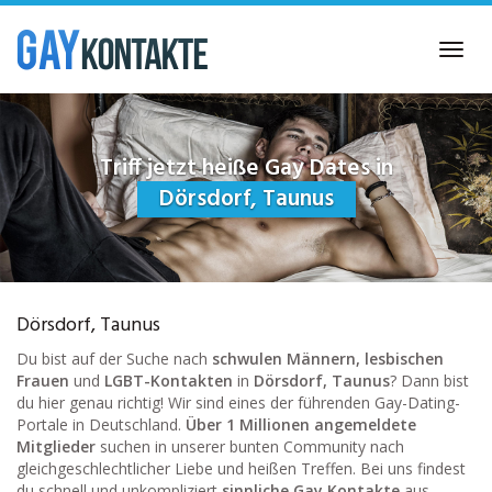
Skip
to
Toggl
main
navig
content
Triff jetzt heiße Gay Dates in
Dörsdorf, Taunus
Dörsdorf, Taunus
Du bist auf der Suche nach
schwulen Männern, lesbischen
Frauen
und
LGBT-Kontakten
in
Dörsdorf, Taunus
? Dann bist
du hier genau richtig! Wir sind eines der führenden Gay-Dating-
Portale in Deutschland.
Über 1 Millionen angemeldete
Mitglieder
suchen in unserer bunten Community nach
gleichgeschlechtlicher Liebe und heißen Treffen. Bei uns findest
du schnell und unkompliziert
sinnliche Gay Kontakte
aus