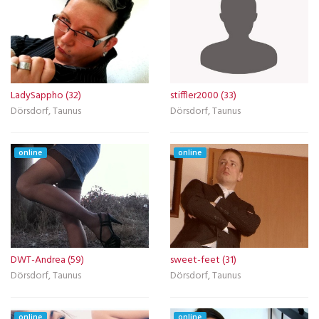
LadySappho (32)
stiffler2000 (33)
Dörsdorf, Taunus
Dörsdorf, Taunus
online
online
DWT-Andrea (59)
sweet-feet (31)
Dörsdorf, Taunus
Dörsdorf, Taunus
online
online