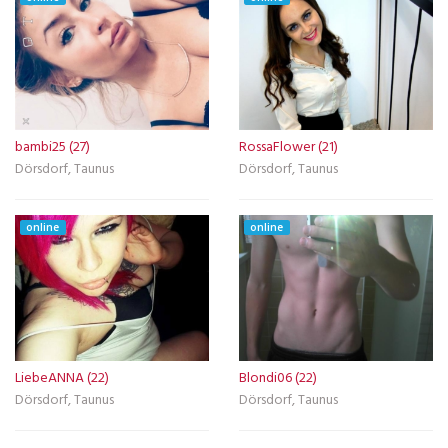
bambi25 (27)
RossaFlower (21)
Dörsdorf, Taunus
Dörsdorf, Taunus
online
online
LiebeANNA (22)
Blondi06 (22)
Dörsdorf, Taunus
Dörsdorf, Taunus