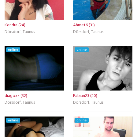
Kendra (24)
Ahmet6 (31)
Dörsdorf, Taunus
Dörsdorf, Taunus
online
online
diagoxx (32)
Fabian23 (20)
Dörsdorf, Taunus
Dörsdorf, Taunus
online
online