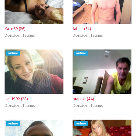
Kate69 (26)
fabius (34)
Dörsdorf, Taunus
Dörsdorf, Taunus
online
online
Liah1992 (28)
praplak (44)
Dörsdorf, Taunus
Dörsdorf, Taunus
online
online