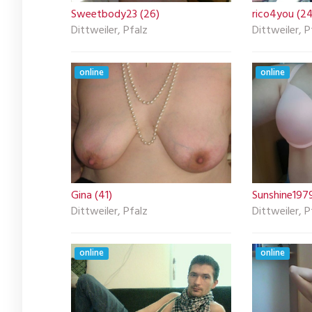
Sweetbody23 (26)
rico4you (24
Dittweiler, Pfalz
Dittweiler, P
online
online
Gina (41)
Sunshine1979
Dittweiler, Pfalz
Dittweiler, P
online
online