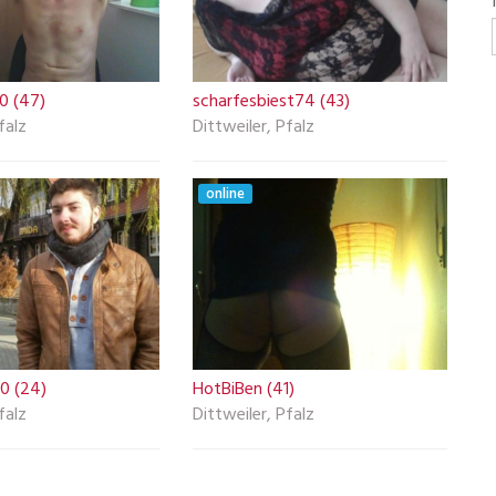
0 (47)
scharfesbiest74 (43)
falz
Dittweiler, Pfalz
online
0 (24)
HotBiBen (41)
falz
Dittweiler, Pfalz