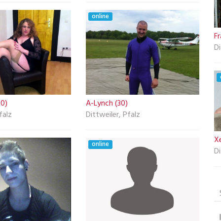
online
Fr
Di
40)
A-Lynch (30)
falz
Dittweiler, Pfalz
Xe
online
Di