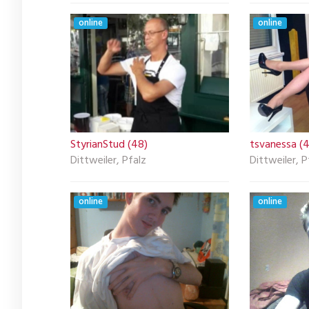
online
online
StyrianStud (48)
tsvanessa (
Dittweiler, Pfalz
Dittweiler, P
online
online