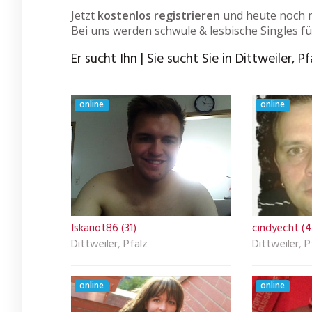
Jetzt
kostenlos registrieren
und heute noch m
Bei uns werden schwule & lesbische Singles fü
Er sucht Ihn | Sie sucht Sie in Dittweiler, Pf
online
online
Iskariot86 (31)
cindyecht (4
Dittweiler, Pfalz
Dittweiler, P
online
online