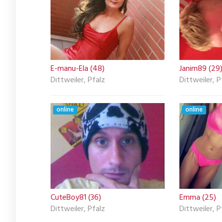
E-manu-Ela (48)
Janim89 (29
Dittweiler, Pfalz
Dittweiler, P
online
online
CuteBoy81 (36)
Emma (25)
Dittweiler, Pfalz
Dittweiler, P