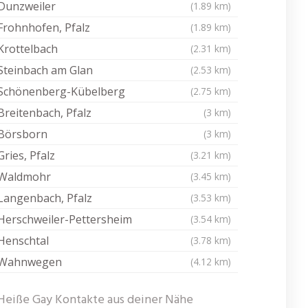
Dunzweiler
(1.89 km)
Frohnhofen, Pfalz
(1.89 km)
Krottelbach
(2.31 km)
Steinbach am Glan
(2.53 km)
Schönenberg-Kübelberg
(2.75 km)
Breitenbach, Pfalz
(3 km)
Börsborn
(3 km)
Gries, Pfalz
(3.21 km)
Waldmohr
(3.45 km)
Langenbach, Pfalz
(3.53 km)
Herschweiler-Pettersheim
(3.54 km)
Henschtal
(3.78 km)
Wahnwegen
(4.12 km)
Heiße Gay Kontakte aus deiner Nähe