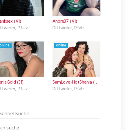
anksex (41)
Andre37 (41)
ttweiler, Pfalz
Dittweiler, Pfalz
online
online
niaGold (31)
SamLove-HotShania (22)
ttweiler, Pfalz
Dittweiler, Pfalz
Schnellsuche
Ich suche