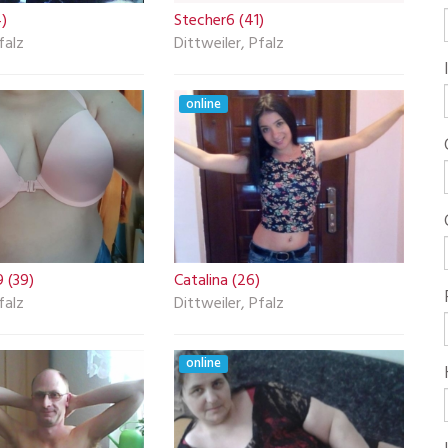
)
Stecher6 (41)
falz
Dittweiler, Pfalz
online
 (39)
Catalina (26)
falz
Dittweiler, Pfalz
online