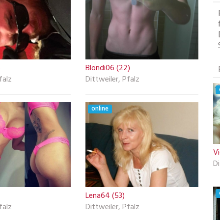
)
Blondi06 (22)
falz
Dittweiler, Pfalz
online
Vi
Di
Lena64 (53)
falz
Dittweiler, Pfalz