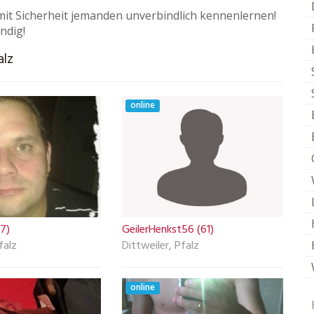
it Sicherheit jemanden unverbindlich kennenlernen!
ndig!
alz
online
7)
GeilerHenkst56 (61)
falz
Dittweiler, Pfalz
online