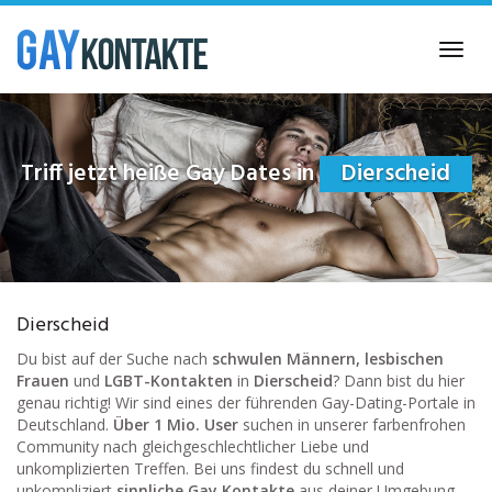
Skip
to
Toggl
main
navig
content
Triff jetzt heiße Gay Dates in
Dierscheid
Dierscheid
Du bist auf der Suche nach
schwulen Männern, lesbischen
Frauen
und
LGBT-Kontakten
in
Dierscheid
? Dann bist du hier
genau richtig! Wir sind eines der führenden Gay-Dating-Portale in
Deutschland.
Über 1 Mio. User
suchen in unserer farbenfrohen
Community nach gleichgeschlechtlicher Liebe und
unkomplizierten Treffen. Bei uns findest du schnell und
unkompliziert
sinnliche Gay Kontakte
aus deiner Umgebung.