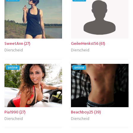
SweetAnn (27)
GeilerHenkst56 (61)
Dierscheid
Dierscheid
online
online
Pia1990 (27)
Beachboy25 (39)
Dierscheid
Dierscheid