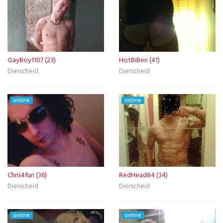
GayBoy1107 (23)
HotBiBen (41)
Dierscheid
Dierscheid
online
online
Chris4fun (36)
RedHead84 (34)
Dierscheid
Dierscheid
online
online