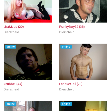
LisaMausi (20)
FrankyBoy32 (38)
Dierscheid
Dierscheid
online
online
knubbel (44)
EnriqueGeil (28)
Dierscheid
Dierscheid
online
online