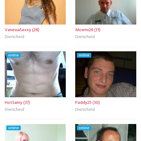
VanessaSexxy (28)
Moerni26 (31)
Dierscheid
Dierscheid
online
online
HotSamy (37)
Paddy25 (30)
Dierscheid
Dierscheid
online
online