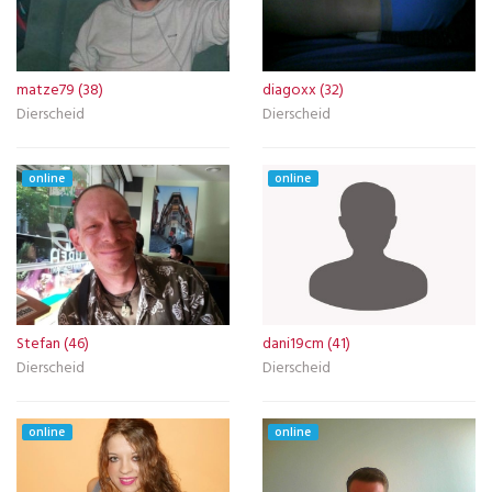
matze79 (38)
diagoxx (32)
Dierscheid
Dierscheid
online
online
Stefan (46)
dani19cm (41)
Dierscheid
Dierscheid
online
online