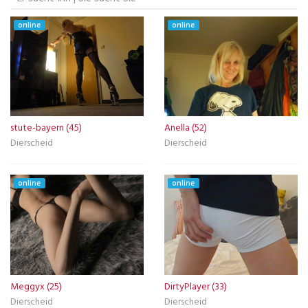
online
online
stute-bayern (45)
Anella (52)
Dierscheid
Dierscheid
online
online
Meggyx (25)
DirtyPlayer (33)
Dierscheid
Dierscheid